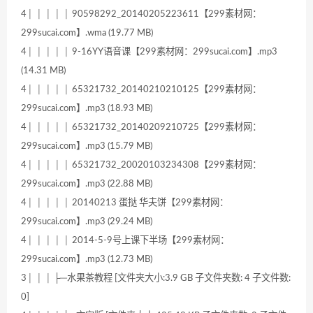
4│ │ │ │ │ 90598292_20140205223611【299素材网：
299sucai.com】.wma (19.77 MB)
4│ │ │ │ │ 9-16YY语音课【299素材网：299sucai.com】.mp3
(14.31 MB)
4│ │ │ │ │ 65321732_20140210210125【299素材网：
299sucai.com】.mp3 (18.93 MB)
4│ │ │ │ │ 65321732_20140209210725【299素材网：
299sucai.com】.mp3 (15.79 MB)
4│ │ │ │ │ 65321732_20020103234308【299素材网：
299sucai.com】.mp3 (22.88 MB)
4│ │ │ │ │ 20140213 蛋挞 华夫饼【299素材网：
299sucai.com】.mp3 (29.24 MB)
4│ │ │ │ │ 2014-5-9号上课下半场【299素材网：
299sucai.com】.mp3 (12.73 MB)
3│ │ │ ├─水果茶教程 [文件夹大小:3.9 GB 子文件夹数: 4 子文件数:
0]