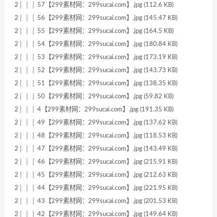
2│ │ │ 57【299素材网：299sucai.com】.jpg (112.6 KB)
2│ │ │ 56【299素材网：299sucai.com】.jpg (145.47 KB)
2│ │ │ 55【299素材网：299sucai.com】.jpg (164.5 KB)
2│ │ │ 54【299素材网：299sucai.com】.jpg (180.84 KB)
2│ │ │ 53【299素材网：299sucai.com】.jpg (173.19 KB)
2│ │ │ 52【299素材网：299sucai.com】.jpg (143.73 KB)
2│ │ │ 51【299素材网：299sucai.com】.jpg (138.35 KB)
2│ │ │ 50【299素材网：299sucai.com】.jpg (59.82 KB)
2│ │ │ 4【299素材网：299sucai.com】.jpg (191.35 KB)
2│ │ │ 49【299素材网：299sucai.com】.jpg (137.62 KB)
2│ │ │ 48【299素材网：299sucai.com】.jpg (118.53 KB)
2│ │ │ 47【299素材网：299sucai.com】.jpg (143.49 KB)
2│ │ │ 46【299素材网：299sucai.com】.jpg (215.91 KB)
2│ │ │ 45【299素材网：299sucai.com】.jpg (212.63 KB)
2│ │ │ 44【299素材网：299sucai.com】.jpg (221.95 KB)
2│ │ │ 43【299素材网：299sucai.com】.jpg (201.53 KB)
2│ │ │ 42【299素材网：299sucai.com】.jpg (149.64 KB)