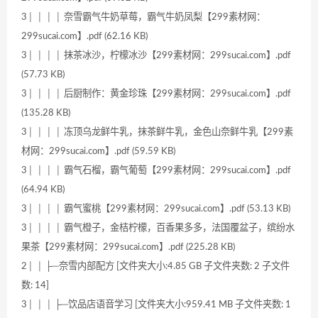
3│ │ │ │ 奈雪霸气牛奶草莓，霸气牛奶凤梨【299素材网：
299sucai.com】.pdf (62.16 KB)
3│ │ │ │ 抹茶冰沙，柠檬冰沙【299素材网：299sucai.com】.pdf
(57.73 KB)
3│ │ │ │ 后厨制作：黄金珍珠【299素材网：299sucai.com】.pdf
(135.28 KB)
3│ │ │ │ 冻顶乌龙鲜牛乳，抹茶鲜牛乳，金色山奈鲜牛乳【299素
材网：299sucai.com】.pdf (59.59 KB)
3│ │ │ │ 霸气石榴，霸气葡萄【299素材网：299sucai.com】.pdf
(64.94 KB)
3│ │ │ │ 霸气蜜桃【299素材网：299sucai.com】.pdf (53.13 KB)
3│ │ │ │ 霸气橙子，金桔柠檬，百香果多多，法国覆盆子，缤纷水
果茶【299素材网：299sucai.com】.pdf (225.28 KB)
2│ │ ├─奈雪内部配方 [文件夹大小:4.85 GB 子文件夹数: 2 子文件
数: 14]
3│ │ │ ├─饮品店语音学习 [文件夹大小:959.41 MB 子文件夹数: 1