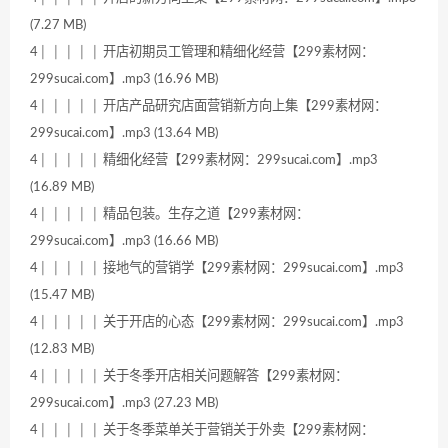
(7.27 MB)
4│ │ │ │ │ 开店初期员工管理和精细化经营【299素材网：
299sucai.com】.mp3 (16.96 MB)
4│ │ │ │ │ 开店产品研究店面营销新方向上集【299素材网：
299sucai.com】.mp3 (13.64 MB)
4│ │ │ │ │ 精细化经营【299素材网：299sucai.com】.mp3
(16.89 MB)
4│ │ │ │ │ 精品包装。生存之道【299素材网：
299sucai.com】.mp3 (16.66 MB)
4│ │ │ │ │ 接地气的营销学【299素材网：299sucai.com】.mp3
(15.47 MB)
4│ │ │ │ │ 关于开店的心态【299素材网：299sucai.com】.mp3
(12.83 MB)
4│ │ │ │ │ 关于冬季开店相关问题解答【299素材网：
299sucai.com】.mp3 (27.23 MB)
4│ │ │ │ │ 关于冬季菜单关于营销关于外卖【299素材网：