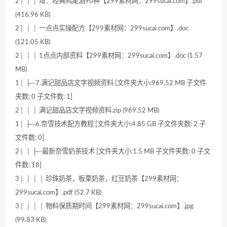
2│ │ │ 增：经典鸡尾酒90种【299素材网：299sucai.com】.pdf
(416.96 KB)
2│ │ │ 一点点实操配方【299素材网：299sucai.com】.doc
(121.05 KB)
2│ │ │ 1点点内部资料【299素材网：299sucai.com】.doc (1.57
MB)
1│ ├─7.满记甜品店文字视频资料 [文件夹大小:969.52 MB 子文件
夹数: 0 子文件数: 1]
2│ │ │ 满记甜品店文字视频资料.zip (969.52 MB)
1│ ├─6.奈雪技术配方教程 [文件夹大小:4.85 GB 子文件夹数: 2 子
文件数: 0]
2│ │ ├─最新奈雪奶茶技术 [文件夹大小:1.5 MB 子文件夹数: 0 子文
件数: 18]
3│ │ │ │ 珍珠奶茶，板栗奶茶，红豆奶茶【299素材网：
299sucai.com】.pdf (52.7 KB)
3│ │ │ │ 物料保质期时间【299素材网：299sucai.com】.jpg
(99.83 KB)