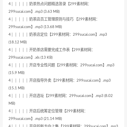
4│ │ │ │ │ 奶茶热点问题精选答录【299素材网：
299sucai.com】.mp3 (3.63 MB)
4│ │ │ │ │ 奶茶店员工管理原则与技巧 【299素材网：
299sucai.com】.mp3 (13.68 MB)
4│ │ │ │ │ 奶茶店定位【299素材网：299sucai.com】.mp3
(18.12 MB)
4│ │ │ │ │ 开奶茶店需要完成工作表【299素材网：
299sucai.com】.xls (13 KB)
4│ │ │ │ │ 开店专业性问题【299素材网：299sucai.com】.mp3
(15.9 MB)
4│ │ │ │ │ 开店指导外卖【299素材网：299sucai.com】.mp3
(15.1 MB)
4│ │ │ │ │ 开店选址【299素材网：299sucai.com】.mp3 (8.02
MB)
4│ │ │ │ │ 开店后统筹定位管理【299素材网：
299sucai.com】.mp3 (21.14 MB)
4│ │ │ │ │ 开店的新方向上集【299素材网：299sucai.com】.mp3