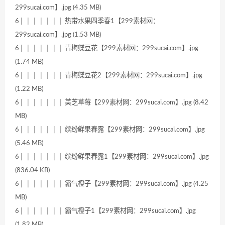
299sucai.com】.jpg (4.35 MB)
6│ │ │ │ │ │ │ 热带水果四季春1【299素材网：
299sucai.com】.jpg (1.53 MB)
6│ │ │ │ │ │ │ 青梅蝶豆花【299素材网：299sucai.com】.jpg
(1.74 MB)
6│ │ │ │ │ │ │ 青梅蝶豆花2【299素材网：299sucai.com】.jpg
(1.22 MB)
6│ │ │ │ │ │ │ 美芝草莓【299素材网：299sucai.com】.jpg (8.42
MB)
6│ │ │ │ │ │ │ 缤纷鲜果春露【299素材网：299sucai.com】.jpg
(5.46 MB)
6│ │ │ │ │ │ │ 缤纷鲜果春露1【299素材网：299sucai.com】.jpg
(836.04 KB)
6│ │ │ │ │ │ │ 霸气橙子【299素材网：299sucai.com】.jpg (4.25
MB)
6│ │ │ │ │ │ │ 霸气橙子1【299素材网：299sucai.com】.jpg
(1.82 MB)