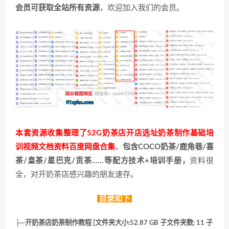
会员可获取全站所有资源
，欢迎加入我们的会员。
本套资源收集整理了52G奶茶店开店选址奶茶制作基础培
训视频文档资料百度网盘合集
，
包含COCO奶茶/鹿角巷/喜
茶/皇茶/星巴克/贡茶……等配方技术+培训手册，
资料很
全，对开奶茶店感兴趣的朋友速存。
目录如下
├─开奶茶店奶茶制作教程 [文件夹大小:52.87 GB 子文件夹数: 11 子