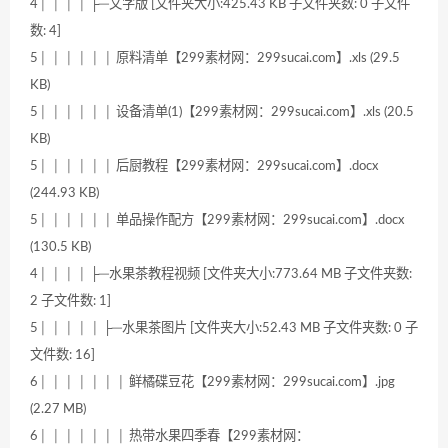
4│ │ │ │ ├─文字版 [文件夹大小:425.43 KB 子文件夹数: 0 子文件
数: 4]
5│ │ │ │ │ │ 原料清单【299素材网：299sucai.com】.xls (29.5
KB)
5│ │ │ │ │ │ 设备清单(1)【299素材网：299sucai.com】.xls (20.5
KB)
5│ │ │ │ │ │ 后厨教程【299素材网：299sucai.com】.docx
(244.93 KB)
5│ │ │ │ │ │ 单品操作配方【299素材网：299sucai.com】.docx
(130.5 KB)
4│ │ │ │ ├─水果茶教程视频 [文件夹大小:773.64 MB 子文件夹数:
2 子文件数: 1]
5│ │ │ │ │ ├─水果茶图片 [文件夹大小:52.43 MB 子文件夹数: 0 子
文件数: 16]
6│ │ │ │ │ │ │ 鲜橘碟豆花【299素材网：299sucai.com】.jpg
(2.27 MB)
6│ │ │ │ │ │ │ 热带水果四季春【299素材网：