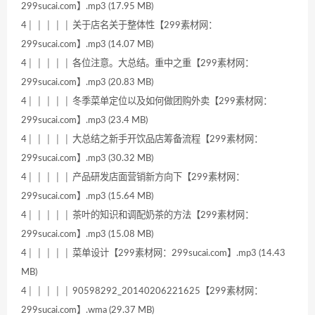
299sucai.com】.mp3 (17.95 MB)
4│ │ │ │ │ 关于店名关于整体性【299素材网：
299sucai.com】.mp3 (14.07 MB)
4│ │ │ │ │ 各位注意。大总结。重中之重【299素材网：
299sucai.com】.mp3 (20.83 MB)
4│ │ │ │ │ 冬季菜单定位以及如何做团购外卖【299素材网：
299sucai.com】.mp3 (23.4 MB)
4│ │ │ │ │ 大总结之新手开饮品店筹备流程【299素材网：
299sucai.com】.mp3 (30.32 MB)
4│ │ │ │ │ 产品研发店面营销新方向下【299素材网：
299sucai.com】.mp3 (15.64 MB)
4│ │ │ │ │ 茶叶的知识和调配奶茶的方法【299素材网：
299sucai.com】.mp3 (15.08 MB)
4│ │ │ │ │ 菜单设计【299素材网：299sucai.com】.mp3 (14.43
MB)
4│ │ │ │ │ 90598292_20140206221625【299素材网：
299sucai.com】.wma (29.37 MB)