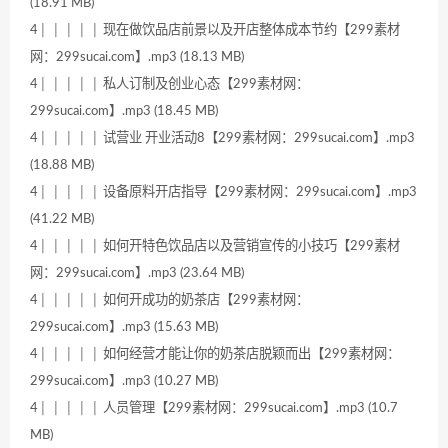
(18.91 MB)
4│ │ │ │ │ 现在做饮品店前景以及开店整体成本节约【299素材
网：299sucai.com】.mp3 (18.13 MB)
4│ │ │ │ │ 私人订制及创业心态【299素材网：
299sucai.com】.mp3 (18.45 MB)
4│ │ │ │ │ 试营业 开业活动8【299素材网：299sucai.com】.mp3
(18.88 MB)
4│ │ │ │ │ 设备原料开店指导【299素材网：299sucai.com】.mp3
(41.22 MB)
4│ │ │ │ │ 如何开特色饮品店以及营销宣传的小技巧【299素材
网：299sucai.com】.mp3 (23.64 MB)
4│ │ │ │ │ 如何开成功的奶茶店【299素材网：
299sucai.com】.mp3 (15.63 MB)
4│ │ │ │ │ 如何经营才能让你的奶茶店脱颖而出【299素材网：
299sucai.com】.mp3 (10.27 MB)
4│ │ │ │ │ 人员管理【299素材网：299sucai.com】.mp3 (10.7
MB)