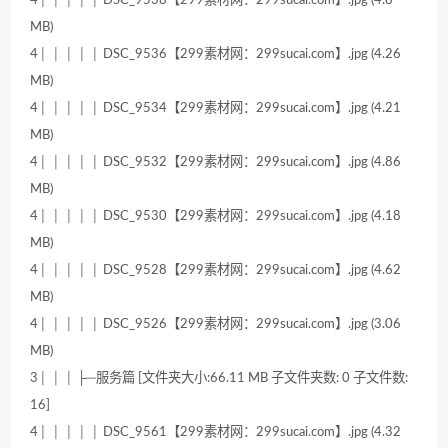
4│ │ │ │ │ DSC_9538【299素材网：299sucai.com】.jpg (4.8
MB)
4│ │ │ │ │ DSC_9536【299素材网：299sucai.com】.jpg (4.26
MB)
4│ │ │ │ │ DSC_9534【299素材网：299sucai.com】.jpg (4.21
MB)
4│ │ │ │ │ DSC_9532【299素材网：299sucai.com】.jpg (4.86
MB)
4│ │ │ │ │ DSC_9530【299素材网：299sucai.com】.jpg (4.18
MB)
4│ │ │ │ │ DSC_9528【299素材网：299sucai.com】.jpg (4.62
MB)
4│ │ │ │ │ DSC_9526【299素材网：299sucai.com】.jpg (3.06
MB)
3│ │ │ ├─服务篇 [文件夹大小:66.11 MB 子文件夹数: 0 子文件数:
16]
4│ │ │ │ │ DSC_9561【299素材网：299sucai.com】.jpg (4.32