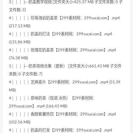
3│ │ │ ├─奶盖教学视频 [文件夹大小:425.37 MB 子文件夹数: 0 子
文件数: 3]
4│ │ │ │ │ 珍珠海岩奶盖茶【299素材网：299sucai.com】.mp4
(217.13 MB)
4│ │ │ │ │ 奶盖的打法【299素材网：299sucai.com】.mp4
(131.86 MB)
4│ │ │ │ │ 玫瑰花奶盖茶【299素材网：299sucai.com】.mp4
(76.38 MB)
3│ │ │ ├─奶茶视频合集（更新） [文件夹大小:661.43 MB 子文件
夹数: 0 子文件数: 7]
4│ │ │ │ │ 芝麻麦片【299素材网：299sucai.com】.mp4 (55.39
MB)
4│ │ │ │ │ 原味奶茶（现调 冰热）【299素材网：
299sucai.com】.mp4 (166.43 MB)
4│ │ │ │ │ 香醇紫薯热饮【299素材网：299sucai.com】.mp4
(102.56 MB)
4│ │ │ │ │ 奶盖的打发【299素材网：299sucai.com】.mp4