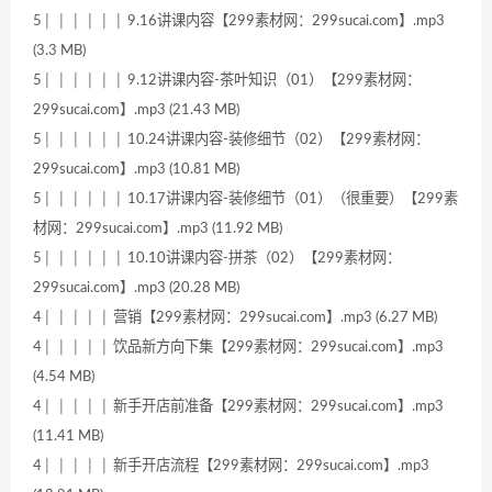
5│ │ │ │ │ │ 9.16讲课内容【299素材网：299sucai.com】.mp3
(3.3 MB)
5│ │ │ │ │ │ 9.12讲课内容-茶叶知识（01）【299素材网：
299sucai.com】.mp3 (21.43 MB)
5│ │ │ │ │ │ 10.24讲课内容-装修细节（02）【299素材网：
299sucai.com】.mp3 (10.81 MB)
5│ │ │ │ │ │ 10.17讲课内容-装修细节（01）（很重要）【299素
材网：299sucai.com】.mp3 (11.92 MB)
5│ │ │ │ │ │ 10.10讲课内容-拼茶（02）【299素材网：
299sucai.com】.mp3 (20.28 MB)
4│ │ │ │ │ 营销【299素材网：299sucai.com】.mp3 (6.27 MB)
4│ │ │ │ │ 饮品新方向下集【299素材网：299sucai.com】.mp3
(4.54 MB)
4│ │ │ │ │ 新手开店前准备【299素材网：299sucai.com】.mp3
(11.41 MB)
4│ │ │ │ │ 新手开店流程【299素材网：299sucai.com】.mp3