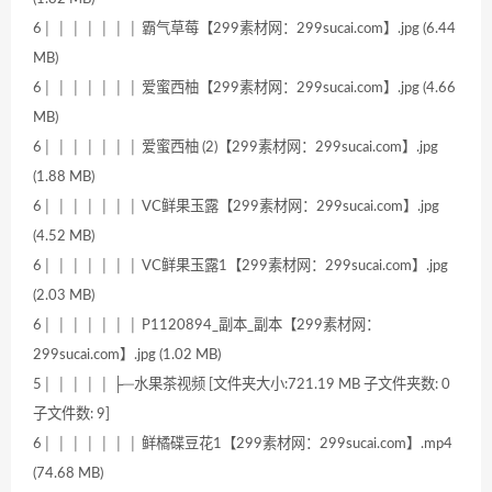
6│ │ │ │ │ │ │ 霸气草莓【299素材网：299sucai.com】.jpg (6.44
MB)
6│ │ │ │ │ │ │ 爱蜜西柚【299素材网：299sucai.com】.jpg (4.66
MB)
6│ │ │ │ │ │ │ 爱蜜西柚 (2)【299素材网：299sucai.com】.jpg
(1.88 MB)
6│ │ │ │ │ │ │ VC鲜果玉露【299素材网：299sucai.com】.jpg
(4.52 MB)
6│ │ │ │ │ │ │ VC鲜果玉露1【299素材网：299sucai.com】.jpg
(2.03 MB)
6│ │ │ │ │ │ │ P1120894_副本_副本【299素材网：
299sucai.com】.jpg (1.02 MB)
5│ │ │ │ │ ├─水果茶视频 [文件夹大小:721.19 MB 子文件夹数: 0
子文件数: 9]
6│ │ │ │ │ │ │ 鲜橘碟豆花1【299素材网：299sucai.com】.mp4
(74.68 MB)