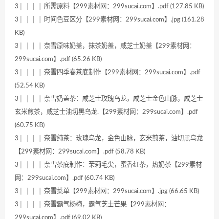
3│ │ │ │ 所需原料【299素材网：299sucai.com】.pdf (127.85 KB)
3│ │ │ │ 时间色豆区分【299素材网：299sucai.com】.jpg (161.28
KB)
3│ │ │ │ 奈雪原味奶盖，抹茶奶盖，咸芝士奶盖【299素材网：
299sucai.com】.pdf (65.26 KB)
3│ │ │ │ 奈雪四季春茶底制作【299素材网：299sucai.com】.pdf
(52.54 KB)
3│ │ │ │ 奈雪奶盖茶：咸芝士玫瑰乌龙，咸芝士金色山脉，咸芝士
玄米煎茶，咸芝士油切黑乌龙.【299素材网：299sucai.com】.pdf
(60.75 KB)
3│ │ │ │ 奈雪纯茶：玫瑰乌龙，金色山脉，玄米煎茶，油切黑乌龙
【299素材网：299sucai.com】.pdf (58.78 KB)
3│ │ │ │ 奈雪茶底制作：茉莉毛尖，蜜香红茶，热奶茶【299素材
网：299sucai.com】.pdf (60.74 KB)
3│ │ │ │ 奈雪菜单【299素材网：299sucai.com】.jpg (66.65 KB)
3│ │ │ │ 奈雪霸气杨梅，霸气芝士芒果【299素材网：
299sucai.com】.pdf (69.02 KB)