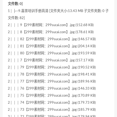
文件数: 0]
1│ ├─9.喜茶培训手册高清 [文件夹大小:13.43 MB 子文件夹数: 0 子
文件数: 82]
2│ │ │ 9【299素材网：299sucai.com】.jpg (152.68 KB)
2│ │ │ 8【299素材网：299sucai.com】.jpg (178.61 KB)
2│ │ │ 82【299素材网：299sucai.com】.jpg (146.57 KB)
2│ │ │ 81【299素材网：299sucai.com】.jpg (204.14 KB)
2│ │ │ 80【299素材网：299sucai.com】.jpg (193.59 KB)
2│ │ │ 7【299素材网：299sucai.com】.jpg (157.17 KB)
2│ │ │ 79【299素材网：299sucai.com】.jpg (190.52 KB)
2│ │ │ 78【299素材网：299sucai.com】.jpg (198.41 KB)
2│ │ │ 77【299素材网：299sucai.com】.jpg (189.96 KB)
2│ │ │ 76【299素材网：299sucai.com】.jpg (146.33 KB)
2│ │ │ 75【299素材网：299sucai.com】.jpg (170.89 KB)
2│ │ │ 74【299素材网：299sucai.com】.jpg (179.73 KB)
2│ │ │ 73【299素材网：299sucai.com】.jpg (185.79 KB)
2│ │ │ 72【299素材网：299sucai.com】.jpg (179.94 KB)