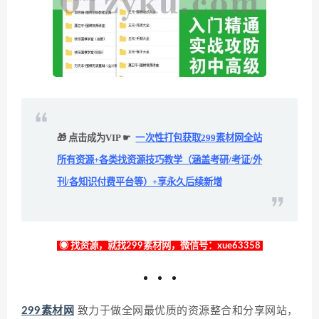
🎁 点击成为VIP ☛
一次性打包获取299素材网全站
所有资源+各类找资源技巧教学（涵盖考研/考证/外
刊/各知识付费平台等）+享永久后续新增
◉ 找资源，就找299素材网，微信号：xue63358
299素材网
致力于做全网最优质的资源整合和分享网站，