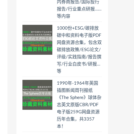
内券商报告/国际投行
报告/行业重点研报……
等内容
1000份+ESG/碳排放
碳中和资料电子版PDF
网盘资源合集，包含双
碳排放政策/ESG论文/
评级/实践指南/报告撰
写/行业白皮书/研报…
等
1990年-1964年英国
插图新闻周刊报纸
《The Sphere》球体杂
志英文原版CBR/PDF
电子版259G网盘资源
历年合集，共3357
本！