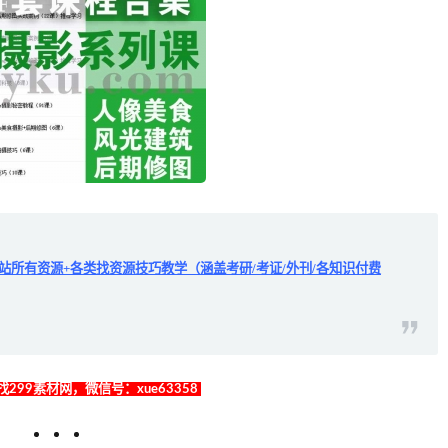
全站所有资源+各类找资源技巧教学（涵盖考研/考证/外刊/各知识付费
299素材网，微信号：xue63358