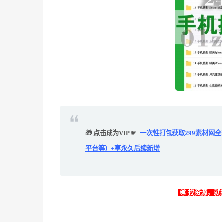
🎁 点击成为VIP ☛
一次性打包获取299素材网
平台等）+享永久后续新增
◉ 找资源，就找