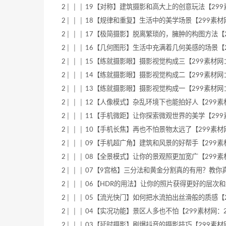
2│ │ │ 19【对称】建筑摄影和高大上的创意玩法【299素材网：29
2│ │ │ 18【规律和重复】生活中的美学场景【299素材网：299s
2│ │ │ 17【极简摄影】脱离繁琐的，臃肿的构图方法【299素材网
2│ │ │ 16【几何图形】生活中充满着几何美感的场景【299素材网
2│ │ │ 15【练就摄影眼】摄影视觉构成三【299素材网：299su
2│ │ │ 14【练就摄影眼】摄影视觉构成二【299素材网：299su
2│ │ │ 13【练就摄影眼】摄影视觉构成一【299素材网：299su
2│ │ │ 12【人像模式】杂乱环境下也能拍好人【299素材网：299
2│ │ │ 11【手机微距】让你探索微观世界的美学【299素材网：29
2│ │ │ 10【手机长焦】再也不怕景物太远了【299素材网：299s
2│ │ │ 09【手机超广角】建筑和风景的好帮手【299素材网：299
2│ │ │ 08【全景模式】让你的景观照更加宽广【299素材网：299
2│ │ │ 07【9宫格】三分法和黄金分割真的有用？教你真正用好9
2│ │ │ 06【HDR的用法】让你的照片获得更好的层次和细节【29
2│ │ │ 05【流光快门】如何把水流拍出丝滑般的质感【299素材网
2│ │ │ 04【实况功能】景区人多也不怕【299素材网：299suca
2│ │ │ 03【延时摄影】刷爆抖音的摄影技巧【299素材网：299s