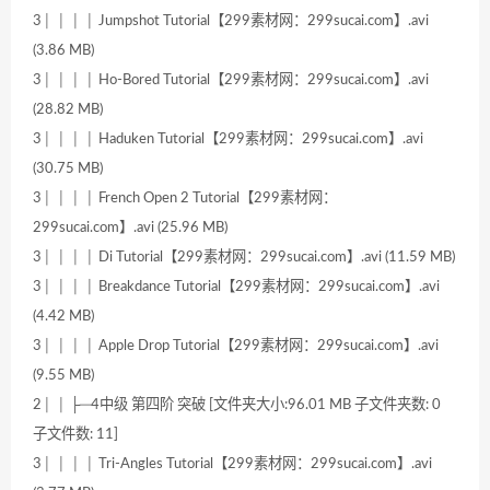
3│ │ │ │ Jumpshot Tutorial【299素材网：299sucai.com】.avi
(3.86 MB)
3│ │ │ │ Ho-Bored Tutorial【299素材网：299sucai.com】.avi
(28.82 MB)
3│ │ │ │ Haduken Tutorial【299素材网：299sucai.com】.avi
(30.75 MB)
3│ │ │ │ French Open 2 Tutorial【299素材网：
299sucai.com】.avi (25.96 MB)
3│ │ │ │ Di Tutorial【299素材网：299sucai.com】.avi (11.59 MB)
3│ │ │ │ Breakdance Tutorial【299素材网：299sucai.com】.avi
(4.42 MB)
3│ │ │ │ Apple Drop Tutorial【299素材网：299sucai.com】.avi
(9.55 MB)
2│ │ ├─4中级 第四阶 突破 [文件夹大小:96.01 MB 子文件夹数: 0
子文件数: 11]
3│ │ │ │ Tri-Angles Tutorial【299素材网：299sucai.com】.avi