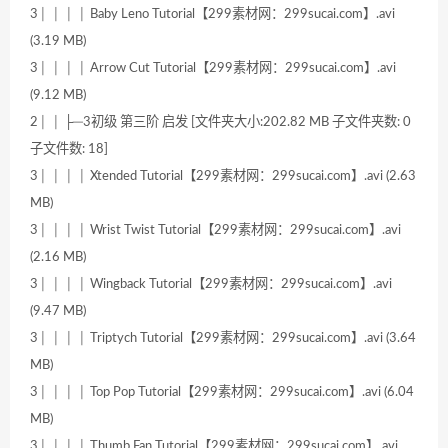
3│ │ │ │ Baby Leno Tutorial【299素材网：299sucai.com】.avi
(3.19 MB)
3│ │ │ │ Arrow Cut Tutorial【299素材网：299sucai.com】.avi
(9.12 MB)
2│ │ ├─3初级 第三阶 启发 [文件夹大小:202.82 MB 子文件夹数: 0
子文件数: 18]
3│ │ │ │ Xtended Tutorial【299素材网：299sucai.com】.avi (2.63
MB)
3│ │ │ │ Wrist Twist Tutorial【299素材网：299sucai.com】.avi
(2.16 MB)
3│ │ │ │ Wingback Tutorial【299素材网：299sucai.com】.avi
(9.47 MB)
3│ │ │ │ Triptych Tutorial【299素材网：299sucai.com】.avi (3.64
MB)
3│ │ │ │ Top Pop Tutorial【299素材网：299sucai.com】.avi (6.04
MB)
3│ │ │ │ Thumb Fan Tutorial【299素材网：299sucai.com】.avi