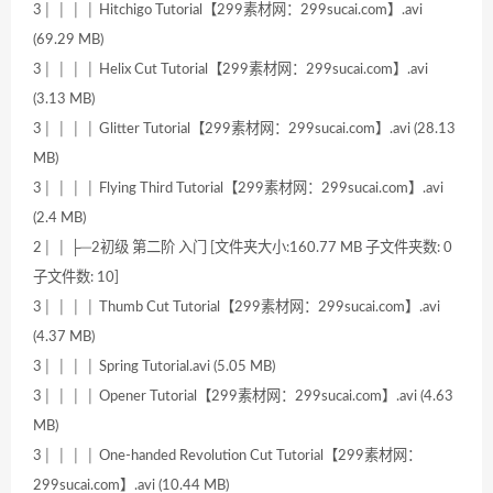
3│ │ │ │ Hitchigo Tutorial【299素材网：299sucai.com】.avi
(69.29 MB)
3│ │ │ │ Helix Cut Tutorial【299素材网：299sucai.com】.avi
(3.13 MB)
3│ │ │ │ Glitter Tutorial【299素材网：299sucai.com】.avi (28.13
MB)
3│ │ │ │ Flying Third Tutorial【299素材网：299sucai.com】.avi
(2.4 MB)
2│ │ ├─2初级 第二阶 入门 [文件夹大小:160.77 MB 子文件夹数: 0
子文件数: 10]
3│ │ │ │ Thumb Cut Tutorial【299素材网：299sucai.com】.avi
(4.37 MB)
3│ │ │ │ Spring Tutorial.avi (5.05 MB)
3│ │ │ │ Opener Tutorial【299素材网：299sucai.com】.avi (4.63
MB)
3│ │ │ │ One-handed Revolution Cut Tutorial【299素材网：
299sucai.com】.avi (10.44 MB)