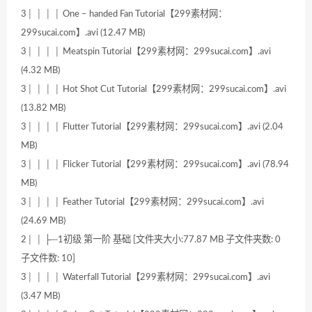
3│ │ │ │ One – handed Fan Tutorial【299素材网：
299sucai.com】.avi (12.47 MB)
3│ │ │ │ Meatspin Tutorial【299素材网：299sucai.com】.avi
(4.32 MB)
3│ │ │ │ Hot Shot Cut Tutorial【299素材网：299sucai.com】.avi
(13.82 MB)
3│ │ │ │ Flutter Tutorial【299素材网：299sucai.com】.avi (2.04
MB)
3│ │ │ │ Flicker Tutorial【299素材网：299sucai.com】.avi (78.94
MB)
3│ │ │ │ Feather Tutorial【299素材网：299sucai.com】.avi
(24.69 MB)
2│ │ ├─1初级 第一阶 基础 [文件夹大小:77.87 MB 子文件夹数: 0
子文件数: 10]
3│ │ │ │ Waterfall Tutorial【299素材网：299sucai.com】.avi
(3.47 MB)