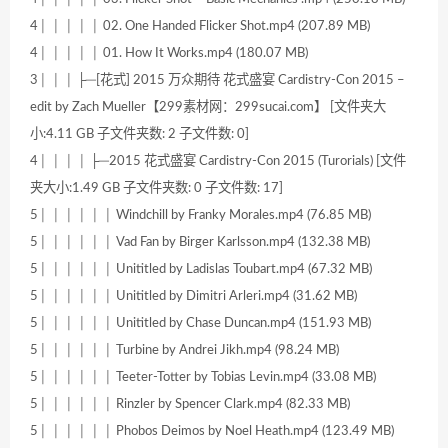
4│ │ │ │ │ 02. One Handed Flicker Shot.mp4 (207.89 MB)
4│ │ │ │ │ 01. How It Works.mp4 (180.07 MB)
3│ │ │ ├─[花式] 2015 万众期待 花式盛宴 Cardistry-Con 2015 –
edit by Zach Mueller【299素材网：299sucai.com】 [文件夹大
小:4.11 GB 子文件夹数: 2 子文件数: 0]
4│ │ │ │ ├─2015 花式盛宴 Cardistry-Con 2015 (Turorials) [文件
夹大小:1.49 GB 子文件夹数: 0 子文件数: 17]
5│ │ │ │ │ │ Windchill by Franky Morales.mp4 (76.85 MB)
5│ │ │ │ │ │ Vad Fan by Birger Karlsson.mp4 (132.38 MB)
5│ │ │ │ │ │ Unititled by Ladislas Toubart.mp4 (67.32 MB)
5│ │ │ │ │ │ Unititled by Dimitri Arleri.mp4 (31.62 MB)
5│ │ │ │ │ │ Unititled by Chase Duncan.mp4 (151.93 MB)
5│ │ │ │ │ │ Turbine by Andrei Jikh.mp4 (98.24 MB)
5│ │ │ │ │ │ Teeter-Totter by Tobias Levin.mp4 (33.08 MB)
5│ │ │ │ │ │ Rinzler by Spencer Clark.mp4 (82.33 MB)
5│ │ │ │ │ │ Phobos Deimos by Noel Heath.mp4 (123.49 MB)