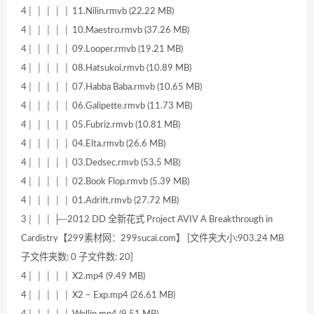
4│ │ │ │ │ 11.Nilin.rmvb (22.22 MB)
4│ │ │ │ │ 10.Maestro.rmvb (37.26 MB)
4│ │ │ │ │ 09.Looper.rmvb (19.21 MB)
4│ │ │ │ │ 08.Hatsukoi.rmvb (10.89 MB)
4│ │ │ │ │ 07.Habba Baba.rmvb (10.65 MB)
4│ │ │ │ │ 06.Galipette.rmvb (11.73 MB)
4│ │ │ │ │ 05.Fubriz.rmvb (10.81 MB)
4│ │ │ │ │ 04.Elta.rmvb (26.6 MB)
4│ │ │ │ │ 03.Dedsec.rmvb (53.5 MB)
4│ │ │ │ │ 02.Book Flop.rmvb (5.39 MB)
4│ │ │ │ │ 01.Adrift.rmvb (27.72 MB)
3│ │ │ ├─2012 DD 全新花式 Project AVIV A Breakthrough in
Cardistry【299素材网：299sucai.com】 [文件夹大小:903.24 MB
子文件夹数: 0 子文件数: 20]
4│ │ │ │ │ X2.mp4 (9.49 MB)
4│ │ │ │ │ X2 – Exp.mp4 (26.61 MB)