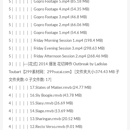
5│ │ │ │ │ │ Gopro Footage 5.mp4 (85.18 MB)
5│ │ │ │ │ │ Gopro Footage 4.mp4 (54.35 MB)
5│ │ │ │ │ │ Gopro Footage 3.mp4 (46.8 MB)
5│ │ │ │ │ │ Gopro Footage 2.mp4 (66.06 MB)
5│ │ │ │ │ │ Gopro Footage 1.mp4 (54.6 MB)
5│ │ │ │ │ │ Friday Morning Session 1.mp4 (198.4 MB)
5│ │ │ │ │ │ Friday Evening Session 3.mp4 (298.63 MB)
5│ │ │ │ │ │ Friday Afternoon Session 2.mp4 (268.46 MB)
3│ │ │ ├─[花式] 2014 爆发 花切神作 Outbreak by Ladislas
Toubart【299素材网：299sucai.com】 [文件夹大小:374.43 MB 子
文件夹数: 0 子文件数: 17]
4│ │ │ │ │ 17.States of Matter.rmvb (24.77 MB)
4│ │ │ │ │ 16.Sly Boogie.rmvb (43.78 MB)
4│ │ │ │ │ 15.Slasy.rmvb (26.69 MB)
4│ │ │ │ │ 14.Slage.rmvb (13.69 MB)
4│ │ │ │ │ 13.Sharingan.rmvb (20.52 MB)
4│ │ │ │ │ 12.Recto Verso.rmvb (9.01 MB)