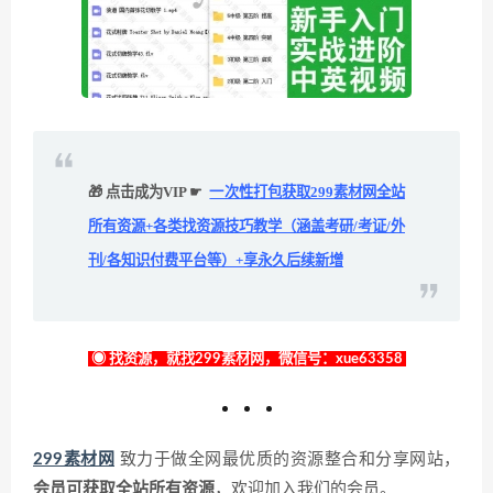
🎁 点击成为VIP ☛
一次性打包获取299素材网全站
所有资源+各类找资源技巧教学（涵盖考研/考证/外
刊/各知识付费平台等）+享永久后续新增
◉ 找资源，就找299素材网，微信号：xue63358
299素材网
致力于做全网最优质的资源整合和分享网站，
会员可获取全站所有资源
，欢迎加入我们的会员。