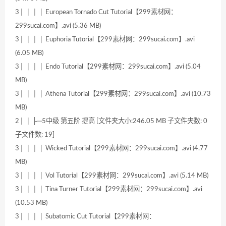
3│ │ │ │ European Tornado Cut Tutorial【299素材网：
299sucai.com】.avi (5.36 MB)
3│ │ │ │ Euphoria Tutorial【299素材网：299sucai.com】.avi
(6.05 MB)
3│ │ │ │ Endo Tutorial【299素材网：299sucai.com】.avi (5.04
MB)
3│ │ │ │ Athena Tutorial【299素材网：299sucai.com】.avi (10.73
MB)
2│ │ ├─5中级 第五阶 提高 [文件夹大小:246.05 MB 子文件夹数: 0
子文件数: 19]
3│ │ │ │ Wicked Tutorial【299素材网：299sucai.com】.avi (4.77
MB)
3│ │ │ │ Vol Tutorial【299素材网：299sucai.com】.avi (5.14 MB)
3│ │ │ │ Tina Turner Tutorial【299素材网：299sucai.com】.avi
(10.53 MB)
3│ │ │ │ Subatomic Cut Tutorial【299素材网：