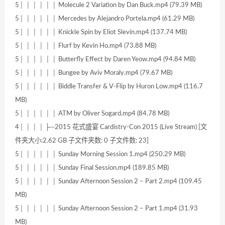
5│ │ │ │ │ │ Molecule 2 Variation by Dan Buck.mp4 (79.39 MB)
5│ │ │ │ │ │ Mercedes by Alejandro Portela.mp4 (61.29 MB)
5│ │ │ │ │ │ Knickle Spin by Eliot Slevin.mp4 (137.74 MB)
5│ │ │ │ │ │ Flurf by Kevin Ho.mp4 (73.88 MB)
5│ │ │ │ │ │ Butterfly Effect by Daren Yeow.mp4 (94.84 MB)
5│ │ │ │ │ │ Bungee by Aviv Moraly.mp4 (79.67 MB)
5│ │ │ │ │ │ Biddle Transfer & V-Flip by Huron Low.mp4 (116.7
MB)
5│ │ │ │ │ │ ATM by Oliver Sogard.mp4 (84.78 MB)
4│ │ │ │ ├─2015 花式盛宴 Cardistry-Con 2015 (Live Stream) [文
件夹大小:2.62 GB 子文件夹数: 0 子文件数: 23]
5│ │ │ │ │ │ Sunday Morning Session 1.mp4 (250.29 MB)
5│ │ │ │ │ │ Sunday Final Session.mp4 (189.85 MB)
5│ │ │ │ │ │ Sunday Afternoon Session 2 – Part 2.mp4 (109.45
MB)
5│ │ │ │ │ │ Sunday Afternoon Session 2 – Part 1.mp4 (31.93
MB)