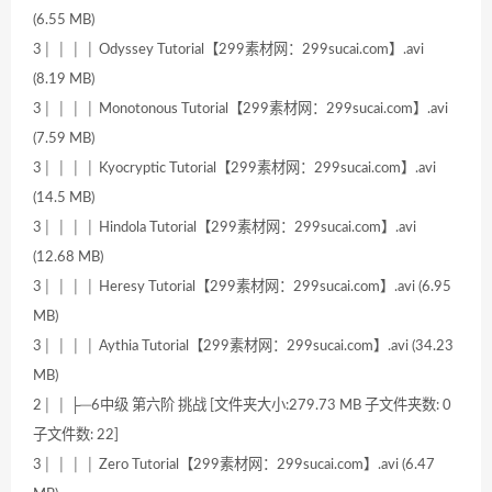
(6.55 MB)
3│ │ │ │ Odyssey Tutorial【299素材网：299sucai.com】.avi
(8.19 MB)
3│ │ │ │ Monotonous Tutorial【299素材网：299sucai.com】.avi
(7.59 MB)
3│ │ │ │ Kyocryptic Tutorial【299素材网：299sucai.com】.avi
(14.5 MB)
3│ │ │ │ Hindola Tutorial【299素材网：299sucai.com】.avi
(12.68 MB)
3│ │ │ │ Heresy Tutorial【299素材网：299sucai.com】.avi (6.95
MB)
3│ │ │ │ Aythia Tutorial【299素材网：299sucai.com】.avi (34.23
MB)
2│ │ ├─6中级 第六阶 挑战 [文件夹大小:279.73 MB 子文件夹数: 0
子文件数: 22]
3│ │ │ │ Zero Tutorial【299素材网：299sucai.com】.avi (6.47