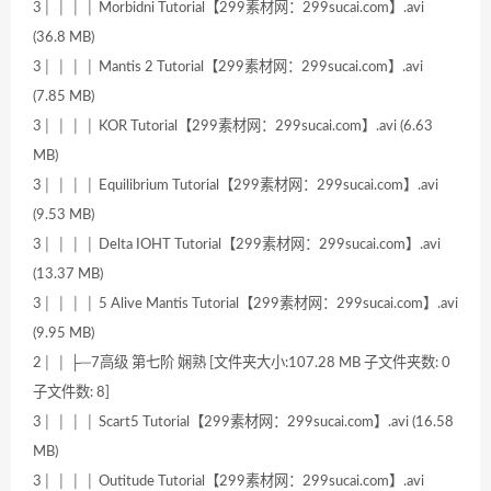
3│ │ │ │ Morbidni Tutorial【299素材网：299sucai.com】.avi
(36.8 MB)
3│ │ │ │ Mantis 2 Tutorial【299素材网：299sucai.com】.avi
(7.85 MB)
3│ │ │ │ KOR Tutorial【299素材网：299sucai.com】.avi (6.63
MB)
3│ │ │ │ Equilibrium Tutorial【299素材网：299sucai.com】.avi
(9.53 MB)
3│ │ │ │ Delta IOHT Tutorial【299素材网：299sucai.com】.avi
(13.37 MB)
3│ │ │ │ 5 Alive Mantis Tutorial【299素材网：299sucai.com】.avi
(9.95 MB)
2│ │ ├─7高级 第七阶 娴熟 [文件夹大小:107.28 MB 子文件夹数: 0
子文件数: 8]
3│ │ │ │ Scart5 Tutorial【299素材网：299sucai.com】.avi (16.58
MB)
3│ │ │ │ Outitude Tutorial【299素材网：299sucai.com】.avi