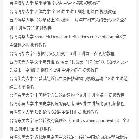
台湾清华大学 留学哈佛 全5讲 主讲李卓颖 视频教程
台湾清华大学 流体力学 全34讲 主讲王訓忠 附课件 视频教程
台湾清华大学 《沙基路上的永别》一篇与广州有关的台湾小说 全3
讲 主讲陈万益 视频教程
台湾清华大学 Some McDowellian Reflections on Skepticism 全3讲
主讲赵之振 视频教程
台湾清华大学 e考据与文史研究 全3讲 主讲黄一农 视频教程
台湾佛光大学 文本与身世“阅读史”.“接受史”“书写史”以《春秋》文本
的最末一字“麟”为例读 全2讲 主讲李纪祥 视频教程
台湾佛光大学 吕碧城与近代中国保护动物与素的运动 全2讲 主讲范
纯武 视频教程
台湾东吴大学 中国哲学方法论的建构 全8讲 主讲李贤中 视频教程
台湾东吴大学 中国史学传统的再思考 全5讲 主讲黄兆强 视频教程
台湾东吴大学 知识论 全32讲 主讲林正弘 视频教程
台湾东吴大学 语义转换的真理论（Truth as a Semantic Switch） 全3
讲 主讲米建国 视频教程
台湾东吴大学 近代殖民帝国主义统治与传统中国城市的转型台北城