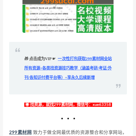
🎁 点击成为VIP ☛
一次性打包获取299素材网全站
所有资源+各类找资源技巧教学（涵盖考研/考证/外
刊/各知识付费平台等）+享永久后续新增
◉ 找资源，就找299素材网，微信号：xue63358
299素材网
致力于做全网最优质的资源整合和分享网站，