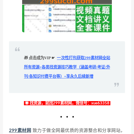
🎁 点击成为VIP ☛
一次性打包获取299素材网全站
所有资源+各类找资源技巧教学（涵盖考研/考证/外
刊/各知识付费平台等）+享永久后续新增
◉ 找资源，就找299素材网，微信号：xue63358
299素材网
致力于做全网最优质的资源整合和分享网站，