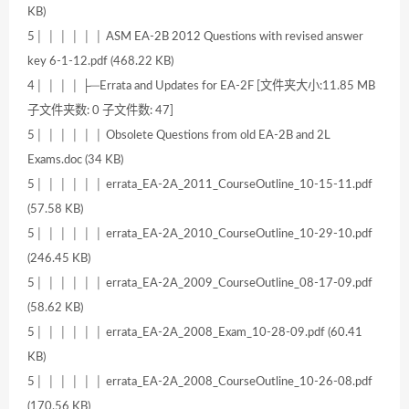
KB)
5│ │ │ │ │ │ ASM EA-2B 2012 Questions with revised answer
key 6-1-12.pdf (468.22 KB)
4│ │ │ │ ├─Errata and Updates for EA-2F [文件夹大小:11.85 MB
子文件夹数: 0 子文件数: 47]
5│ │ │ │ │ │ Obsolete Questions from old EA-2B and 2L
Exams.doc (34 KB)
5│ │ │ │ │ │ errata_EA-2A_2011_CourseOutline_10-15-11.pdf
(57.58 KB)
5│ │ │ │ │ │ errata_EA-2A_2010_CourseOutline_10-29-10.pdf
(246.45 KB)
5│ │ │ │ │ │ errata_EA-2A_2009_CourseOutline_08-17-09.pdf
(58.62 KB)
5│ │ │ │ │ │ errata_EA-2A_2008_Exam_10-28-09.pdf (60.41
KB)
5│ │ │ │ │ │ errata_EA-2A_2008_CourseOutline_10-26-08.pdf
(170.56 KB)