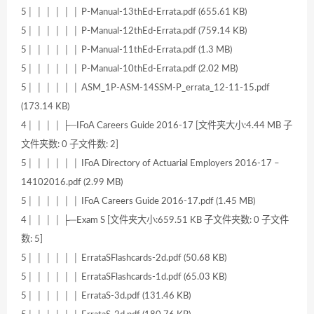
5│ │ │ │ │ │ P-Manual-13thEd-Errata.pdf (655.61 KB)
5│ │ │ │ │ │ P-Manual-12thEd-Errata.pdf (759.14 KB)
5│ │ │ │ │ │ P-Manual-11thEd-Errata.pdf (1.3 MB)
5│ │ │ │ │ │ P-Manual-10thEd-Errata.pdf (2.02 MB)
5│ │ │ │ │ │ ASM_1P-ASM-14SSM-P_errata_12-11-15.pdf
(173.14 KB)
4│ │ │ │ ├─IFoA Careers Guide 2016-17 [文件夹大小:4.44 MB 子
文件夹数: 0 子文件数: 2]
5│ │ │ │ │ │ IFoA Directory of Actuarial Employers 2016-17 –
14102016.pdf (2.99 MB)
5│ │ │ │ │ │ IFoA Careers Guide 2016-17.pdf (1.45 MB)
4│ │ │ │ ├─Exam S [文件夹大小:659.51 KB 子文件夹数: 0 子文件
数: 5]
5│ │ │ │ │ │ ErrataSFlashcards-2d.pdf (50.68 KB)
5│ │ │ │ │ │ ErrataSFlashcards-1d.pdf (65.03 KB)
5│ │ │ │ │ │ ErrataS-3d.pdf (131.46 KB)