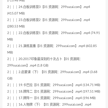
(715.46 MB)
2│ │ │ 24.白板训练营3【01 资源网：299sucai.com】.mp4
(415.07 MB)
2│ │ │ 23.白板训练营2【01 资源网：299sucai.com】.mp4
(280.53 MB)
2│ │ │ 22.白板训练营1【01 资源网：299sucai.com】.mp4 (74.91
MB)
2│ │ │ 21.演练直播【01 资源网：299sucai.com】.mp4 (602.85
MB)
2│ │ │ 20.2017印象最深刻的十次占卜【01 资源网：
299sucai.com】.mp4 (1.8 GB)
2│ │ │ 2.启蒙课（下）【01 资源网：299sucai.com】.mp4 (3.68
GB)
2│ │ │ 19.卡巴拉【01 资源网：299sucai.com】.mp4 (134.71 MB)
2│ │ │ 18.牌阵二【01 资源网：299sucai.com】.mp4 (197.51 MB)
2│ │ │ 17.牌阵一【01 资源网：299sucai.com】.mp4 (196 MB)
2│ │ │ 16.人物牌（下）【01 资源网：299sucai.com】.mp4