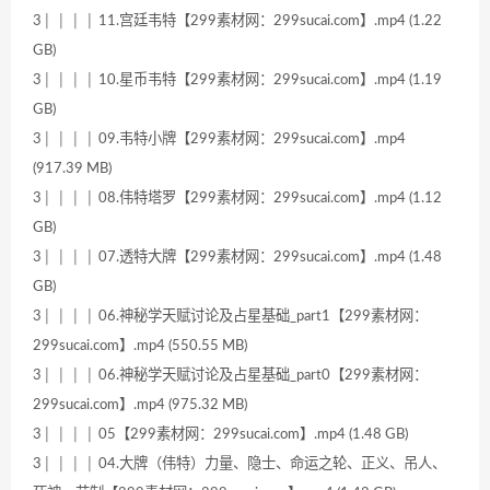
3│ │ │ │ 11.宫廷韦特【299素材网：299sucai.com】.mp4 (1.22
GB)
3│ │ │ │ 10.星币韦特【299素材网：299sucai.com】.mp4 (1.19
GB)
3│ │ │ │ 09.韦特小牌【299素材网：299sucai.com】.mp4
(917.39 MB)
3│ │ │ │ 08.伟特塔罗【299素材网：299sucai.com】.mp4 (1.12
GB)
3│ │ │ │ 07.透特大牌【299素材网：299sucai.com】.mp4 (1.48
GB)
3│ │ │ │ 06.神秘学天赋讨论及占星基础_part1【299素材网：
299sucai.com】.mp4 (550.55 MB)
3│ │ │ │ 06.神秘学天赋讨论及占星基础_part0【299素材网：
299sucai.com】.mp4 (975.32 MB)
3│ │ │ │ 05【299素材网：299sucai.com】.mp4 (1.48 GB)
3│ │ │ │ 04.大牌（伟特）力量、隐士、命运之轮、正义、吊人、