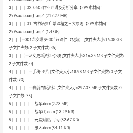
3│ │ │ │ 02. 0503作业评讲及分析分享【299素材网：
299sucai.com】.mp4 (217.27 MB)
3│ │ │ │ 01. 古俗塔罗启蒙课程之三大原则【299素材网：
299sucai.com】.mp4 (1.4 GB)
2│ │ ├─001龙女塔罗-30节+课件（视频） [文件夹大小:16.38 GB
子文件夹数: 2 子文件数: 35]
3│ │ │ ├─龙女更新资料-杂项 [文件夹大小:316.35 MB 子文件夹数:
2 子文件数: 0]
4│ │ │ │ ├─手稿-图片 [文件夹大小:18.98 MB 子文件夹数: 0 子文
件数: 90]
4│ │ │ │ ├─赛前白板资料 [文件夹大小:297.37 MB 子文件夹数: 0
子文件数: 75]
5│ │ │ │ │ │ 战车.docx (2.73 MB)
5│ │ │ │ │ │ 战车(1).docx (13.29 KB)
5│ │ │ │ │ │ 元素对应。.jpg (82.67 KB)
5│ │ │ │ │ │ 愚人.docx (54.11 KB)