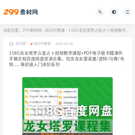
当前位置：
299素材网
知识付费课
118G龙女塔罗占星占卜视频教学课程+PDF电子版书籍课件手稿文档百度网盘资源合集，包含龙女雷诺曼/透特/马赛/韦特……等初级入门进阶系列
>
>
知识君
知识付费课
2023-01-18
118G龙女塔罗占星占卜视频教学课程+PDF电子版书籍课件
手稿文档百度网盘资源合集，包含龙女雷诺曼/透特/马赛/韦
特……等初级入门进阶系列