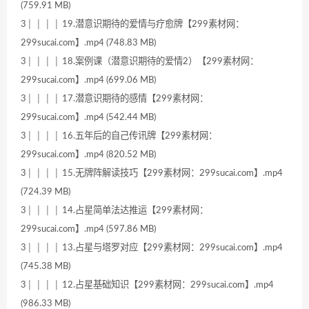
(759.91 MB)
3│ │ │ │ 19.潜意识期待的爱情与疗愈牌【299素材网：
299sucai.com】.mp4 (748.83 MB)
3│ │ │ │ 18.案例课（潜意识期待的爱情2）【299素材网：
299sucai.com】.mp4 (699.06 MB)
3│ │ │ │ 17.潜意识期待的感情【299素材网：
299sucai.com】.mp4 (542.44 MB)
3│ │ │ │ 16.五年后的自己传讯牌【299素材网：
299sucai.com】.mp4 (820.52 MB)
3│ │ │ │ 15.无牌阵解读技巧【299素材网：299sucai.com】.mp4
(724.39 MB)
3│ │ │ │ 14.占星简单法达推运【299素材网：
299sucai.com】.mp4 (597.86 MB)
3│ │ │ │ 13.占星与塔罗对应【299素材网：299sucai.com】.mp4
(745.38 MB)
3│ │ │ │ 12.占星基础知识【299素材网：299sucai.com】.mp4
(986.33 MB)