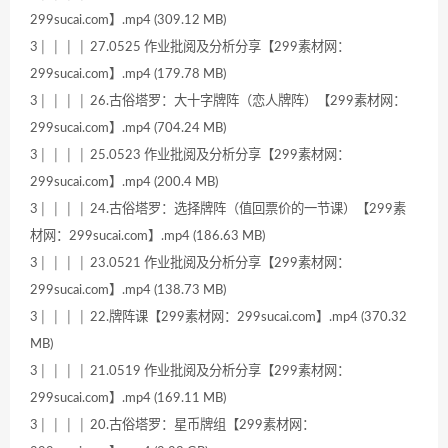
299sucai.com】.mp4 (309.12 MB)
3│ │ │ │ 27.0525 作业批阅及分析分享【299素材网：
299sucai.com】.mp4 (179.78 MB)
3│ │ │ │ 26.古俗塔罗：大十字牌阵（恋人牌阵）【299素材网：
299sucai.com】.mp4 (704.24 MB)
3│ │ │ │ 25.0523 作业批阅及分析分享【299素材网：
299sucai.com】.mp4 (200.4 MB)
3│ │ │ │ 24.古俗塔罗：选择牌阵（值回票价的一节课）【299素
材网：299sucai.com】.mp4 (186.63 MB)
3│ │ │ │ 23.0521 作业批阅及分析分享【299素材网：
299sucai.com】.mp4 (138.73 MB)
3│ │ │ │ 22.牌阵课【299素材网：299sucai.com】.mp4 (370.32
MB)
3│ │ │ │ 21.0519 作业批阅及分析分享【299素材网：
299sucai.com】.mp4 (169.11 MB)
3│ │ │ │ 20.古俗塔罗：星币牌组【299素材网：