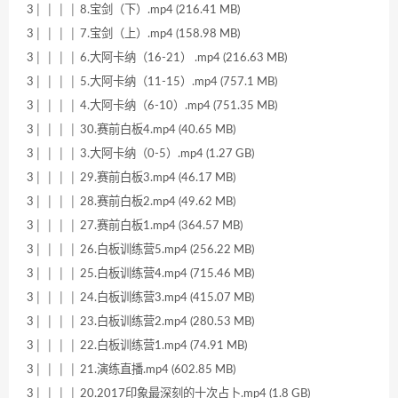
3│ │ │ │ 8.宝剑（下）.mp4 (216.41 MB)
3│ │ │ │ 7.宝剑（上）.mp4 (158.98 MB)
3│ │ │ │ 6.大阿卡纳（16-21） .mp4 (216.63 MB)
3│ │ │ │ 5.大阿卡纳（11-15）.mp4 (757.1 MB)
3│ │ │ │ 4.大阿卡纳（6-10）.mp4 (751.35 MB)
3│ │ │ │ 30.赛前白板4.mp4 (40.65 MB)
3│ │ │ │ 3.大阿卡纳（0-5）.mp4 (1.27 GB)
3│ │ │ │ 29.赛前白板3.mp4 (46.17 MB)
3│ │ │ │ 28.赛前白板2.mp4 (49.62 MB)
3│ │ │ │ 27.赛前白板1.mp4 (364.57 MB)
3│ │ │ │ 26.白板训练营5.mp4 (256.22 MB)
3│ │ │ │ 25.白板训练营4.mp4 (715.46 MB)
3│ │ │ │ 24.白板训练营3.mp4 (415.07 MB)
3│ │ │ │ 23.白板训练营2.mp4 (280.53 MB)
3│ │ │ │ 22.白板训练营1.mp4 (74.91 MB)
3│ │ │ │ 21.演练直播.mp4 (602.85 MB)
3│ │ │ │ 20.2017印象最深刻的十次占卜.mp4 (1.8 GB)