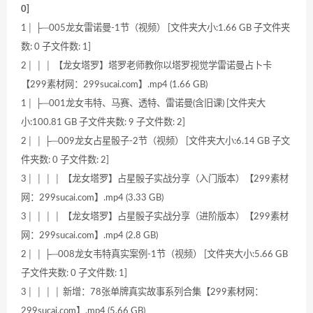
0]
1│ ├─005龙女雷诺曼-1节（视频） [文件夹大小:1.66 GB 子文件夹
数: 0 子文件数: 1]
2│ │ │ 【龙女塔罗】塔罗老师教你以塔罗视觉学雷诺曼占卜卡
【299素材网：299sucai.com】.mp4 (1.66 GB)
1│ ├─001龙女韦特、马赛、透特、雷诺曼(含旧课) [文件夹大
小:100.81 GB 子文件夹数: 9 子文件数: 2]
2│ │ ├─009龙女占星骰子-2节（视频） [文件夹大小:6.14 GB 子文
件夹数: 0 子文件数: 2]
3│ │ │ │ 【龙女塔罗】占星骰子实战分享（入门版本）【299素材
网：299sucai.com】.mp4 (3.33 GB)
3│ │ │ │ 【龙女塔罗】占星骰子实战分享（进阶版本）【299素材
网：299sucai.com】.mp4 (2.8 GB)
2│ │ ├─008龙女韦特真实案例-1节（视频） [文件夹大小:5.66 GB
子文件夹数: 0 子文件数: 1]
3│ │ │ │ 新增：78张单牌真实故事系列合集【299素材网：
299sucai.com】.mp4 (5.66 GB)