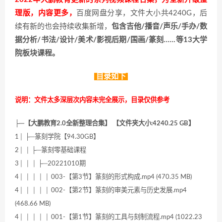
理版，内容更多，
百度网盘分享，文件大小共4240G，后
续有新的也会持续收集新增，
包含吉他/播音/声乐/手办/数
据分析/书法/设计/美术/影视后期/国画/篆刻……等13大学
院板块课程。
目录如下
说明：文件太多深层次内容未完全展示，目录仅供参考
├─【大鹏教育2.0全新整理合集】 【文件夹大小:4240.25 GB】
1│ ├─篆刻学院【94.30GB】
2│ │ ├─篆刻零基础课程
3│ │ │ ├─20221010期
4│ │ │ │ │ 003-【第3节】篆刻的形式构成.mp4 (470.35 MB)
4│ │ │ │ │ 002-【第2节】篆刻的审美元素与历史发展.mp4
(468.66 MB)
4│ │ │ │ │ 001-【第1节】篆刻的工具与刻制流程.mp4 (1022.23