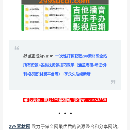
🎁 点击成为VIP ☛
一次性打包获取299素材网全站
所有资源+各类找资源技巧教学（涵盖考研/考证/外
刊/各知识付费平台等）+享永久后续新增
◉ 找资源，就找299素材网，微信号：xue63358
299素材网
致力于做全网最优质的资源整合和分享网站，