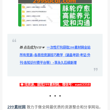
🎁 点击成为VIP ☛
一次性打包获取299素材网全站
所有资源+各类找资源技巧教学（涵盖考研/考证/外
刊/各知识付费平台等）+享永久后续新增
◉ 找资源，就找299素材网，微信号：xue63358
299素材网
致力于做全网最优质的资源整合和分享网站，