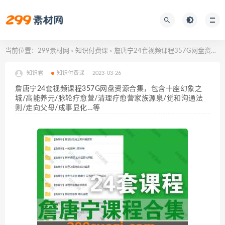
当前位置：
299素材网
知识付费课
詹唐宁24套视频课程357G网盘资源合集，包含十座幻象之城/高能养元/脉轮疗愈营/清理疗愈营家族源泉/觉和沟通法则/走向父母/成事显化…等
>
>
知识君
知识付费课
2023-03-26
詹唐宁24套视频课程357G网盘资源合集，包含十座幻象之
城/高能养元/脉轮疗愈营/清理疗愈营家族源泉/觉和沟通法
则/走向父母/成事显化…等