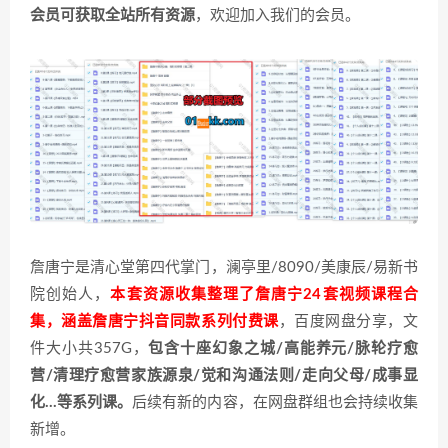
会员可获取全站所有资源
，欢迎加入我们的会员。
詹唐宁是清心堂第四代掌门，澜亭里/8090/美康辰/易新书
院创始人，
本套资源收集整理了詹唐宁24套视频课程合
集，涵盖詹唐宁抖音同款系列付费课
，百度网盘分享，文
件大小共357G，
包含十座幻象之城/高能养元/脉轮疗愈
营/清理疗愈营家族源泉/觉和沟通法则/走向父母/成事显
化…等系列课。
后续有新的内容，在网盘群组也会持续收集
新增。