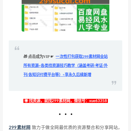
🎁 点击成为VIP ☛
一次性打包获取299素材网全站
所有资源+各类找资源技巧教学（涵盖考研/考证/外
刊/各知识付费平台等）+享永久后续新增
◉ 找资源，就找299素材网，微信号：xue63358
299素材网
致力于做全网最优质的资源整合和分享网站，