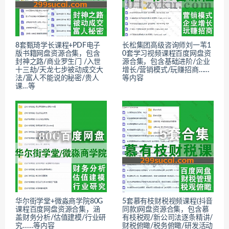
8套甄琦学长课程+PDF电子
长松集团高级咨询师刘一苇1
版书籍网盘资源合集，包含
0套学习视频课程百度网盘资
封神之路/商业罗生门 /入世
源合集，包含基础进阶/企业
十三劫/天龙七步被动成交大
增长/营销模式/玩赚招商……
法/富人不能说的秘密/贵人
等内容
课…等
华尔街学堂+微淼商学院80G
5套慕有枝财税视频课程(抖音
课程百度网盘资源合集，涵
同款)网盘资源合集，包含慕
盖财务分析/估值建模/行业研
有枝税观/新公司法逐条精讲/
究……等内容
财税俯瞰/税务俯瞰/研发活动