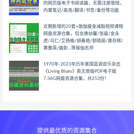
的网页版电子书阅读器，无需注册登陆，
内置笔记/高亮/翻译/书签/备份等功能
近期新增的20套+瑜伽瘦身减脂视频课程
网盘资源合集，包含唐幼馨/张燊/金永
虎/乌仁/艾扬格/胡春艳/郭晓丽/龚存辉/
黄雅英/曲影…等瑜伽名师
1970年-2023年历年美国蓝调音乐杂志
《Living Blues》英文原版PDF电子版
7.36G网盘资源合集，共253份！
提供最优质的资源集合