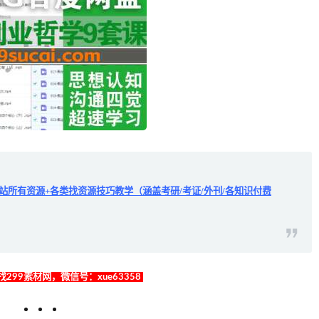
全站所有资源+各类找资源技巧教学（涵盖考研/考证/外刊/各知识付费
299素材网，微信号：xue63358