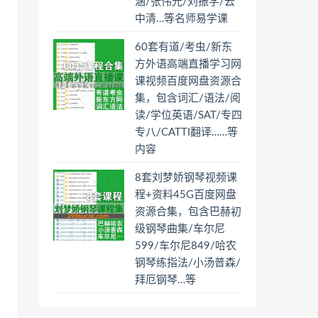
涵/张伟光/刘振学/云
中清…等名师易学课
60套有道/考虫/新东
方外语高端直播学习网
课视频百度网盘资源合
集，包含词汇/语法/阅
读/学位英语/SAT/专四
专八/CATTI翻译……等
内容
8套刘梦娇钢琴视频课
程+资料45G百度网盘
资源合集，包含巴赫初
级钢琴曲集/车尔尼
599/车尔尼849/哈农
钢琴练指法/小汤普森/
拜厄钢琴…等