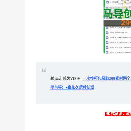
🎁 点击成为VIP ☛
一次性打包获取299素材网
平台等）+享永久后续新增
◉ 找资源，就找