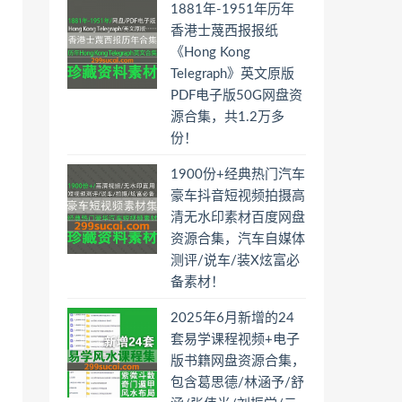
1881年-1951年历年
香港士蔑西报报纸
《Hong Kong
Telegraph》英文原版
PDF电子版50G网盘资
源合集，共1.2万多
份！
1900份+经典热门汽车
豪车抖音短视频拍摄高
清无水印素材百度网盘
资源合集，汽车自媒体
测评/说车/装X炫富必
备素材！
2025年6月新增的24
套易学课程视频+电子
版书籍网盘资源合集，
包含葛思德/林涵予/舒