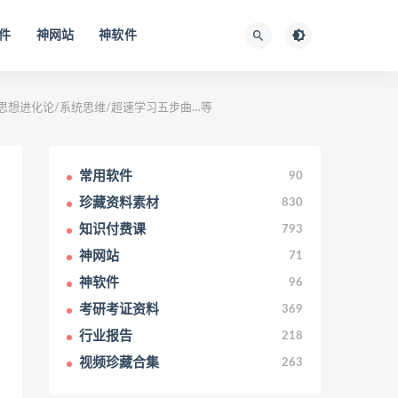
件
神网站
神软件
/思想进化论/系统思维/超速学习五步曲…等
常用软件
90
珍藏资料素材
830
知识付费课
793
神网站
71
神软件
96
考研考证资料
369
行业报告
218
视频珍藏合集
263