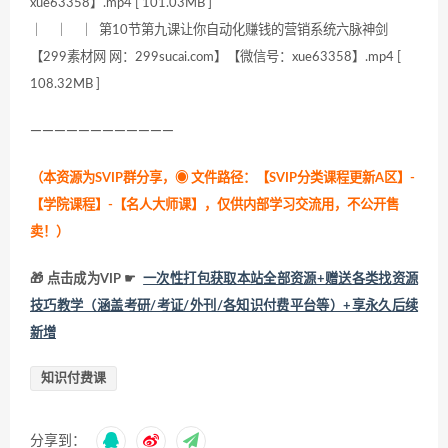
xue63358】.mp4 [ 101.03MB ]
｜ ｜ ｜ 第10节第九课让你自动化赚钱的营销系统六脉神剑
【299素材网 网：299sucai.com】【微信号：xue63358】.mp4 [
108.32MB ]
————————————
（本资源为SVIP群分享，
◉ 文件路径：【SVIP分类课程更新A区】-
【学院课程】-【名人大师课】，仅供内部学习交流用，不公开售
卖！
）
🎁 点击成为VIP ☛
一次性打包获取本站全部资源+赠送各类找资源
技巧教学（涵盖考研/考证/外刊/各知识付费平台等）+享永久后续
新增
知识付费课
分享到：