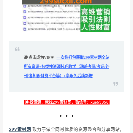
🎁 点击成为VIP ☛
一次性打包获取299素材网全站
所有资源+各类找资源技巧教学（涵盖考研/考证/外
刊/各知识付费平台等）+享永久后续新增
◉ 找资源，就找299素材网，微信号：xue63358
299素材网
致力于做全网最优质的资源整合和分享网站，