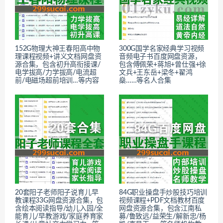
152G物理大神王春阳高中物
300G国学名家经典学习视频
理课程视频+讲义文档网盘资
音频电子书百度网盘资源，
源合集，包含初升高衔接课/
包含傅佩荣+蒋旭+曾仕强+徐
电学拔高/力学拔高/电流超
文兵+王东岳+梁冬+翟鸿
前/电磁场超前培训…等内容
燊……等名人合集
20套阳子老师阳子说育儿早
84G职业操盘手炒股技巧培训
教课程33G网盘资源合集，包
视频课程+PDF文档教材百度
含绘本阅读指导/幼儿入园/全
网盘资源合集，包含江南私
能育儿/早教游戏/家庭养育家
募/鲁致远/益荣生/解新忠/杨