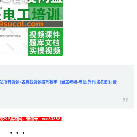
全站所有资源+各类找资源技巧教学（涵盖考研/考证/外刊/各知识付费
299素材网，微信号：xue63358