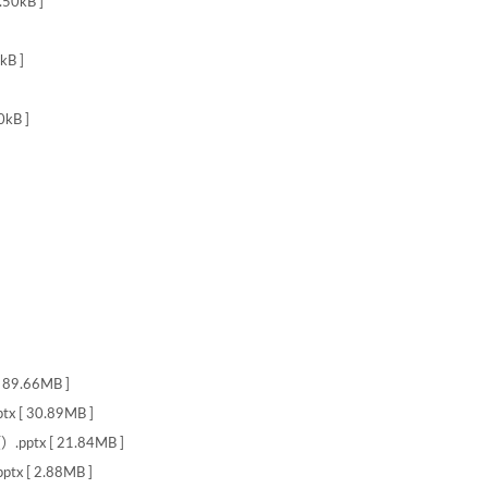
0kB ]
B ]
B ]
.66MB ]
 30.89MB ]
 [ 21.84MB ]
 2.88MB ]