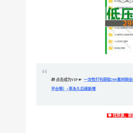
🎁 点击成为VIP ☛
一次性打包获取299素材网
平台等）+享永久后续新增
◉ 找资源，就找