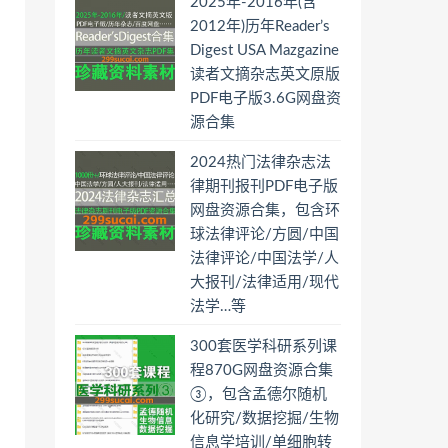
2025年-2016年(含
2012年)历年Reader’s
Digest USA Mazgazine
读者文摘杂志英文原版
PDF电子版3.6G网盘资
源合集
2024热门法律杂志法
律期刊报刊PDF电子版
网盘资源合集，包含环
球法律评论/方圆/中国
法律评论/中国法学/人
大报刊/法律适用/现代
法学…等
300套医学科研系列课
程870G网盘资源合集
③，包含孟德尔随机
化研究/数据挖掘/生物
信息学培训/单细胞转