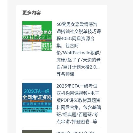
更多内容
60套男女恋爱情感沟
通搭讪社交脱单技巧课
程405G网盘资源合
集，包含阿
伦/WolfPackwild狼群/
席瑞/赵了了/天边的老
白/重开计划大橙2.0…
等名师课
2025年CFA一级考试
双机构网课视频+电子
版PDF讲义教材真题资
料网盘合集，包含基础
班/经典题/百题班/考
点串讲/押题密卷…等