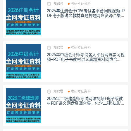
知识君
考研考证资料
2026年注册会计CPA考试各平台网课视频+P
DF电子版讲义教材真题押题网盘资源合集，
包含注会战略/税法/财管/审计/会计/经济
法…等
知识君
考研考证资料
2026年中级会计师考试各大平台网课学习视
频+PDF电子书教材讲义真题资料网盘合
集，包含中级财管/会计实务/经济法/基础
班/冲刺押题…等
知识君
考研考证资料
2026年二级建造师考试网课视频+电子版教
材PDF讲义网盘资源合集，包含二建法规/建
筑/市政/管理/机电/基础精讲/冲刺押题…等