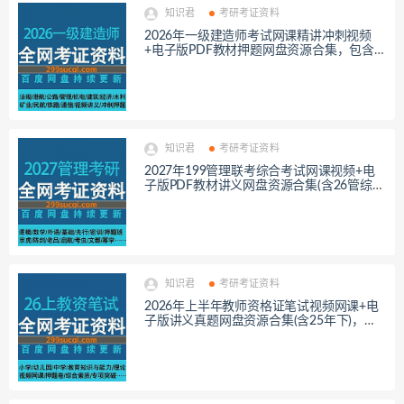
知识君
考研考证资料
2026年一级建造师考试网课精讲冲刺视频
+电子版PDF教材押题网盘资源合集，包含
铁路/水利/民航/矿业/经济/建筑/机电/管理/
公路/法规…等
知识君
考研考证资料
2027年199管理联考综合考试网课视频+电
子版PDF教材讲义网盘资源合集(含26管综考
研)，包含逻辑/数学/外语/基础/历年真题/冲
刺押题…等
知识君
考研考证资料
2026年上半年教师资格证笔试视频网课+电
子版讲义真题网盘资源合集(含25年下)，包
含幼小中系统班/急救班/考前押题/范文…等