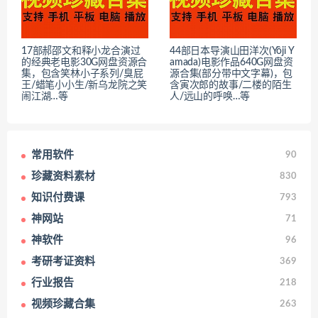
17部郝邵文和释小龙合演过
44部日本导演山田洋次(Yôji Y
的经典老电影30G网盘资源合
amada)电影作品640G网盘资
集，包含笑林小子系列/臭屁
源合集(部分带中文字幕)，包
王/蜡笔小小生/新乌龙院之笑
含寅次郎的故事/二楼的陌生
闹江湖…等
人/远山的呼唤…等
常用软件
90
珍藏资料素材
830
知识付费课
793
神网站
71
神软件
96
考研考证资料
369
行业报告
218
视频珍藏合集
263