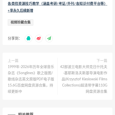
各类找资源技巧教学（涵盖考研/考证/外刊/各知识付费平台等）
+享永久后续新增
视频珍藏合集
分享到：
上一篇
下一篇
1999年-2026年历年全球音乐
42部波兰电影大师克日什托夫
杂志《Songlines》歌之版图/
·基耶斯洛夫斯基导演电影作
歌线杂志英文原版PDF电子版
品(Krzysztof Kieslowski Films
15.6G百度网盘资源合集，持
Collections)超清带字幕110G
续更新中
网盘资源合集
相关推荐