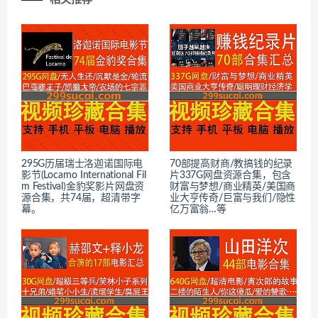
295G历届瑞士洛迦诺国际电
70部提高财商/教搞钱的纪录
影节(Locarno International Fil
片337G网盘资源合集，包含
m Festival)金豹奖影片网盘资
财富与梦想/商业精英/美国商
源合集，共74届，超清带字
业大亨传奇/巨富与我们/隐性
幕。
亿万富翁…等