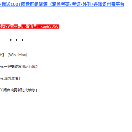
赠送100T网盘群组资源（涵盖考研/考证/外刊/各知识付费平台
299素材网，微信号：xue63358