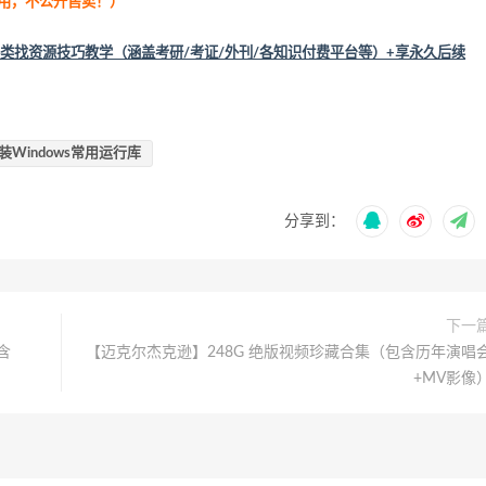
流用，不公开售卖！
）
类找资源技巧教学（涵盖考研/考证/外刊/各知识付费平台等）+享永久后续
装Windows常用运行库
分享到：
下一
含
【迈克尔杰克逊】248G 绝版视频珍藏合集（包含历年演唱
+MV影像