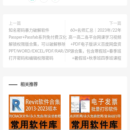
上一篇
下一篇
知名密码暴力破解软件
60+名师汇总｜2023年/22年
Passper+Passfab系列免付费汉化
高一高二各平台网课学习视频
解锁权限版合集，可以破解移除
+PDF电子版讲义百度网盘资
PPT/WORD/EXCEL/PDF/RAR/ZIP
源合集，包含寒假班+春季班
打开密码和编辑权限密码
+暑假班+秋季班四季班课程
相关推荐