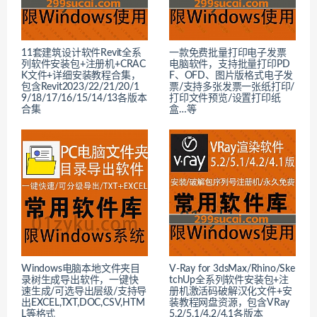
11套建筑设计软件Revit全系
一款免费批量打印电子发票
列软件安装包+注册机+CRAC
电脑软件，支持批量打印PD
K文件+详细安装教程合集，
F、OFD、图片版格式电子发
包含Revit2023/22/21/20/1
票/支持多张发票一张纸打印/
9/18/17/16/15/14/13各版本
打印文件预览/设置打印纸
合集
盒…等
Windows电脑本地文件夹目
V-Ray for 3dsMax/Rhino/Ske
录树生成导出软件，一键快
tchUp全系列软件安装包+注
速生成/可选导出层级/支持导
册机激活码破解汉化文件+安
出EXCEL,TXT,DOC,CSV,HTM
装教程网盘资源，包含VRay
L等格式
5.2/5.1/4.2/4.1各版本