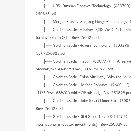
│ │ ├── UBS-Kunshan Dongwei Technology（688700）Q22
250828.pdf
│ │ ├── Morgan Stanley-Zhejiang Hangke Technolog
│ │ ├── Goldman Sachs-Mindray （300760）： Earnings r
turning point in Q3； Buy-250828.pdf
│ │ ├── Goldman Sachs-Huaqin Technology （603296）： 
CL）-250828.pdf
│ │ ├── Goldman Sachs-Inspur （000977）： AI server to
recovery while Rev missed； Buy-250829.pdf
│ │ ├── Goldman Sachs-China Musings：Why the liquidit
│ │ ├── Goldman Sachs-Horizon Robotics （9660.HK）： 
1H25 Rev +68% YoY while OP missed； Buy-250828.pd
│ │ ├── Goldman Sachs-Haier Smart Home Co. （600690
Buy-250829.pdf
│ │ ├── Goldman Sachs-DiDi Global Inc. （DIDIY.US） 2
international & robotaxi investments； Buy-250829.pdf