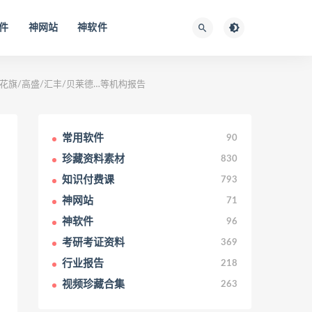
件
神网站
神软件
/花旗/高盛/汇丰/贝莱德…等机构报告
常用软件
90
珍藏资料素材
830
知识付费课
793
神网站
71
神软件
96
考研考证资料
369
行业报告
218
视频珍藏合集
263