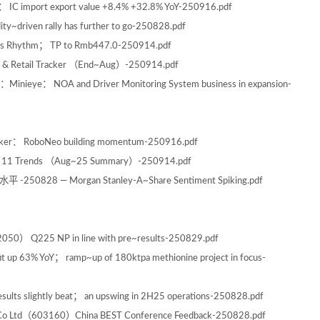
 IC import export value +8.4% +32.8% YoY-250916.pdf
y~driven rally has further to go-250828.pdf
ess Rhythm； TP to Rmb447.0-250914.pdf
& Retail Tracker （End~Aug）-250914.pdf
Minieye： NOA and Driver Monitoring System business in expansion-
er： RoboNeo building momentum-250916.pdf
s； 11 Trends （Aug~25 Summary）-250914.pdf
828 — Morgan Stanley-A~Share Sentiment Spiking.pdf
2050） Q225 NP in line with pre~results-250829.pdf
p 63% YoY； ramp~up of 180ktpa methionine project in focus-
s slightly beat； an upswing in 2H25 operations-250828.pdf
 Co Ltd（603160）China BEST Conference Feedback-250828.pdf