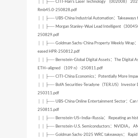
│ │ ├── CITI-Han’s Laser Technology （002008） 2025~2
Rmb45.0-250828.pdf
│ │ ├── UBS-China Industrial Automation：Takeaways 
│ │ ├── Morgan Stanley-Wuxi Lead Intelligent（30045
250829.pdf
│ │ ├── Goldman Sachs-China Property Weekly Wrap：We
eased HPR-250812.pdf
│ │ ├── Bernstein-Global Digital Assets：The Digital 
ETH~aligned （109 n）-250811.pdf
│ │ ├── CITI-China Economics：Potentially More Impact 
│ │ ├── BofA Securities-Teradyne（TER.US）Investor Da
250311.pdf
│ │ ├── UBS-China Online Entertainment Sector：Can the
250811.pdf
│ │ ├── Bernstein-US~India~Russia： Repeating an his
│ │ ├── Bernstein-U.S. Semiconductors：NVIDIA， AM
│ │ ├── Goldman Sachs-2025 WRC takeaways： Rapid pr