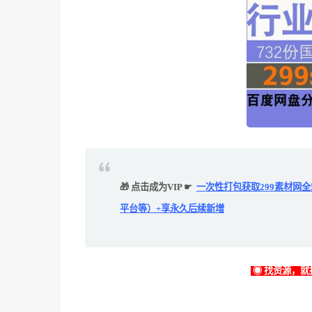
🎁 点击成为VIP ☛
一次性打包获取299素材网
平台等）+享永久后续新增
◉ 找资源，就找