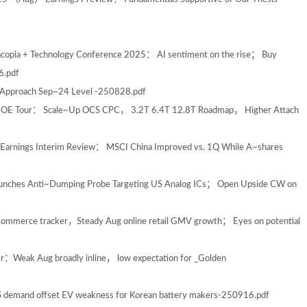
pia + Technology Conference 2025： AI sentiment on the rise； Buy
6.pdf
 Approach Sep~24 Level -250828.pdf
CIOE Tour： Scale~Up OCS CPC， 3.2T 6.4T 12.8T Roadmap， Higher Attach
arnings Interim Review： MSCI China Improved vs. 1Q While A~shares
unches Anti~Dumping Probe Targeting US Analog ICs； Open Upside CW on
ommerce tracker，Steady Aug online retail GMV growth； Eyes on potential
：Weak Aug broadly inline， low expectation for _Golden
 demand offset EV weakness for Korean battery makers-250916.pdf