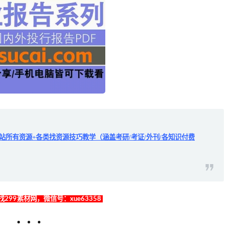
全站所有资源+各类找资源技巧教学（涵盖考研/考证/外刊/各知识付费
299素材网，微信号：xue63358