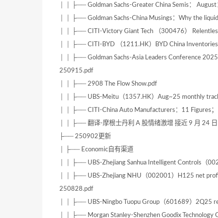
│ │ ├── Goldman Sachs-Greater China Semis： August：
│ │ ├── Goldman Sachs-China Musings：Why the liquidit
│ │ ├── CITI-Victory Giant Tech （300476） Relentl
│ │ ├── CITI-BYD （1211.HK）BYD China Inventories 
│ │ ├── Goldman Sachs-Asia Leaders Conference 2025：
250915.pdf
│ │ ├── 2908 The Flow Show.pdf
│ │ ├── UBS-Meitu（1357.HK）Aug~25 monthly track
│ │ ├── CITI-China Auto Manufacturers：11 Figure
│ │ ├── 翻译-摩根士丹利 A 股情绪激增 接近 9 月 24 日水平 -250
├── 250902更新
│ ├── Economic自有渠道
│ │ ├── UBS-Zhejiang Sanhua Intelligent Controls（00
│ │ ├── UBS-Zhejiang NHU（002001）H125 net profit u
250828.pdf
│ │ ├── UBS-Ningbo Tuopu Group（601689）2Q25 result
│ │ ├── Morgan Stanley-Shenzhen Goodix Technology