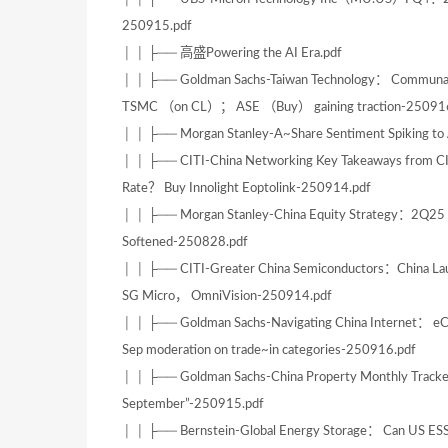
250915.pdf
│ │ ├── 高盛Powering the AI Era.pdf
│ │ ├── Goldman Sachs-Taiwan Technology： Communaco
TSMC （on CL）； ASE （Buy） gaining traction-25091
│ │ ├── Morgan Stanley-A~Share Sentiment Spiking to
│ │ ├── CITI-China Networking Key Takeaways from 
Rate？ Buy Innolight Eoptolink-250914.pdf
│ │ ├── Morgan Stanley-China Equity Strategy：2Q25 E
Softened-250828.pdf
│ │ ├── CITI-Greater China Semiconductors：China La
SG Micro， OmniVision-250914.pdf
│ │ ├── Goldman Sachs-Navigating China Internet： eC
Sep moderation on trade~in categories-250916.pdf
│ │ ├── Goldman Sachs-China Property Monthly Tracker
September”-250915.pdf
│ │ ├── Bernstein-Global Energy Storage： Can US ESS