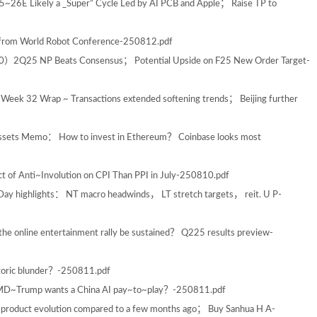
6E Likely a _Super” Cycle Led by AI PCB and Apple； Raise TP to
from World Robot Conference-250812.pdf
0）2Q25 NP Beats Consensus； Potential Upside on F25 New Order Target-
ek 32 Wrap ~ Transactions extended softening trends； Beijing further
Assets Memo： How to invest in Ethereum？ Coinbase looks most
of Anti~Involution on CPI Than PPI in July-250810.pdf
y highlights： NT macro headwinds， LT stretch targets， reit. U P-
 online entertainment rally be sustained？ Q225 results preview-
toric blunder？-250811.pdf
D~Trump wants a China AI pay~to~play？-250811.pdf
oduct evolution compared to a few months ago； Buy Sanhua H A-