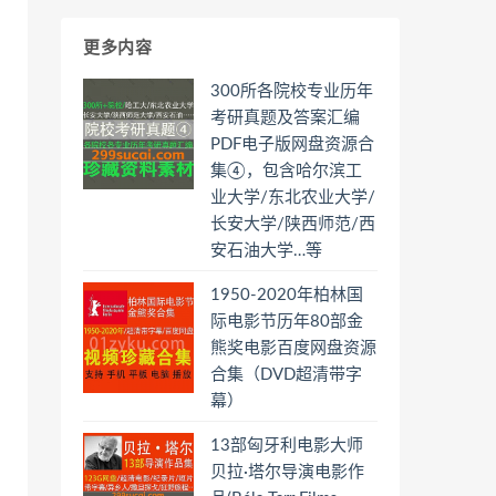
更多内容
300所各院校专业历年
考研真题及答案汇编
PDF电子版网盘资源合
集④，包含哈尔滨工
业大学/东北农业大学/
长安大学/陕西师范/西
安石油大学…等
1950-2020年柏林国
际电影节历年80部金
熊奖电影百度网盘资源
合集（DVD超清带字
幕）
13部匈牙利电影大师
贝拉·塔尔导演电影作