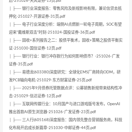
启-251026-天风证券-13页.pdf
│ ├── 银行业深度报告：零售风险及新规影响有限，兼论信贷去抵
押化-251027-开源证券-31页.pdf
│ ├── 电子行业深度分析：端侧AI点燃新一轮电子周期，SOC有望
迎来“戴维斯双击”时刻-251024-国投证券-36页.pdf
│ ├── 固收+系列报告之二：股债平衡术，固收+策略之股债平衡实
证-251030-国信证券-12页.pdf
│ ├── 银行行业：银行冲存款行为如何影响债市？-251026-广发
证券-35页.pdf
│ ├── 易德龙(603380)深度研究：全球化EMS厂商转向ODM，研
发PCB轴向电机-251029-东方财富证券-25页.pdf
│ ├── 2025年9月债券托管数据点评：公募销售新规带来结构性冲
击-251029-信达证券-12页.pdf
│ ├── 互联网传媒行业：10月国产与进口游戏版号发布，OpenAI
推出首款AI原生浏览器-251026-广发证券-23页.pdf
│ ├── 三人行(605168)深度报告：国内领先整合营销服务商，科技
化布局开启成长新篇章-251030-中邮证券-44页.pdf