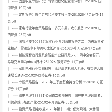
│ ├── 固定收益专题研究：转债指数化配置怎么看？-251026-国
海证券-10页.pdf
│ ├── 定期报告：慢牛走势和科技主线不变-251025-华金证券-16
页.pdf
│ ├── 家电行业年度策略报告：多元布局，攻守兼备-251028-山
西证券-23页.pdf
│ ├── 国睿科技(600562)军贸行业系列深度报告之二：内需军贸双
轮拉动，雷达业务有望再拓成长边界-251028-申万宏源-37页.pdf
│ ├── 新能源智造行业具身智能产业链跟踪(22)：四中全会召开，
马斯克重申Optimus目标-251026-银河证券-11页.pdf
│ ├── 家用电器行业望圆科技：泳池清洁机器人龙头，有望进入快
速增长通道-251029-国盛证券-16页.pdf
│ ├── 专题策略报告：2025年三季度基金持仓分析-251028-方正
证券-14页.pdf
│ ├── 微电生理(688351)公司首次覆盖报告：国产电生理领跑者，
引领高端市场国产化-251024-开源证券-33页.pdf
│ ├── 投资策略·固定收益2025年第十一期：债海观潮，大势研