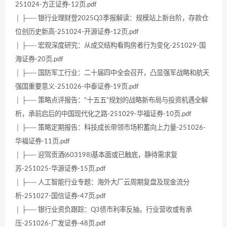
251024-方正证券-12页.pdf
│ ├── 银行业理财登2025Q3季报解读：规模站上新台阶，存款仓
位创历史新高-251024-开源证券-12页.pdf
│ ├── 宏观深度研究：从成交结构看购房者行为变化-251029-国
海证券-20页.pdf
│ ├── 国防军工行业：二十届四中全会召开，凸显强军战略和航天
强国重要意义-251026-中泰证券-19页.pdf
│ ├── 策略点评报告：“十五五”规划的战略新布局与投资机遇全解
析，承前启后的中国现代化之路-251029-华福证券-10页.pdf
│ ├── 策略定期报告：科技成长带领市场积蓄向上力量-251026-
华福证券-11页.pdf
│ ├── 迎驾贡酒(603198)基本面或已触底，静待需求复
苏-251025-华源证券-15页.pdf
│ ├── 人工智能行业专题：海外大厂云周期复盘及现金流分
析-251027-国信证券-47页.pdf
│ ├── 银行业资负跟踪：Q3债市利率反抽，行业营收或有承
压-251026-广发证券-48页.pdf