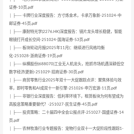
证券-10页.pdf
│ ├── 卡牌行业深度报告：方寸炼金术，卡承万象新-251024-中
邮证券-45页.pdf
│ ├── 康耐特光学(2276.HK)深度报告：镜片龙头增长稳健，智能
眼镜打开成长空间-251024-国海证券-53页.pdf
│ ├── 板块轮动月报(2025年11月)：继续进行风格均衡
化-251028-浙商证券-19页.pdf
│ ├── 纵横股份(688070)工业无人机龙头，抢抓市场机遇深耕低空
数字经济(更新)-251029-招商证券-30页.pdf
│ ├── 商贸零售行业2025年双十一大促跟踪点评：聚焦体验与效
率，即时零售和AI成双十一新引擎-251026-申万宏源-11页.pdf
│ ├── 非银行业深度报告：低利率环境下，租赁板块为何有望成为
高股息策略重要替代？-251027-民生证券-45页.pdf
│ ├── 投资策略：二十届四中全会公报点评-251027-国盛证券-14
页.pdf
│ ├── 农林牧渔行业专题报告：宠物行业双十一大促阶段性跟踪1-