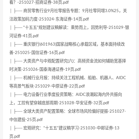
看？-251027-招商证券-38页.pdf
│ ├── 商贸零售行业9月社零报告专题：9月社零同增3.0%25，关
注政策加码力度-251024-东海证券-14页.pdf
│ ├── “十五五”规划建议稿解读：乘势而上，因势利导-251029-银
河证券-41页.pdf
│ ├── 重庆银行(601963)国家战略核心承载区域，基本面持续改
善-251025-国信证券-16页.pdf
│ ├── 大类资产与中观配置研究(六)：高频资金流如何辅助宽基择
时决策-251026-国泰海通证券-19页.pdf
│ ├── 机械行业月报：持续关注工程机械、船舶、机器人、AIDC
等高景气板块-251029-中原证券-22页.pdf
│ ├── 电力设备行业季度投资策略：AIDC浪潮起海内外共振向
上，工控有望穿越底部周期-251028-华安证券-32页.pdf
│ ├── 全球大类资产配置策略：全球市场风险偏好提振-251027-
中信建投-25页.pdf
│ ├── 宏观研究：“十五五”建议稿学习-251030-中邮证券-13
页.pdf