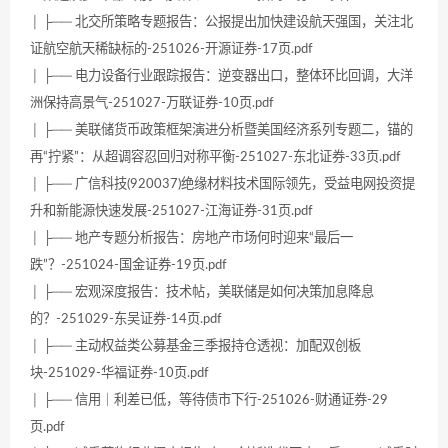
│ ├── 北交所策略专题报告：公报提出加快建设航天强国，关注北
证航空航天稀缺标的-251026-开源证券-17页.pdf
│ ├── 电力设备行业跟踪报告：逆变器出口，整体环比回调，大洋
洲保持高景气-251027-万联证券-10页.pdf
│ ├── 美联储货币政策框架演进分析暨美国经济系列专题二，锚的
再“拧紧”：从超调容忍回归对称平衡-251027-东北证券-33页.pdf
│ ├── 广信科技(920037)绝缘材料技术国际领先，受益电网投资提
升和新能源快速发展-251027-江海证券-31页.pdf
│ ├── 地产专题分析报告：房地产市场何时迎来“最后一
跌”？-251024-国金证券-19页.pdf
│ ├── 宏观深度报告：技术帖，美联储是如何决策加息降息
的？-251029-东吴证券-14页.pdf
│ ├── 主动权益类公募基金三季报持仓透视：加配双创板
块-251029-华福证券-10页.pdf
│ ├── 信用｜利差已低，等待债市下行-251026-财通证券-29
页.pdf