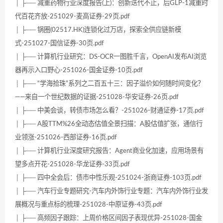
│ ├── 减重药物行业深度报告(上)：创新迭代不止，后GLP-1减重时
代百花齐放-251029-麦高证券-29页.pdf
│ ├── 锅圈(02517.HK)连锁化过万店，探索全供应链新模
式-251027-国信证券-30页.pdf
│ ├── 计算机行业研究：DS-OCR一图胜千言，OpenAI发布AI浏览
器再示入口野心-251026-国金证券-10页.pdf
│ ├── “学海拾珠”系列之二百五十三：因子溢价如何随时间变化？
——来自一个世纪数据的证据-251028-华安证券-26页.pdf
│ ├── 中美会谈，转债市场怎么看？-251026-财通证券-17页.pdf
│ ├── A股TTM%26全动态估值全景扫描：A股估值扩张，通信行
业领涨-251026-西部证券-16页.pdf
│ ├── 计算机行业深度研究报告：Agent商业化加速，应用场景有
望多点开花-251028-华龙证券-33页.pdf
│ ├── 四中全会后：债市中性乐观-251024-浙商证券-103页.pdf
│ ├── 汽车行业专题研究-汽车内外饰行业专题：汽车内外饰行业发
展概况与重点标的梳理-251028-中原证券-43页.pdf
│ ├── 高频因子跟踪：上周价格区间因子表现优异-251028-国金