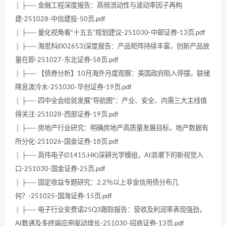
│ ├── 金融工程深度报告：高频流动性与波动率因子再构
建-251028-中信建投-50页.pdf
│ ├── 量化视角看“十五五”规划建议-251030-中邮证券-13页.pdf
│ ├── 海思科(002653)深度报告：产品矩阵持续丰富，创新产品放
量在即-251027-东北证券-58页.pdf
│ ├── 【债券分析】10月海外月度观察：美国政府陷入停摆，联储
降息泼冷水-251030-华创证券-19页.pdf
│ ├── 四中全会绘就发展“导航图”：产业、安全、内需三大主线值
得关注-251028-西部证券-19页.pdf
│ ├── 房地产行业研究：明确房地产高质量发展目标，地产数据有
所分化-251026-国金证券-18页.pdf
│ ├── 高伟电子(01415.HK)深耕光学模组，AI浪潮下的新视觉入
口-251030-国金证券-25页.pdf
│ ├── 固定收益专题研究：2.2％以上非金信用债分布几
何？-251025-国海证券-15页.pdf
│ ├── 电子行业安费诺25Q3跟踪报告：营收及利润率表现强劲，
AI数通及多终端应用驱动增长-251030-招商证券-13页.pdf