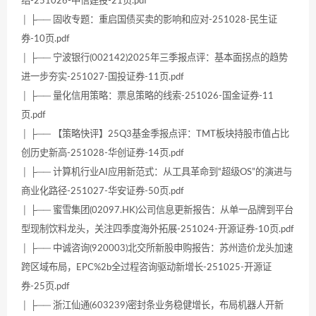
绍-251026-中信建投-21页.pdf
│ ├── 固收专题：重启国债买卖的影响和应对-251028-民生证
券-10页.pdf
│ ├── 宁波银行(002142)2025年三季报点评：基本面拐点的趋势
进一步夯实-251027-国投证券-11页.pdf
│ ├── 量化信用策略：票息策略的线索-251026-国金证券-11
页.pdf
│ ├── 【策略快评】25Q3基金季报点评：TMT板块持股市值占比
创历史新高-251028-华创证券-14页.pdf
│ ├── 计算机行业AI应用新范式：从工具革命到“超级OS”的演进与
商业化路径-251027-华安证券-50页.pdf
│ ├── 蜜雪集团(02097.HK)公司信息更新报告：从单一品牌到平台
型现制饮料龙头，关注四季度海外拓展-251024-开源证券-10页.pdf
│ ├── 中诚咨询(920003)北交所新股申购报告：苏州造价龙头加速
跨区域布局，EPC%2b全过程咨询驱动新增长-251025-开源证
券-25页.pdf
│ ├── 浙江仙通(603239)密封条业务稳健增长，布局机器人开新