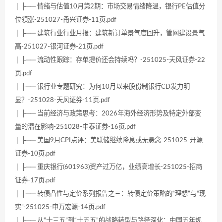
│ ├── 情绪与估值10月第2期：市场交易情绪降温，银行PE估值分
位领涨-251027-甬兴证券-11页.pdf
│ ├── 建筑行业行业月报：建筑新订单景气度回升，管网建设景气
高-251027-银河证券-21页.pdf
│ ├── 流动性跟踪：存单提价还会持续吗？-251025-天风证券-22
页.pdf
│ ├── 银行业专题研究：为何10月以来股份制银行CD发力明
显？-251028-天风证券-11页.pdf
│ ├── 当前经济与政策思考：2026年海外经济形势及特定外部变
量的潜在影响-251028-中泰证券-16页.pdf
│ ├── 美国9月CPI点评：美联储继续降息或无悬念-251025-开源
证券-10页.pdf
│ ├── 重庆银行(601963)资产过万亿，业绩高增长-251025-招商
证券-17页.pdf
│ ├── 转债凸性与定价系列报告之三：转债定价策略的“理想”与“现
实”-251025-申万宏源-14页.pdf
│ ├── 从“十三五”到“十五五”的战略转型与路径深化：中国五年规