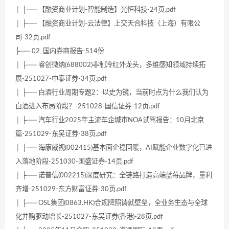
│ ├── 【融资商业计划-智能制造】光恒科技-24页.pdf
│ ├── 【融资商业计划-云法律】上交天合科技（上海）有限公
司-32页.pdf
├── 02_国内券商报告-514份
│ ├── 睿创微纳(688002)非制冷红外龙头，多维感知领域持续拓
展-251027-中泰证券-34页.pdf
│ ├── 白酒行业周期专题2：以史为镜，当前时点为什么我们认为
白酒进入布局阶段？-251028-国信证券-12页.pdf
│ ├── 汽车行业2025年主流车企城市NOA试驾报告：10月北京
篇-251029-东吴证券-38页.pdf
│ ├── 海康威视(002415)基本面企稳回暖，AI赋能企业数字化已进
入落地阶段-251030-国盛证券-14页.pdf
│ ├── 诺普信(002215)深度研究：全链路打造高端蓝莓品牌，量利
齐增-251029-东方财富证券-30页.pdf
│ ├── OSL集团(0863.HK)合规牌照铸就壁垒，全业务生态与全球
化并购驱动增长-251027-东吴证券(香港)-28页.pdf