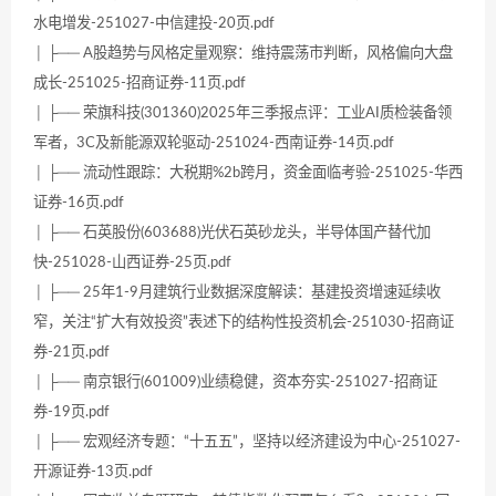
水电增发-251027-中信建投-20页.pdf
│ ├── A股趋势与风格定量观察：维持震荡市判断，风格偏向大盘
成长-251025-招商证券-11页.pdf
│ ├── 荣旗科技(301360)2025年三季报点评：工业AI质检装备领
军者，3C及新能源双轮驱动-251024-西南证券-14页.pdf
│ ├── 流动性跟踪：大税期%2b跨月，资金面临考验-251025-华西
证券-16页.pdf
│ ├── 石英股份(603688)光伏石英砂龙头，半导体国产替代加
快-251028-山西证券-25页.pdf
│ ├── 25年1-9月建筑行业数据深度解读：基建投资增速延续收
窄，关注“扩大有效投资”表述下的结构性投资机会-251030-招商证
券-21页.pdf
│ ├── 南京银行(601009)业绩稳健，资本夯实-251027-招商证
券-19页.pdf
│ ├── 宏观经济专题：“十五五”，坚持以经济建设为中心-251027-
开源证券-13页.pdf