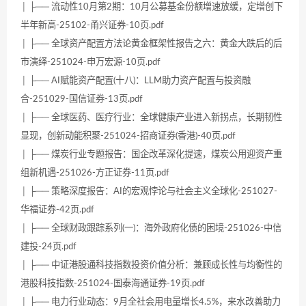
│ ├── 流动性10月第2期：10月公募基金份额增速放缓，定增创下
半年新高-25102-甬兴证券-10页.pdf
│ ├── 全球资产配置方法论黄金框架性报告之六：黄金大跌后的后
市演绎-251024-申万宏源-10页.pdf
│ ├── AI赋能资产配置(十八)：LLM助力资产配置与投资融
合-251029-国信证券-13页.pdf
│ ├── 全球医药、医疗行业：全球健康产业进入新拐点，长期韧性
显现，创新动能积聚-251024-招商证券(香港)-40页.pdf
│ ├── 煤炭行业专题报告：国企改革深化提速，煤炭公用迎资产重
组新机遇-251026-方正证券-11页.pdf
│ ├── 策略深度报告：AI的宏观悖论与社会主义全球化-251027-
华福证券-42页.pdf
│ ├── 全球财政跟踪系列(一)：海外政府化债的困境-251026-中信
建投-24页.pdf
│ ├── 中证港股通科技指数投资价值分析：兼顾成长性与均衡性的
港股科技指数-251024-国泰海通证券-19页.pdf
│ ├── 电力行业动态：9月全社会用电量增长4.5%，来水改善助力