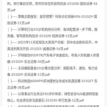
判，央行重启买债，债市仍存在阶段性机会-251030-国信证券-56
页.pdf
│ ├── 策略主题报告：是否预警？科技仓位突破40%-251029-国
投证券-11页.pdf
│ ├── 计算机行业25Q3机构持仓分析：板块配置进一步下降，服
务器、智驾获机构加仓-251028-招商证券-12页.pdf
│ ├── 2025年11月宏观及大类资产月报：四中全会胜利召开，中
美谈判再次开启-251025-诚通证券-16页.pdf
│ ├── 开特股份(920978)汽车电子快速成长，布局人形机器人传感
器-251029-东北证券-34页.pdf
│ ├── 主动偏股基金25Q3重仓股分析：超配电子、通信、电力设
备-251029-天风证券-15页.pdf
│ ├── 科达制造(600499)非洲建材业务成长机遇显著-251027-东
北证券-38页.pdf
│ ├── 公用事业行业央企ESG评价体系：绿色安全%2b能源转型是
核心，社会责任担当是基石-251030-申万宏源-12页.pdf