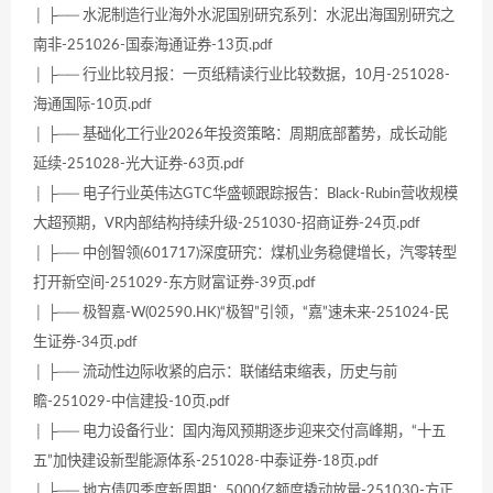
│ ├── 水泥制造行业海外水泥国别研究系列：水泥出海国别研究之
南非-251026-国泰海通证券-13页.pdf
│ ├── 行业比较月报：一页纸精读行业比较数据，10月-251028-
海通国际-10页.pdf
│ ├── 基础化工行业2026年投资策略：周期底部蓄势，成长动能
延续-251028-光大证券-63页.pdf
│ ├── 电子行业英伟达GTC华盛顿跟踪报告：Black-Rubin营收规模
大超预期，VR内部结构持续升级-251030-招商证券-24页.pdf
│ ├── 中创智领(601717)深度研究：煤机业务稳健增长，汽零转型
打开新空间-251029-东方财富证券-39页.pdf
│ ├── 极智嘉-W(02590.HK)“极智”引领，“嘉”速未来-251024-民
生证券-34页.pdf
│ ├── 流动性边际收紧的启示：联储结束缩表，历史与前
瞻-251029-中信建投-10页.pdf
│ ├── 电力设备行业：国内海风预期逐步迎来交付高峰期，“十五
五”加快建设新型能源体系-251028-中泰证券-18页.pdf
│ ├── 地方债四季度新周期：5000亿额度撬动放量-251030-方正