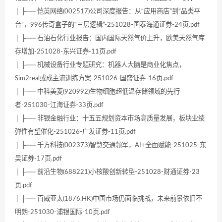
│ ├── 恺英网络(002517)公司深度报告：从“应用商店”到“品类平
台”，996传奇盒子的“三层逻辑”-251028-国泰海通证券-24页.pdf
│ ├── 石油石化行业报告：国内国际天然气价上升，欧美天然气库
存增加-251028-东兴证券-11页.pdf
│ ├── 机械设备行业专题研究：机器人大脑是商业化焦点，
Sim2real或成主流训练方案-251026-国盛证券-16页.pdf
│ ├── 中科美菱(920992)生物细胞超低温存储领域的先行
者-251030-江海证券-33页.pdf
│ ├── 非银金融行业：十五五规划资本市场高质量发展，板块业绩
弹性有望催化-251026-广发证券-11页.pdf
│ ├── 千方科技(002373)智慧交通领军，AI+全面赋能-251025-东
吴证券-17页.pdf
│ ├── 前沿生物(688221)小核酸创新转型-251028-财通证券-23
页.pdf
│ ├── 百威亚太(1876.HK)中国市场仍面临挑战，未来前景依旧不
明朗-251030-浦银国际-10页.pdf