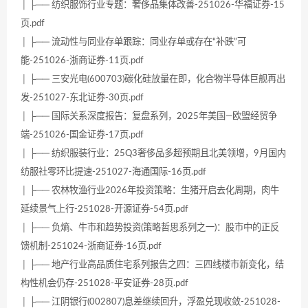
│ ├── 纺织服饰行业专题：奢侈品集体改善-251026-华福证券-15
页.pdf
│ ├── 流动性与同业存单跟踪：同业存单或存在“补跌”可
能-251026-浙商证券-11页.pdf
│ ├── 三安光电(600703)碳化硅放量在即，化合物半导体巨舰再出
发-251027-东北证券-30页.pdf
│ ├── 国际关系深度报告：复盘系列，2025年美国—欧盟经贸争
端-251026-国金证券-17页.pdf
│ ├── 纺织服装行业：25Q3奢侈品多超预期且北美领增，9月国内
纺服社零环比提速-251027-海通国际-16页.pdf
│ ├── 农林牧渔行业2026年投资策略：生猪开启去化周期，肉牛
延续景气上行-251028-开源证券-54页.pdf
│ ├── 负熵、牛市和趋势投资(策略哲思系列之一)：股市中的正反
馈机制-251024-浙商证券-16页.pdf
│ ├── 地产行业高品质住宅系列报告之四：三四线楼市新变化，结
构性机会仍存-251028-平安证券-28页.pdf
│ ├── 江阴银行(002807)息差继续回升，浮盈兑现收敛-251028-