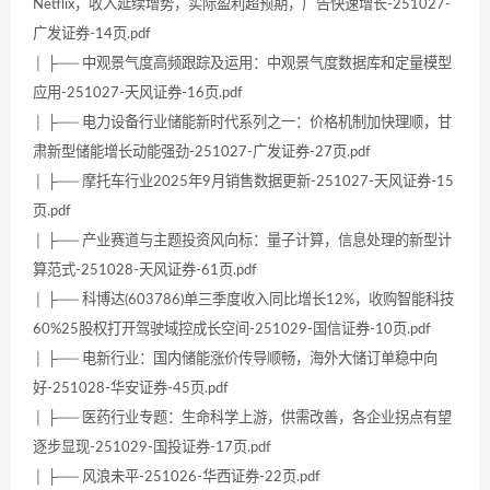
Netflix，收入延续增势，实际盈利超预期，广告快速增长-251027-
广发证券-14页.pdf
│ ├── 中观景气度高频跟踪及运用：中观景气度数据库和定量模型
应用-251027-天风证券-16页.pdf
│ ├── 电力设备行业储能新时代系列之一：价格机制加快理顺，甘
肃新型储能增长动能强劲-251027-广发证券-27页.pdf
│ ├── 摩托车行业2025年9月销售数据更新-251027-天风证券-15
页.pdf
│ ├── 产业赛道与主题投资风向标：量子计算，信息处理的新型计
算范式-251028-天风证券-61页.pdf
│ ├── 科博达(603786)单三季度收入同比增长12%，收购智能科技
60%25股权打开驾驶域控成长空间-251029-国信证券-10页.pdf
│ ├── 电新行业：国内储能涨价传导顺畅，海外大储订单稳中向
好-251028-华安证券-45页.pdf
│ ├── 医药行业专题：生命科学上游，供需改善，各企业拐点有望
逐步显现-251029-国投证券-17页.pdf
│ ├── 风浪未平-251026-华西证券-22页.pdf