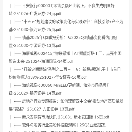
│ ├── 平安银行(000001)零售余额环比转正，不良生成明显好
转-251026-广发证券-24页.pdf
│ ├── “十五五”规划建议的政策变化与实践路径：科技引领+产业为
基-251030-银河证券-25页.pdf
│ ├── 债基2025年Q3季报分析：从2025Q3债基变化看信用配
置-251030-华源证券-13页.pdf
│ ├── 海康威视(002415)“物联感知十AI”赋能灯塔工厂，点亮中国
智造未来-251024-海通国际-14页.pdf
│ ├── “打新定期跟踪”系列之二百三十五：新股超颖电子上市首日
均价涨幅达339%-251027-华安证券-16页.pdf
│ ├── 海信视像(600060)MiniLED更新潮，海外市场品牌升
级-251029-银河证券-14页.pdf
│ ├── 房地产行业专题报告：如何理解四中全会“推动地产高质量发
展”表述？-251027-方正证券-13页.pdf
│ ├── 新永安期货市场快讯-251031-新永安国际-16页.pdf
│ ├── 软件与服务行业美股科技股观察｜25Q3业绩跟踪：