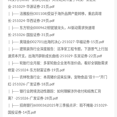
业-251029-华源证券-21页.pdf
│ ├── 洁雅股份(301108)受益于海外品牌产能转移，重启高增
长-251024-华西证券-29页.pdf
│ ├── 东方钽业(000962)钽铌铍龙头，AI驱动需求快速增
长-251026-国投证券-31页.pdf
│ ├── 奥瑞金(002701)出海的决心-251027-华福证券-15页.pdf
│ ├── 建筑装饰行业深度报告：洁净室工程专题，下游景气上行加
速资本开支，出海开辟新成长曲线-251029-东吴证券-22页.pdf
│ ├── 轮胎行业月报：多家轮胎企业发布涨价函，看好全钢胎需求
修复-251024-东方财富证券-19页.pdf
│ ├── 农林牧渔行业：本周猪价迎来反弹，宠物食品“双十一”开门
红-251026-广发证券-18页.pdf
│ ├── 银行业跨境流动性跟踪：如何理解涉外收付和结售汇背
离？-251026-广发证券-28页.pdf
│ ├── 招商银行(600036)2025年三季报点评：瑕不掩瑜-251029-
国投证券-14页.pdf