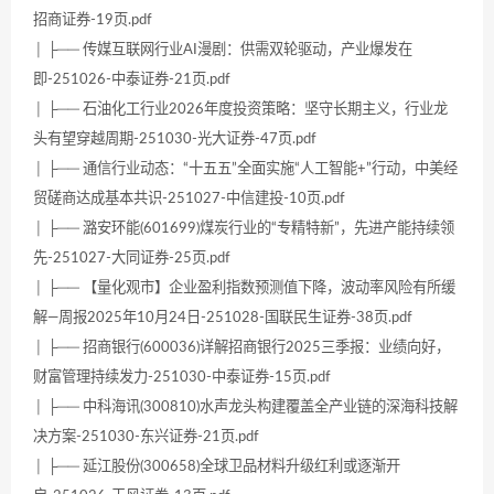
招商证券-19页.pdf
│ ├── 传媒互联网行业AI漫剧：供需双轮驱动，产业爆发在
即-251026-中泰证券-21页.pdf
│ ├── 石油化工行业2026年度投资策略：坚守长期主义，行业龙
头有望穿越周期-251030-光大证券-47页.pdf
│ ├── 通信行业动态：“十五五”全面实施“人工智能+”行动，中美经
贸磋商达成基本共识-251027-中信建投-10页.pdf
│ ├── 潞安环能(601699)煤炭行业的“专精特新”，先进产能持续领
先-251027-大同证券-25页.pdf
│ ├── 【量化观市】企业盈利指数预测值下降，波动率风险有所缓
解—周报2025年10月24日-251028-国联民生证券-38页.pdf
│ ├── 招商银行(600036)详解招商银行2025三季报：业绩向好，
财富管理持续发力-251030-中泰证券-15页.pdf
│ ├── 中科海讯(300810)水声龙头构建覆盖全产业链的深海科技解
决方案-251030-东兴证券-21页.pdf
│ ├── 延江股份(300658)全球卫品材料升级红利或逐渐开