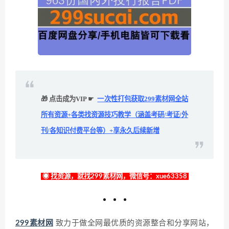
🎁 点击成为VIP ☛
一次性打包获取299素材网全站
所有资源+各类找资源技巧教学（涵盖考研/考证/外
刊/各知识付费平台等）+享永久后续新增
◉ 找资源，就找299素材网，微信号：xue63358
299素材网
致力于做全网最优质的资源整合和分享网站，