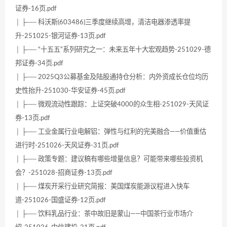
证券-16页.pdf
│ ├── 科沃斯(603486)三季度继续高增，清洁电器渗透率提
升-251025-银河证券-13页.pdf
│ ├── “十五五”系列研究之一：未来五年十大宏观趋势-251029-德
邦证券-34页.pdf
│ ├── 2025Q3公募基金及陆股通持仓分析：内外资成长仓位均历
史性抬升-251030-华安证券-45页.pdf
│ ├── 微观流动性跟踪：上证突破4000的众生相-251029-天风证
券-13页.pdf
│ ├── 工业金属行业电解铝：弹性与红利的完美融合——价值重估
进行时-251026-天风证券-31页.pdf
│ ├── 政策专题：建议稿有哪些增量信息？可能带来哪些投资机
会？-251028-招商证券-13页.pdf
│ ├── 煤炭开采行业研究简报：美国煤炭能源议程进入快车
道-251026-国盛证券-12页.pdf
│ ├── 饮料乳品行业：茶中故旧是蒙山——中国茶行业市场介