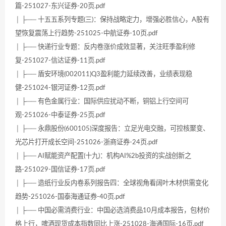
篇-251027-东兴证券-20页.pdf
│ ├── 十五五系列专题(三)：保持战略定力，增强必胜信心，A股有
望恢复震荡上行趋势-251025-中航证券-10页.pdf
│ ├── 快递行业专题：反内卷涨价成效显著，关注旺季盈利修
复-251027-信达证券-11页.pdf
│ ├── 盾安环境(002011)Q3盈利能力延续改善，业绩表现稳
健-251024-银河证券-12页.pdf
│ ├── 有色金属行业：国际供应扰动不断，铜铝上行空间可
观-251026-中泰证券-25页.pdf
│ ├── 永鼎股份(600105)深度报告：立足光电交融，可控核聚变、
光芯片打开成长空间-251026-浙商证券-24页.pdf
│ ├── AI赋能资产配置(十九)：机构AI%2b投资的实战创新之
路-251029-国信证券-17页.pdf
│ ├── 造纸行业反内卷系列报告四：全球视角看阔叶木材供需变化
趋势-251026-国泰海通证券-40页.pdf
│ ├── 中国必需消费行业：中国必选消费品10月成本报告，包材价
格上行，啤酒现货成本指数同比上涨-251028-海通国际-16页.pdf