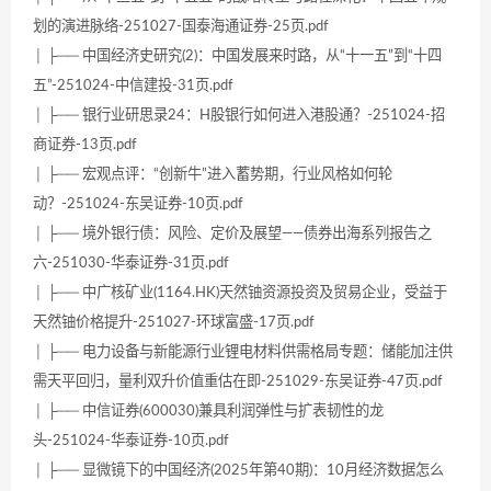
划的演进脉络-251027-国泰海通证券-25页.pdf
│ ├── 中国经济史研究(2)：中国发展来时路，从“十一五”到“十四
五”-251024-中信建投-31页.pdf
│ ├── 银行业研思录24：H股银行如何进入港股通？-251024-招
商证券-13页.pdf
│ ├── 宏观点评：“创新牛”进入蓄势期，行业风格如何轮
动？-251024-东吴证券-10页.pdf
│ ├── 境外银行债：风险、定价及展望——债券出海系列报告之
六-251030-华泰证券-31页.pdf
│ ├── 中广核矿业(1164.HK)天然铀资源投资及贸易企业，受益于
天然铀价格提升-251027-环球富盛-17页.pdf
│ ├── 电力设备与新能源行业锂电材料供需格局专题：储能加注供
需天平回归，量利双升价值重估在即-251029-东吴证券-47页.pdf
│ ├── 中信证券(600030)兼具利润弹性与扩表韧性的龙
头-251024-华泰证券-10页.pdf
│ ├── 显微镜下的中国经济(2025年第40期)：10月经济数据怎么