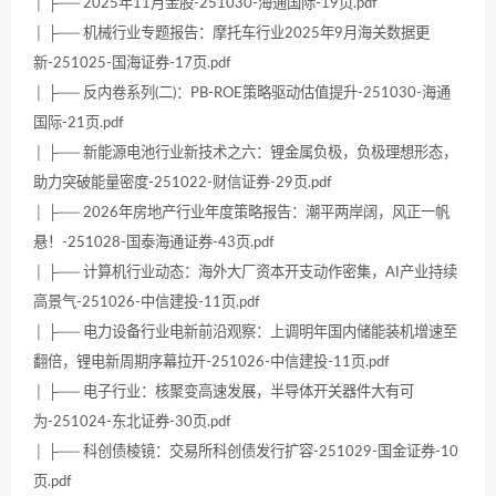
│ ├── 2025年11月金股-251030-海通国际-19页.pdf
│ ├── 机械行业专题报告：摩托车行业2025年9月海关数据更
新-251025-国海证券-17页.pdf
│ ├── 反内卷系列(二)：PB-ROE策略驱动估值提升-251030-海通
国际-21页.pdf
│ ├── 新能源电池行业新技术之六：锂金属负极，负极理想形态，
助力突破能量密度-251022-财信证券-29页.pdf
│ ├── 2026年房地产行业年度策略报告：潮平两岸阔，风正一帆
悬！-251028-国泰海通证券-43页.pdf
│ ├── 计算机行业动态：海外大厂资本开支动作密集，AI产业持续
高景气-251026-中信建投-11页.pdf
│ ├── 电力设备行业电新前沿观察：上调明年国内储能装机增速至
翻倍，锂电新周期序幕拉开-251026-中信建投-11页.pdf
│ ├── 电子行业：核聚变高速发展，半导体开关器件大有可
为-251024-东北证券-30页.pdf
│ ├── 科创债棱镜：交易所科创债发行扩容-251029-国金证券-10
页.pdf