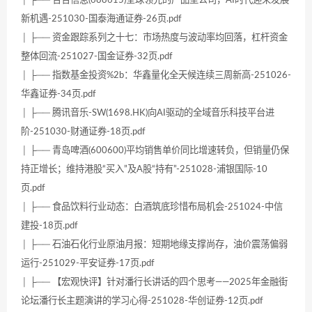
│ ├── 合合信息(688615)全球领先的产品型公司，AI时代迎来发展
新机遇-251030-国泰海通证券-26页.pdf
│ ├── 资金跟踪系列之十七：市场热度与波动率均回落，杠杆资金
整体回流-251027-国金证券-32页.pdf
│ ├── 指数基金投资%2b：华鑫量化全天候连续三周新高-251026-
华鑫证券-34页.pdf
│ ├── 腾讯音乐-SW(1698.HK)向AI驱动的全域音乐科技平台进
阶-251030-财通证券-18页.pdf
│ ├── 青岛啤酒(600600)平均销售单价同比增速转负，但销量仍保
持正增长；维持港股“买入”及A股“持有”-251028-浦银国际-10
页.pdf
│ ├── 食品饮料行业动态：白酒筑底珍惜布局机会-251024-中信
建投-18页.pdf
│ ├── 石油石化行业原油月报：短期地缘支撑尚存，油价震荡偏弱
运行-251029-平安证券-17页.pdf
│ ├── 【宏观快评】针对潘行长讲话的四个思考——2025年金融街
论坛潘行长主题演讲的学习心得-251028-华创证券-12页.pdf