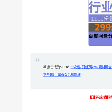
🎁 点击成为VIP ☛
一次性打包获取299素材网
平台等）+享永久后续新增
◉ 找资源，就找