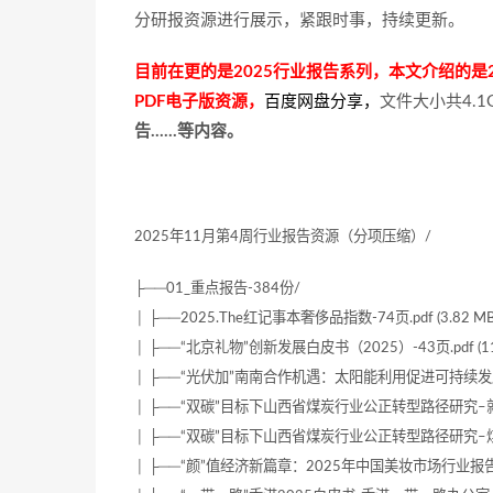
分研报资源进行展示，紧跟时事，持续更新。
目前在更的是2025行业报告系列，本文介绍的是2
PDF电子版资源，
百度网盘分享
，
文件大小共4.1
告……等内容。
2025年11月第4周行业报告资源（分项压缩）/
├──01_重点报告-384份/
│ ├──2025.The红记事本奢侈品指数-74页.pdf (3.82 MB
│ ├──“北京礼物”创新发展白皮书（2025）-43页.pdf (11.
│ ├──“光伏加”南南合作机遇：太阳能利用促进可持续发展（英）-
│ ├──“双碳”目标下山西省煤炭行业公正转型路径研究–就业专题(
│ ├──“双碳”目标下山西省煤炭行业公正转型路径研究–煤炭采选行
│ ├──“颜”值经济新篇章：2025年中国美妆市场行业报告-毕马威-