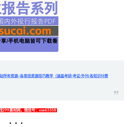
全站所有资源+各类找资源技巧教学（涵盖考研/考证/外刊/各知识付费
299素材网，微信号：xue63358