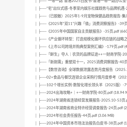
│ ├──“一带一路”香港2025白皮书-香港一带一路办公室-49页.
│ ├──“宅”出仪式感-冬季室内娱乐社媒趋势与品牌机遇-29页.p
│ ├──（已脱敏）2025年1-9月宠物保健品趋势报告-集瓜数据-4
│ ├──《2025年“双11”兴趣「值」消费洞察报告》-39页.pdf
│ ├──《2035年中国国家自主贡献报告》-35页.pdf (660.
│ ├──《产业循环转型：打造规模化循环供应链的战略之道》（英）
│ ├──《上市公司跨境并购典型案例汇编》-179页.pdf (48.
│ ├──「鲜生」夺人｜农货的品牌征途++一财商学院-20页.pdf
│ ├──「新刚需」重塑双十一，2025消费洞察报告-40页.pdf 
│ ├──【数世咨询】全球数据泄露态势月度报告（2025.10）-3
│ ├──02+食品与餐饮连锁企业采购行情月度参考（2025.11）-
│ ├──102个增长实例-数智化增长领头羊（2025版）-79页.p
│ ├──2024出海攻略+｜+一财商学院-80页.pdf (18.94 M
│ ├──2024年湖南省连锁经营发展报告-2025.10-53页.pdf 
│ ├──2024年湖南省商业特许经营调查报告-24页.pdf (2.2
│ ├──2024年社会责任报告-44页.pdf (3.06 MB)
│ ├──2024年中国资本市场法治报告白皮书-38页.pdf (14.