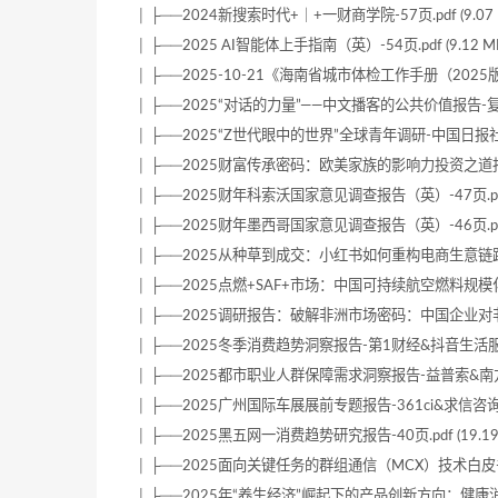
│ ├──2024新搜索时代+｜+一财商学院-57页.pdf (9.07 
│ ├──2025 AI智能体上手指南（英）-54页.pdf (9.12 M
│ ├──2025-10-21《海南省城市体检工作手册（2025版）》（
│ ├──2025“对话的力量”——中文播客的公共价值报告-复旦大学-2
│ ├──2025“Z世代眼中的世界”全球青年调研-中国日报社&西安交
│ ├──2025财富传承密码：欧美家族的影响力投资之道报告-43
│ ├──2025财年科索沃国家意见调查报告（英）-47页.pdf (
│ ├──2025财年墨西哥国家意见调查报告（英）-46页.pdf (
│ ├──2025从种草到成交：小红书如何重构电商生意链路-25页.
│ ├──2025点燃+SAF+市场：中国可持续航空燃料规模化发展
│ ├──2025调研报告：破解非洲市场密码：中国企业对非投资
│ ├──2025冬季消费趋势洞察报告-第1财经&抖音生活服务-202
│ ├──2025都市职业人群保障需求洞察报告-益普索&南方周末-2
│ ├──2025广州国际车展展前专题报告-361ci&求信咨询&吉图
│ ├──2025黑五网一消费趋势研究报告-40页.pdf (19.19
│ ├──2025面向关键任务的群组通信（MCX）技术白皮书-25页
│ ├──2025年“养生经济”崛起下的产品创新方向：健康消费升