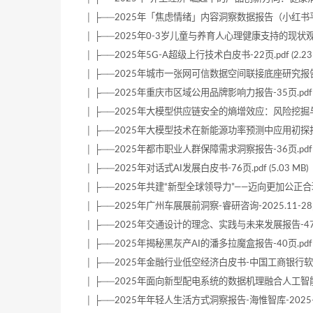
│ ├──2025年「焦虑情绪」内容洞察数据报告（小红书平台）-2
│ ├──2025年0-3岁儿童与养育人心理健康支持的现状观察于未
│ ├──2025年5G-A超级上行技术白皮书-22页.pdf (2.23 
│ ├──2025年城市一张网可信数据空间联接底座研究报告-70页.
│ ├──2025年重庆市区域公用品牌影响力报告-35页.pdf (7
│ ├──2025年大模型供应链安全的熵增效应：风险挖掘与熵减策
│ ├──2025年大模型技术在新能源功率预测中应用初探报告-23
│ ├──2025年都市职业人群保障需求洞察报告-36页.pdf (3
│ ├──2025年对话式AI发展白皮书-76页.pdf (5.03 MB)
│ ├──2025年共建“新型全球领导力”——迈向更加公正合理全球
│ ├──2025年广州车展展前洞察-睿研咨询-2025.11-28页.pd
│ ├──2025年交通设计的理念、实践与未来发展报告-47页.pd
│ ├──2025年揭秘黑灰产AI的潘多拉魔盒报告-40页.pdf (5
│ ├──2025年金融行业低空经济白皮书-中国工商银行软件开发中
│ ├──2025年面向新型配电系统的数据机理融合人工智能技术及
│ ├──2025年年轻人生活方式洞察报告-海惟智库-2025-30页.