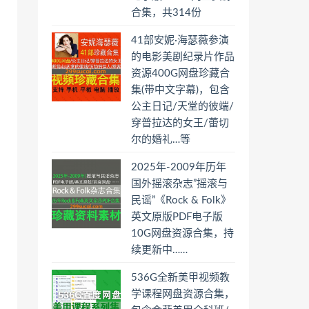
合集，共314份
41部安妮·海瑟薇参演
的电影美剧纪录片作品
资源400G网盘珍藏合
集(带中文字幕)，包含
公主日记/天堂的彼端/
穿普拉达的女王/蕾切
尔的婚礼…等
2025年-2009年历年
国外摇滚杂志”摇滚与
民谣”《Rock & Folk》
英文原版PDF电子版
10G网盘资源合集，持
续更新中……
536G全新美甲视频教
学课程网盘资源合集，