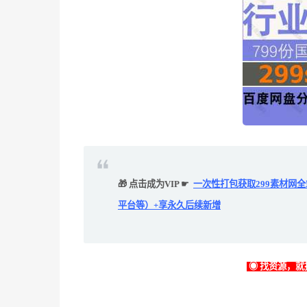
🎁 点击成为VIP ☛
一次性打包获取299素材网
平台等）+享永久后续新增
◉ 找资源，就找