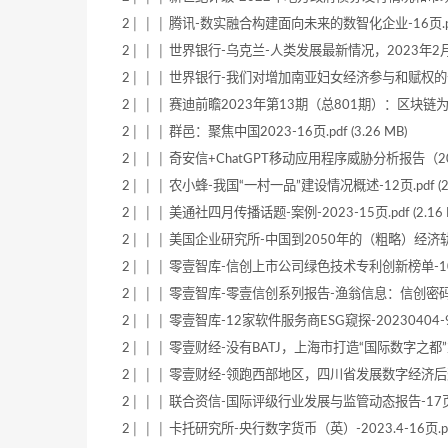
2│ │ │ 腾讯-数实融合构建面向未来的数智化企业-16页.pdf 
2│ │ │ 世界银行-乌克兰-人类发展最新情况，2023年2月（英）
2│ │ │ 世界银行-我们对增加南亚妇女经济参与和赋权的干预措
2│ │ │ 赛迪前瞻2023年第13期（总801期）：区块链为
2│ │ │ 群邑：聚焦中国2023-16页.pdf (3.26 MB)
2│ │ │ 奇安信+ChatGPT移动应用程序威胁分析报告（2023）
2│ │ │ 农小蜂-我国“一村一品”建设情况概述-12页.pdf (2.
2│ │ │ 美通社四月传播话题-案例-2023-15页.pdf (2.16 
2│ │ │ 美国企业研究所-中国到2050年的（粗略）经济轨迹（英）-
2│ │ │ 零壹智库-信创上市公司绿色技术专利创新榜单-10页.pd
2│ │ │ 零壹智库-零壹信创系列报告-渔翁信息：信创密码赛道
2│ │ │ 零壹智库-12家软件服务商ESG窥探-20230404-9页.p
2│ │ │ 零壹财经-没有BATJ，上海市打造“国际数字之都”靠什么
2│ │ │ 零壹财经-领跑西部地区，四川省发展数字经济后劲如何-20
2│ │ │ 联合资信-国际评级行业发展与监管动态报告-17页.pdf
2│ │ │ 卡托研究所-央行数字货币（英）-2023.4-16页.pdf 