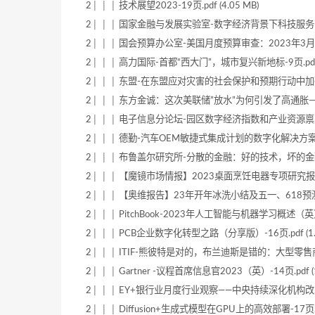
2│ │ │ 技术展望2023-19页.pdf (4.05 MB)
2│ │ │ 国家金融与发展实验室-数字经济背景下科技服务商对
2│ │ │ 国会预算办公室-美国月度预算审查：2023年3月（英）-
2│ │ │ 高力国际-首都“西大门”，城市复兴新地标-9页.pdf (
2│ │ │ 东盟-在东盟应对灾害的社会保护和预期行动中加强性别平
2│ │ │ 东方金诚：这次美联储”放水”为何引发了高通胀——20
2│ │ │ 电子信息分论坛-园区数字经济指数和产业资源禀赋模型研究
2│ │ │ 德勤-汽车OEM敏捷式集成计划的数字化解决方案简介-8页
2│ │ │ 布鲁盖尔研究所-分散的金融：好的技术，坏的金融（英）-2
2│ │ │ 【魔镜市场情报】2023桌面烹饪电器专项研究报告-15页
2│ │ │ 【奥维报告】23年开年冰洗小结及五一、618预测-8页.
2│ │ │ PitchBook-2023年人工智能与机器学习概述（英）-20
2│ │ │ PCB企业数字化转型之路（分享版）-16页.pdf (1.2
2│ │ │ ITIF-熊彼特是对的，布兰迪斯是错的：大型零售商有利于
2│ │ │ Gartner -议程首席信息官2023（英）-14页.pdf (1
2│ │ │ EY+银行业月度行业观察——中央持续深化机构改革，
2│ │ │ Diffusion+生成式模型在GPU上的高效部署-17页.pdf