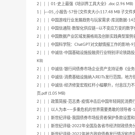
2│ │ │ 01-史上最强《培训界工具大全》.doc (2.96 MB)
1│ ├─05_小报告-57份 [文件夹大小:117.48 MB 子文件夹
2│ │ │ 中国游戏行业发展趋势与玩家需求-库润数据-14页.pdf
2│ │ │ 中国信通院-数智化供应链—以不变应万变的数字化新范式-
2│ │ │ 中国数据产业区域发展格局及创新实践典型案例名单_1680
2│ │ │ 中国科学院：ChatGPT对文献情报工作的影响-9页.pd
2│ │ │ 中诚信-中国基础设施投融资行业特别评论铁路投资
KB)
2│ │ │ 中诚信-银行间债券市场企业资产支持证券《业务规则
2│ │ │ 中诚信-消费基础设施纳入REITs发行范围，地方债城
2│ │ │ 中诚信-经济修复宏观杠杆小幅攀升，付息压力
页.pdf (1.05 MB)
2│ │ │ 政策简报-范志勇-疫情冲击后中国年轻网民消费行为变
2│ │ │ 以人为本——多重危机的世界需要勇敢的领导者-12页.p
2│ │ │ 新世纪评级-我国债券市场投资者保护条款设置和触发情况
2│ │ │ 新世纪评级-2022年全国及各省市经济财政债务分析-14
2│ │ │ 新世纪评级-2022年地方政府债券发行情况和市场表现分