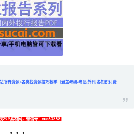
全站所有资源+各类找资源技巧教学（涵盖考研/考证/外刊/各知识付费
299素材网，微信号：xue63358