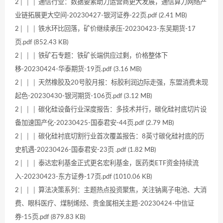
2│ │ │ 通信行业：数据要素助力运营商更大发展，通信算力网络产
业链拓展更大空间-20230427-银河证券-22页.pdf (2.41 MB)
2│ │ │ 铁水环比回落，矿价继续承压-20230423-东吴期货-17
页.pdf (852.43 KB)
2│ │ │ 铁矿石专题：铁矿长端供应过剩，价格整体下
移-20230424-华泰期货-19页.pdf (3.16 MB)
2│ │ │ 天然橡胶及20号胶月报：标胶利润边际走强，东盟消费未现
起色-20230430-银河期货-106页.pdf (3.12 MB)
2│ │ │ 碳化硅设备行业深度报告：多技术并行，碳化硅衬底切片设
备加速国产化-20230425-国泰君安-44页.pdf (2.79 MB)
2│ │ │ 碳化硅衬底切割行业首次覆盖报告：8英寸碳化硅衬底的历
史机遇-20230426-国泰君安-23页 .pdf (1.82 MB)
2│ │ │ 泰达宏利基金正式更名宏利基金，医药类ETF资金持续流
入-20230423-东方证券-17页.pdf (1010.06 KB)
2│ │ │ 算法决策系列：主题热点投资聚焦，关注钠离子电池、大消
费、眼科医疗、煤制烯烃、贵金属相关主题-20230424-中信证
券-15页.pdf (879.83 KB)