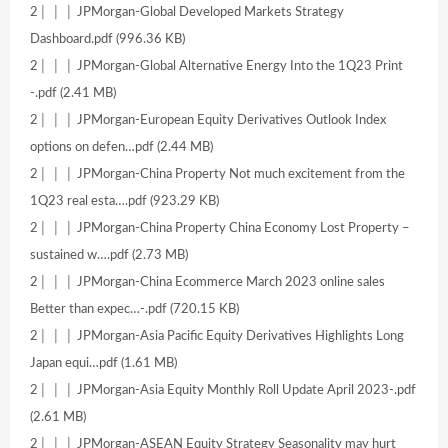
2│ │ │ JPMorgan-Global Developed Markets Strategy
Dashboard.pdf (996.36 KB)
2│ │ │ JPMorgan-Global Alternative Energy Into the 1Q23 Print
-.pdf (2.41 MB)
2│ │ │ JPMorgan-European Equity Derivatives Outlook Index
options on defen…pdf (2.44 MB)
2│ │ │ JPMorgan-China Property Not much excitement from the
1Q23 real esta….pdf (923.29 KB)
2│ │ │ JPMorgan-China Property China Economy Lost Property –
sustained w….pdf (2.73 MB)
2│ │ │ JPMorgan-China Ecommerce March 2023 online sales
Better than expec…-.pdf (720.15 KB)
2│ │ │ JPMorgan-Asia Pacific Equity Derivatives Highlights Long
Japan equi…pdf (1.61 MB)
2│ │ │ JPMorgan-Asia Equity Monthly Roll Update April 2023-.pdf
(2.61 MB)
2│ │ │ JPMorgan-ASEAN Equity Strategy Seasonality may hurt