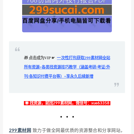
🎁 点击成为VIP ☛
一次性打包获取299素材网全站
所有资源+各类找资源技巧教学（涵盖考研/考证/外
刊/各知识付费平台等）+享永久后续新增
◉ 找资源，就找299素材网，微信号：xue63358
299素材网
致力于做全网最优质的资源整合和分享网站，