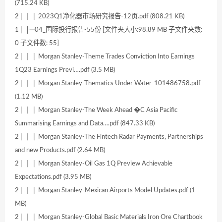
(715.24 KB)
2│ │ │ 2023Q1净化器市场研究报告-12页.pdf (808.21 KB)
1│ ├─04_国际投行报告-55份 [文件夹大小:98.89 MB 子文件夹数:
0 子文件数: 55]
2│ │ │ Morgan Stanley-Theme Trades Conviction Into Earnings
1Q23 Earnings Previ….pdf (3.5 MB)
2│ │ │ Morgan Stanley-Thematics Under Water-101486758.pdf
(1.12 MB)
2│ │ │ Morgan Stanley-The Week Ahead �C Asia Pacific
Summarising Earnings and Data….pdf (847.33 KB)
2│ │ │ Morgan Stanley-The Fintech Radar Payments, Partnerships
and new Products.pdf (2.64 MB)
2│ │ │ Morgan Stanley-Oil Gas 1Q Preview Achievable
Expectations.pdf (3.95 MB)
2│ │ │ Morgan Stanley-Mexican Airports Model Updates.pdf (1
MB)
2│ │ │ Morgan Stanley-Global Basic Materials Iron Ore Chartbook