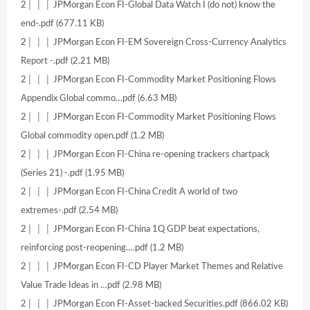
2│ │ │ JPMorgan Econ FI-Global Data Watch I (do not) know the
end-.pdf (677.11 KB)
2│ │ │ JPMorgan Econ FI-EM Sovereign Cross-Currency Analytics
Report -.pdf (2.21 MB)
2│ │ │ JPMorgan Econ FI-Commodity Market Positioning Flows
Appendix Global commo…pdf (6.63 MB)
2│ │ │ JPMorgan Econ FI-Commodity Market Positioning Flows
Global commodity open.pdf (1.2 MB)
2│ │ │ JPMorgan Econ FI-China re-opening trackers chartpack
(Series 21) -.pdf (1.95 MB)
2│ │ │ JPMorgan Econ FI-China Credit A world of two
extremes-.pdf (2.54 MB)
2│ │ │ JPMorgan Econ FI-China 1Q GDP beat expectations,
reinforcing post-reopening….pdf (1.2 MB)
2│ │ │ JPMorgan Econ FI-CD Player Market Themes and Relative
Value Trade Ideas in …pdf (2.98 MB)
2│ │ │ JPMorgan Econ FI-Asset-backed Securities.pdf (866.02 KB)