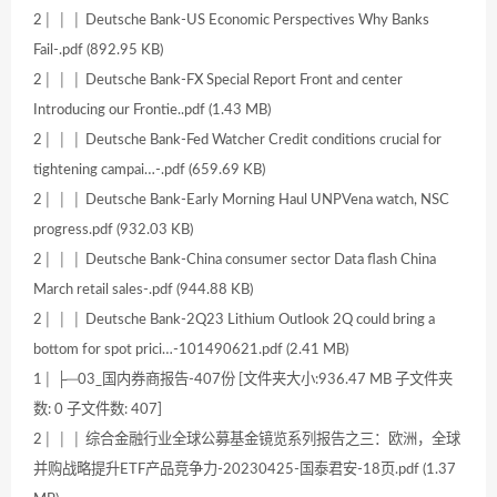
2│ │ │ Deutsche Bank-US Economic Perspectives Why Banks
Fail-.pdf (892.95 KB)
2│ │ │ Deutsche Bank-FX Special Report Front and center
Introducing our Frontie..pdf (1.43 MB)
2│ │ │ Deutsche Bank-Fed Watcher Credit conditions crucial for
tightening campai…-.pdf (659.69 KB)
2│ │ │ Deutsche Bank-Early Morning Haul UNPVena watch, NSC
progress.pdf (932.03 KB)
2│ │ │ Deutsche Bank-China consumer sector Data flash China
March retail sales-.pdf (944.88 KB)
2│ │ │ Deutsche Bank-2Q23 Lithium Outlook 2Q could bring a
bottom for spot prici…-101490621.pdf (2.41 MB)
1│ ├─03_国内券商报告-407份 [文件夹大小:936.47 MB 子文件夹
数: 0 子文件数: 407]
2│ │ │ 综合金融行业全球公募基金镜览系列报告之三：欧洲，全球
并购战略提升ETF产品竞争力-20230425-国泰君安-18页.pdf (1.37