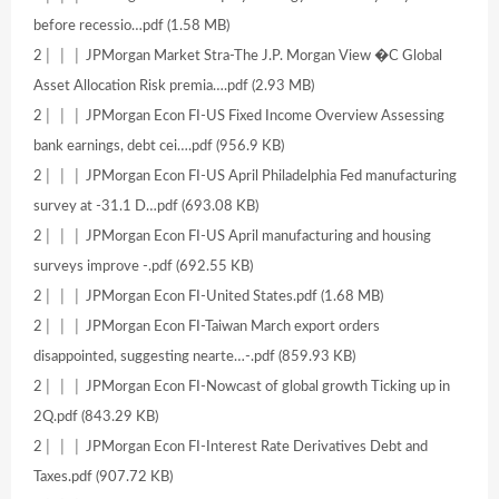
before recessio…pdf (1.58 MB)
2│ │ │ JPMorgan Market Stra-The J.P. Morgan View �C Global
Asset Allocation Risk premia….pdf (2.93 MB)
2│ │ │ JPMorgan Econ FI-US Fixed Income Overview Assessing
bank earnings, debt cei….pdf (956.9 KB)
2│ │ │ JPMorgan Econ FI-US April Philadelphia Fed manufacturing
survey at -31.1 D…pdf (693.08 KB)
2│ │ │ JPMorgan Econ FI-US April manufacturing and housing
surveys improve -.pdf (692.55 KB)
2│ │ │ JPMorgan Econ FI-United States.pdf (1.68 MB)
2│ │ │ JPMorgan Econ FI-Taiwan March export orders
disappointed, suggesting nearte…-.pdf (859.93 KB)
2│ │ │ JPMorgan Econ FI-Nowcast of global growth Ticking up in
2Q.pdf (843.29 KB)
2│ │ │ JPMorgan Econ FI-Interest Rate Derivatives Debt and
Taxes.pdf (907.72 KB)