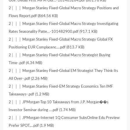
Gov. Uedas First MPM Our…-101485264.pdf (801.76 KB)
2│ │ │ Morgan Stanley Fixed-Global Macro Strategy Positions and
Flows Report.pdf (864.56 KB)
2│ │ │ Morgan Stanley Fixed-Global Macro Strategy Investigating
Rates Seasonality Patte…-101482900.pdf (917.1 KB)
2│ │ │ Morgan Stanley Fixed-Global Macro Strategy Global FX
Positioning EUR Complacenc….pdf (813.7 KB)
2│ │ │ Morgan Stanley Fixed-Global Macro Strategist Buying
Time-.pdf (4.34 MB)
2│ │ │ Morgan Stanley Fixed-Global EM Strategist They Think Its
All Over-.pdf (2.26 MB)
2│ │ │ Morgan Stanley Fixed-EM Strategy Economics Ten IMF
Takeaways-.pdf (1.2 MB)
2│ │ │ JPMorgan-Top 10 Takeaways from J.P. Morgan��s
Investor Seminar during ….pdf (1.74 MB)
2│ │ │ JPMorgan-Internet 1Q Consumer SubsOnline Edu Preview
Prefer SPOT,…pdf (1.9 MB)