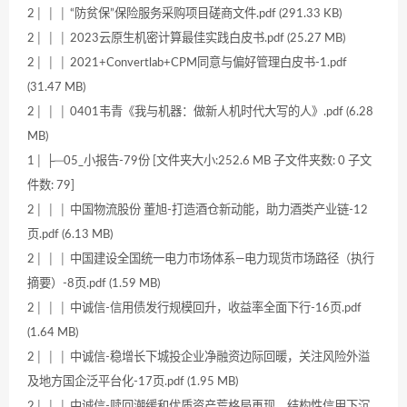
2│ │ │ “防贫保”保险服务采购项目磋商文件.pdf (291.33 KB)
2│ │ │ 2023云原生机密计算最佳实践白皮书.pdf (25.27 MB)
2│ │ │ 2021+Convertlab+CPM同意与偏好管理白皮书-1.pdf
(31.47 MB)
2│ │ │ 0401韦青《我与机器：做新人机时代大写的人》.pdf (6.28
MB)
1│ ├─05_小报告-79份 [文件夹大小:252.6 MB 子文件夹数: 0 子文
件数: 79]
2│ │ │ 中国物流股份 董旭-打造酒仓新动能，助力酒类产业链-12
页.pdf (6.13 MB)
2│ │ │ 中国建设全国统一电力市场体系—电力现货市场路径（执行
摘要）-8页.pdf (1.59 MB)
2│ │ │ 中诚信-信用债发行规模回升，收益率全面下行-16页.pdf
(1.64 MB)
2│ │ │ 中诚信-稳增长下城投企业净融资边际回暖，关注风险外溢
及地方国企泛平台化-17页.pdf (1.95 MB)
2│ │ │ 中诚信-赎回潮缓和优质资产荒格局再现，结构性信用下沉