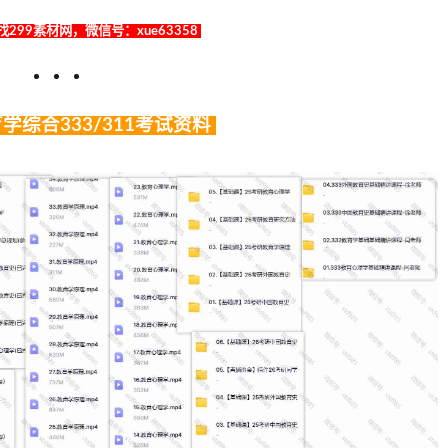
299素材网，微信号：xue63358
育学综合333/311考试资料