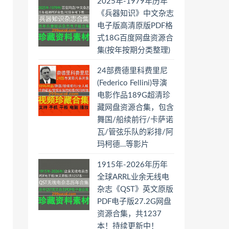
2025年-1979年历年
《兵器知识》中文杂志
电子版高清原版PDF格
式18G百度网盘资源合
集(按年按期分类整理)
24部费德里科费里尼
(Federico Fellini)导演
电影作品189G超清珍
藏网盘资源合集，包含
舞国/船续前行/卡萨诺
瓦/管弦乐队的彩排/阿
玛柯德…等影片
1915年-2026年历年
全球ARRL业余无线电
杂志《QST》英文原版
PDF电子版27.2G网盘
资源合集，共1237
本！持续更新中！