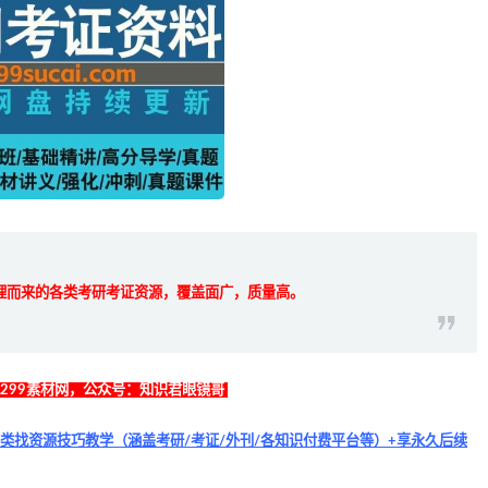
理而来的各类考研考证资源，覆盖面广，质量高。
找299素材网，公众号：知识君眼镜哥
类找资源技巧教学（涵盖考研/考证/外刊/各知识付费平台等）+享永久后续