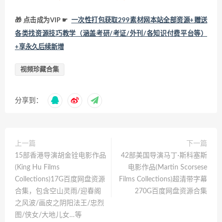
🎁 点击成为VIP ☛
一次性打包获取299素材网本站全部资源+赠送
各类找资源技巧教学（涵盖考研/考证/外刊/各知识付费平台等）
+享永久后续新增
视频珍藏合集
分享到：
上一篇
下一篇
15部香港导演胡金铨电影作品
42部美国导演马丁·斯科塞斯
(King Hu Films
电影作品(Martin Scorsese
Collections)17G百度网盘资源
Films Collections)超清带字幕
合集，包含空山灵雨/迎春阁
270G百度网盘资源合集
之风波/画皮之阴阳法王/忠烈
图/侠女/大地儿女…等