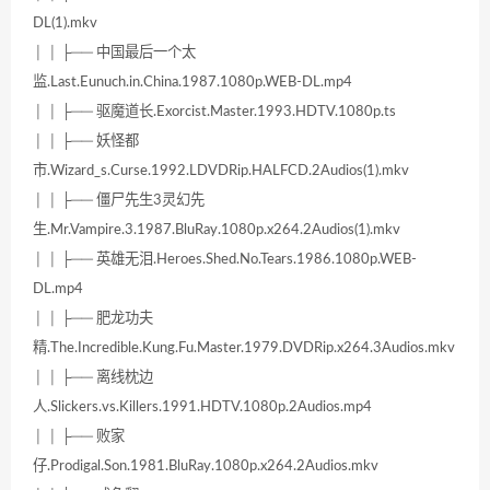
DL(1).mkv
│ │ ├── 中国最后一个太
监.Last.Eunuch.in.China.1987.1080p.WEB-DL.mp4
│ │ ├── 驱魔道长.Exorcist.Master.1993.HDTV.1080p.ts
│ │ ├── 妖怪都
市.Wizard_s.Curse.1992.LDVDRip.HALFCD.2Audios(1).mkv
│ │ ├── 僵尸先生3灵幻先
生.Mr.Vampire.3.1987.BluRay.1080p.x264.2Audios(1).mkv
│ │ ├── 英雄无泪.Heroes.Shed.No.Tears.1986.1080p.WEB-
DL.mp4
│ │ ├── 肥龙功夫
精.The.Incredible.Kung.Fu.Master.1979.DVDRip.x264.3Audios.mkv
│ │ ├── 离线枕边
人.Slickers.vs.Killers.1991.HDTV.1080p.2Audios.mp4
│ │ ├── 败家
仔.Prodigal.Son.1981.BluRay.1080p.x264.2Audios.mkv