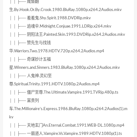
│ │ ├── 咸鱼翻
生.By.Hook.Or.By.Crook.1980.BluRay.1080p.x264.2Audios.mkv
│ │ ├── 羞羞鬼.Shy.Spirit.1988.DVDRip.mkv
│ │ ├── 追魂伞.Midnight.Conjuae.1991.LDRip.x264.mkv
│ │ ├── 阴阳法王.Painted.Skin.1993.DVDRip.x264.2Audios.mkv
│ │ ├── 赞先生与找钱
华.Warriors.Two.1978.HDTV.720p.x264.2Audios.mp4
│ │ ├── 奇谋妙计五福
星.Winners.and.Sinners.1983.BluRay.1080p.x264.2Audios.mkv
│ │ ├── 人鬼神.灵幻至
尊.Spiritual.Trinity.1991.HDTV.1080p.2Audios.mp4
│ │ ├── 僵尸至尊.The.Ultimate.Vampire.1991.TVRip.480p.ts
│ │ ├── 富贵列
车.The.Millionaire’s.Express.1986.BluRay.1080p.x264.2Audios(1).m
kv
│ │ ├── 天地玄门An.Eternal.Combat.1991.WEB-DL.1080p.mp4
│ │ ├── 一眉道人.Vampire.Vs.Vampire.1989.HDTV.1080p(1).ts