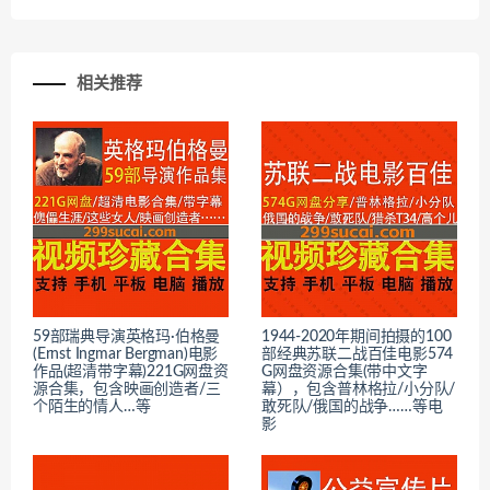
相关推荐
59部瑞典导演英格玛·伯格曼
1944-2020年期间拍摄的100
(Ernst Ingmar Bergman)电影
部经典苏联二战百佳电影574
作品(超清带字幕)221G网盘资
G网盘资源合集(带中文字
源合集，包含映画创造者/三
幕），包含普林格拉/小分队/
个陌生的情人…等
敢死队/俄国的战争……等电
影