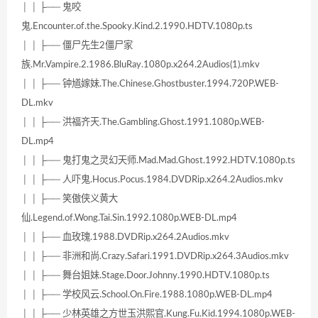
│ │ ├── 鬼咬
鬼.Encounter.of.the.Spooky.Kind.2.1990.HDTV.1080p.ts
│ │ ├── 僵尸先生2僵尸家
族.Mr.Vampire.2.1986.BluRay.1080p.x264.2Audios(1).mkv
│ │ ├── 钟馗嫁妹.The.Chinese.Ghostbuster.1994.720P.WEB-
DL.mkv
│ │ ├── 洪福齐天.The.Gambling.Ghost.1991.1080p.WEB-
DL.mp4
│ │ ├── 鬼打鬼之灵幻天师.Mad.Mad.Ghost.1992.HDTV.1080p.ts
│ │ ├── 人吓鬼.Hocus.Pocus.1984.DVDRip.x264.2Audios.mkv
│ │ ├── 笑傲侠义黄大
仙.Legend.of.Wong.Tai.Sin.1992.1080p.WEB-DL.mp4
│ │ ├── 血玫瑰.1988.DVDRip.x264.2Audios.mkv
│ │ ├── 非洲和尚.Crazy.Safari.1991.DVDRip.x264.3Audios.mkv
│ │ ├── 舞台姐妹.Stage.Door.Johnny.1990.HDTV.1080p.ts
│ │ ├── 学校风云.School.On.Fire.1988.1080p.WEB-DL.mp4
│ │ ├── 少林英雄之方世玉洪熙官.Kung.Fu.Kid.1994.1080p.WEB-