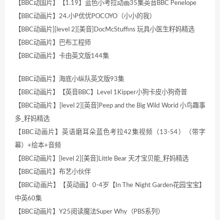
【BBC动国片】【1.19】蓝色小考拉动画35集英音BBC Penelope
【BBC动画片】24.小P优优POCOYO（小小的我）
【BBC动画片][level 2][美音]DocMcStuffins 玩具小医生籽妈精选
【BBC动画片】巴布工程师
【BBC动画片】卡由英文版144集
【BBC动画片】海底小纵队英文版93集
【BBC动画片】【英音BBC】Level 1Kipper小狗卡皮小狗奇普
【BBC动画片】[level 2][英音]Peep and the Big Wild Worid 小鸟趣事
多_籽妈精选
【BBC动画片】英语磨耳朵蓝色考拉42集视频（13-54）（带字
幕）+绘本+音频
【BBC动画片】[level 2][美音]Little Bear 天才宝贝能_籽妈精选
【BBC动画片】布艺小伙伴
【BBC动画片】【英动画】0-4岁【In The Night Garden花园宝宝】
中英60集
【BBC动画片】Y25阅读魔法Super Why（PBS系列）