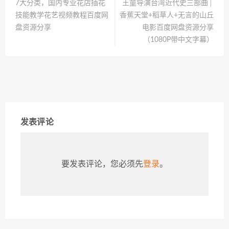
7大分类，国内专业花店插花
王童导演台湾近代史三部曲│
技能教学花艺视频教程百度网
香蕉天堂+稻草人+无言的山丘
盘资源分享
电影百度网盘资源分享
（1080P带中文字幕）
发表评论
要发表评论，您必须先
登录
。