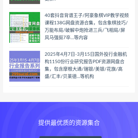
40套抖音背谱王子/阿豪象棋VIP教学视频
课程138G网盘资源合集，包含象棋技巧/
万能布局/破解中炮抢进三兵/飞相局/屏
风马强挺7卒…等内容
2025年4月7日-3月15日国外投行金融机
构1150份行业研究报告PDF资源网盘合
集，包含摩根大通/瑞银/美银/花旗/高
盛/汇丰/贝莱德…等机构
提供最优质的资源集合