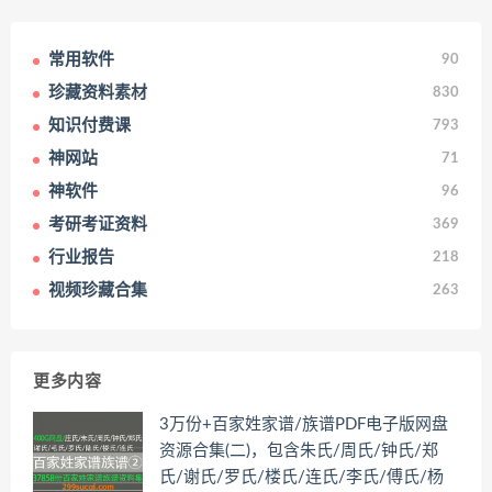
常用软件
90
珍藏资料素材
830
知识付费课
793
神网站
71
神软件
96
考研考证资料
369
行业报告
218
视频珍藏合集
263
更多内容
3万份+百家姓家谱/族谱PDF电子版网盘
资源合集(二)，包含朱氏/周氏/钟氏/郑
氏/谢氏/罗氏/楼氏/连氏/李氏/傅氏/杨