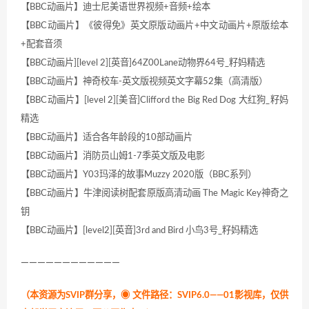
【BBC动画片】迪士尼美语世界视频+音频+绘本
【BBC动画片】《彼得免》英文原版动画片+中文动画片+原版绘本
+配套音须
【BBC动画片][level 2][英音]64Z00Lane动物界64号_籽妈精选
【BBC动画片】神奇校车-英文版视频英文字幕52集（高清版）
【BBC动画片】[level 2][美音]Clifford the Big Red Dog 大红狗_籽妈
精选
【BBC动画片】适合各年龄段的10部动画片
【BBC动画片】消防员山姆1-7季英文版及电影
【BBC动画片】Y03玛泽的故事Muzzy 2020版（BBC系列）
【BBC动画片】牛津阅读树配套原版高清动画 The Magic Key神奇之
钥
【BBC动画片】[level2][英音]3rd and Bird 小鸟3号_籽妈精选
————————————
（本资源为SVIP群分享，
◉ 文件路径：SVIP6.0——01影视库，仅供