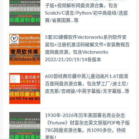
子版+视频解析网盘资源合集，包含
Scratch/C语言/Python/初中高级组/选拔
赛/省赛国赛…等
5套3D建模软件Vectorworks系列软件安
装包+注册机激活码破解文件+安装教程百
度网盘资源，包含Vectorworks
2022/21/20/19/14各版本
600部经典珍藏中英儿童动画片1.6T超清
百度网盘资源合集，包含梦工厂/迪士尼/
皮克斯/宫崎骏/中英字幕版/无字幕版…等
1930年-2026年历年美国著名商业杂志
《Fortune》财富杂志英文原版PDF电子版
78G网盘资源合集，共1090多份，持续
更新！