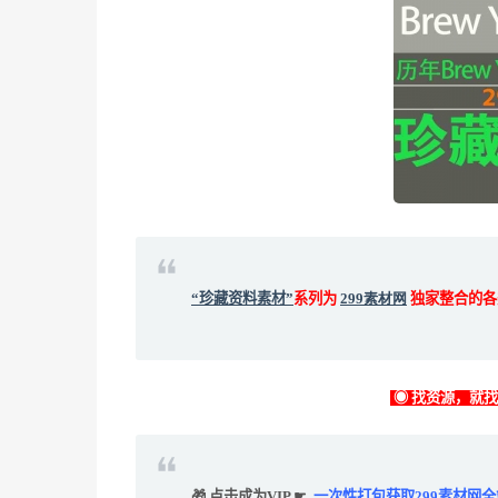
“珍藏资料素材”
系列为
299素材网
独家整合的各
◉ 找资源，就
🎁 点击成为VIP ☛
一次性打包获取299素材网