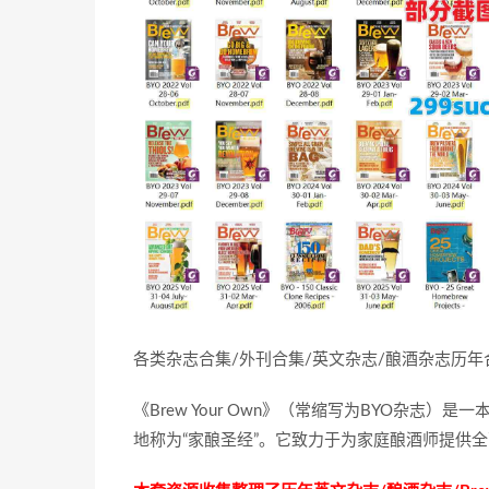
各类杂志合集/外刊合集/英文杂志/酿酒杂志历
《Brew Your Own》（常缩写为BYO杂
地称为“家酿圣经”。它致力于为家庭酿酒师提供