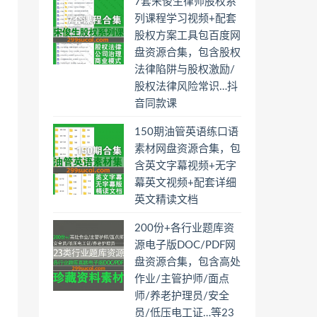
7套宋俊生律师股权系
列课程学习视频+配套
股权方案工具包百度网
盘资源合集，包含股权
法律陷阱与股权激励/
股权法律风险常识…抖
音同款课
150期油管英语练口语
素材网盘资源合集，包
含英文字幕视频+无字
幕英文视频+配套详细
英文精读文档
200份+各行业题库资
源电子版DOC/PDF网
盘资源合集，包含高处
作业/主管护师/面点
师/养老护理员/安全
员/低压电工证…等23