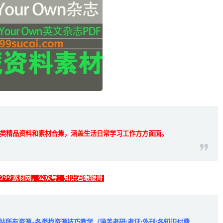
类精品资料和素材合集，涵盖生活日常学习工作方方面面。
找299素材网，公众号：知识君眼镜哥
全站所有资源+各类找资源技巧教学（涵盖考研/考证/外刊/各知识付费