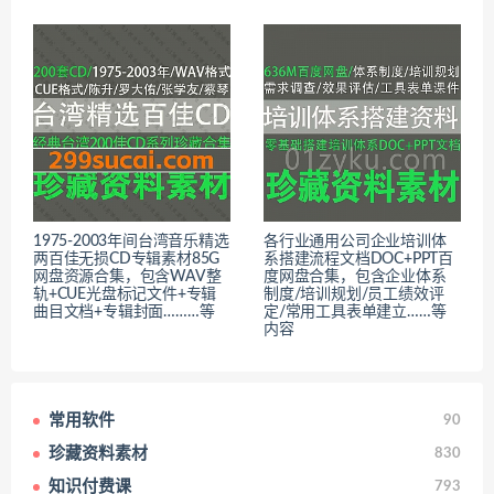
1975-2003年间台湾音乐精选
各行业通用公司企业培训体
两百佳无损CD专辑素材85G
系搭建流程文档DOC+PPT百
网盘资源合集，包含WAV整
度网盘合集，包含企业体系
轨+CUE光盘标记文件+专辑
制度/培训规划/员工绩效评
曲目文档+专辑封面………等
定/常用工具表单建立……等
内容
常用软件
90
珍藏资料素材
830
知识付费课
793