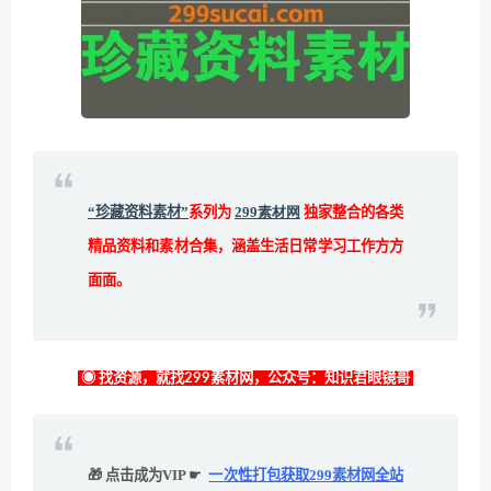
“珍藏资料素材”
系列为
299素材网
独家整合的各类
精品资料和素材合集，涵盖生活日常学习工作方方
面面。
◉ 找资源，就找299素材网，公众号：知识君眼镜哥
🎁 点击成为VIP ☛
一次性打包获取299素材网全站