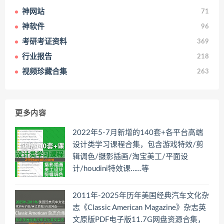
神网站
71
神软件
96
考研考证资料
369
行业报告
218
视频珍藏合集
263
更多内容
2022年5-7月新增的140套+各平台高端
设计类学习课程合集，包含游戏特效/剪
辑调色/摄影插画/淘宝美工/平面设
计/houdini特效课……等
2011年-2025年历年美国经典汽车文化杂
志《Classic American Magazine》杂志英
文原版PDF电子版11.7G网盘资源合集，