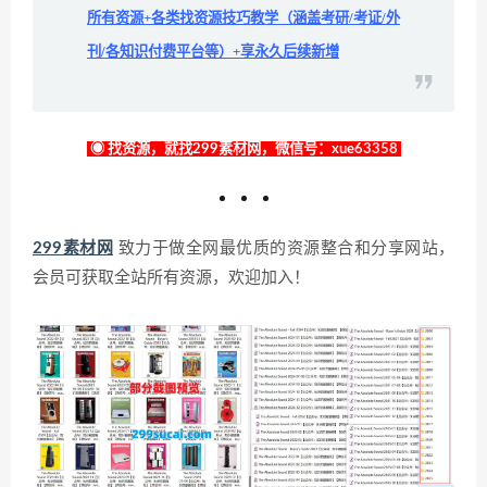
所有资源+各类找资源技巧教学（涵盖考研/考证/外
刊/各知识付费平台等）+享永久后续新增
◉ 找资源，就找299素材网，微信号：xue63358
299素材网
致力于做全网最优质的资源整合和分享网站，
会员可获取全站所有资源，欢迎加入！