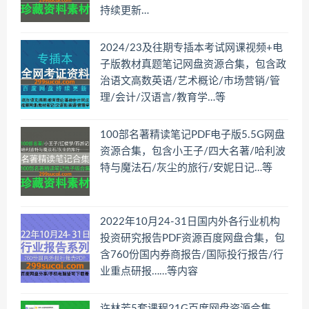
持续更新…
2024/23及往期专插本考试网课视频+电
子版教材真题笔记网盘资源合集，包含政
治语文高数英语/艺术概论/市场营销/管
理/会计/汉语言/教育学…等
100部名著精读笔记PDF电子版5.5G网盘
资源合集，包含小王子/四大名著/哈利波
特与魔法石/灰尘的旅行/安妮日记…等
2022年10月24-31日国内外各行业机构
投资研究报告PDF资源百度网盘合集，包
含760份国内券商报告/国际投行报告/行
业重点研报……等内容
许林芳5套课程21G百度网盘资源合集，