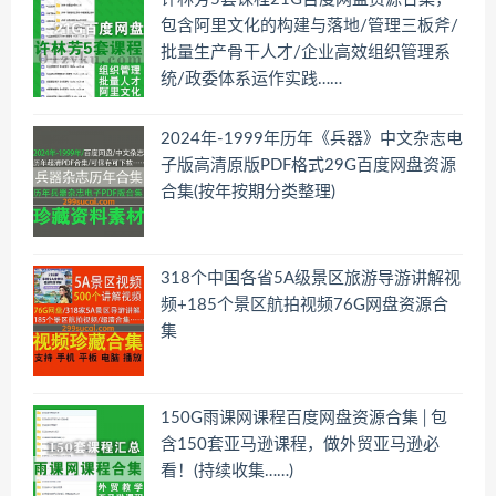
包含阿里文化的构建与落地/管理三板斧/
批量生产骨干人才/企业高效组织管理系
统/政委体系运作实践……
2024年-1999年历年《兵器》中文杂志电
子版高清原版PDF格式29G百度网盘资源
合集(按年按期分类整理)
318个中国各省5A级景区旅游导游讲解视
频+185个景区航拍视频76G网盘资源合
集
150G雨课网课程百度网盘资源合集│包
含150套亚马逊课程，做外贸亚马逊必
看！(持续收集……)