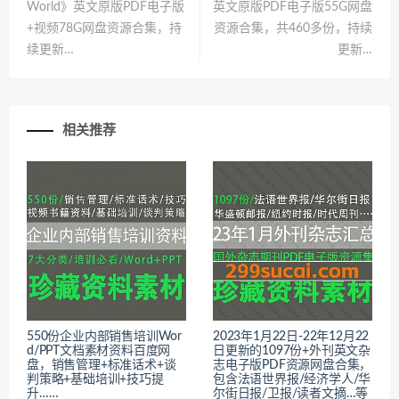
World》英文原版PDF电子版
英文原版PDF电子版55G网盘
+视频78G网盘资源合集，持
资源合集，共460多份，持续
续更新…
更新…
相关推荐
550份企业内部销售培训Wor
2023年1月22日-22年12月22
d/PPT文档素材资料百度网
日更新的1097份+外刊英文杂
盘，销售管理+标准话术+谈
志电子版PDF资源网盘合集，
判策略+基础培训+技巧提
包含法语世界报/经济学人/华
升……
尔街日报/卫报/读者文摘…等