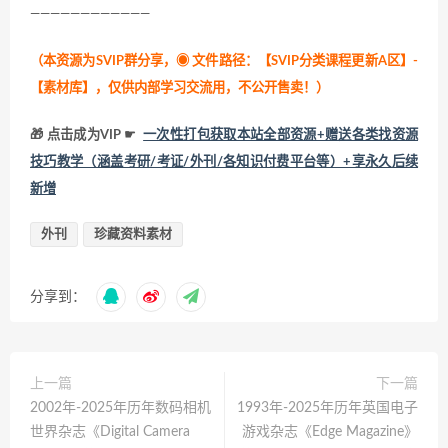
————————————
（本资源为SVIP群分享，
◉ 文件路径：【SVIP分类课程更新A区】-
【素材库】，仅供内部学习交流用，不公开售卖！
）
🎁 点击成为VIP ☛
一次性打包获取本站全部资源+赠送各类找资源
技巧教学（涵盖考研/考证/外刊/各知识付费平台等）+享永久后续
新增
外刊
珍藏资料素材
分享到：
上一篇
下一篇
2002年-2025年历年数码相机
1993年-2025年历年英国电子
世界杂志《Digital Camera
游戏杂志《Edge Magazine》