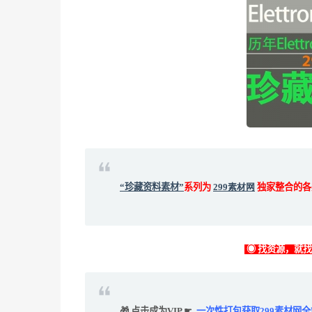
“珍藏资料素材”
系列为
299素材网
独家整合的各
◉ 找资源，就
🎁 点击成为VIP ☛
一次性打包获取299素材网