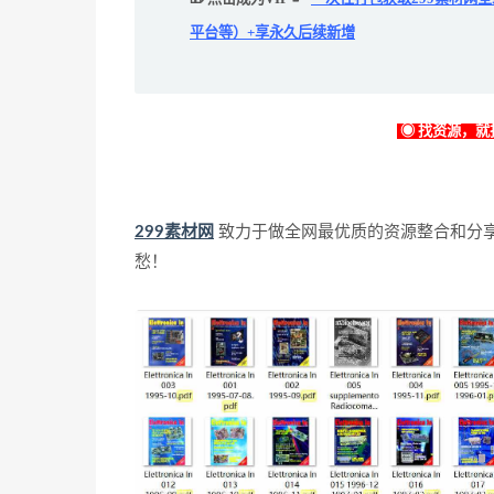
平台等）+享永久后续新增
◉ 找资源，就找
299素材网
致力于做全网最优质的资源整合和分
愁！