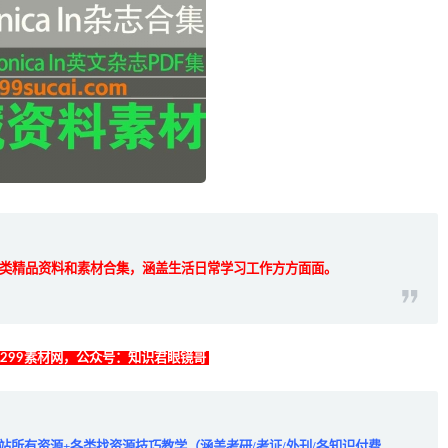
类精品资料和素材合集，涵盖生活日常学习工作方方面面。
找299素材网，公众号：知识君眼镜哥
全站所有资源+各类找资源技巧教学（涵盖考研/考证/外刊/各知识付费