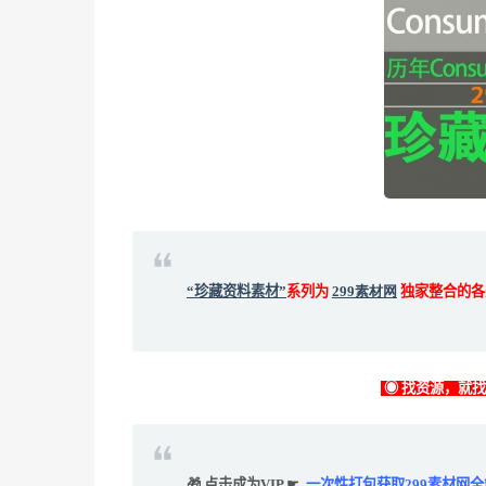
“珍藏资料素材”
系列为
299素材网
独家整合的各
◉ 找资源，就
🎁 点击成为VIP ☛
一次性打包获取299素材网