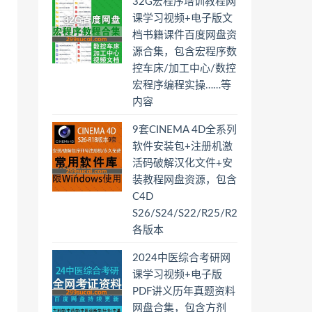
32G宏程序培训教程网
课学习视频+电子版文
档书籍课件百度网盘资
源合集，包含宏程序数
控车床/加工中心/数控
宏程序编程实操……等
内容
9套CINEMA 4D全系列
软件安装包+注册机激
活码破解汉化文件+安
装教程网盘资源，包含
C4D
S26/S24/S22/R25/R23/R21/R20/R1
各版本
2024中医综合考研网
课学习视频+电子版
PDF讲义历年真题资料
网盘合集，包含方剂