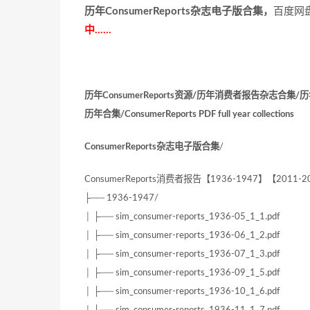
历年ConsumerReports杂志电子版合集，
百度网
中……
历年ConsumerReports资源/历年消费者报告杂志合集/
历年合集/ConsumerReports PDF full year collections
ConsumerReports杂志电子版合集
/
ConsumerReports消费者报告【1936-1947】【2011-2
├── 1936-1947/
│ ├── sim_consumer-reports_1936-05_1_1.pdf
│ ├── sim_consumer-reports_1936-06_1_2.pdf
│ ├── sim_consumer-reports_1936-07_1_3.pdf
│ ├── sim_consumer-reports_1936-09_1_5.pdf
│ ├── sim_consumer-reports_1936-10_1_6.pdf
│ ├── sim_consumer-reports_1936-11_1_7.pdf