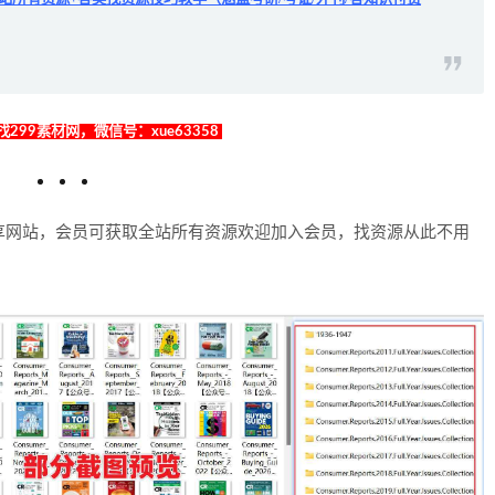
299素材网，微信号：xue63358
享网站，会员可获取全站所有资源欢迎加入会员，找资源从此不用