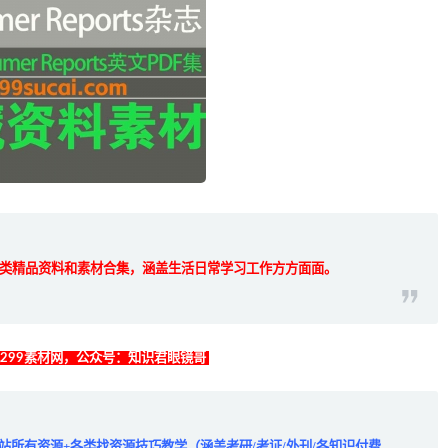
类精品资料和素材合集，涵盖生活日常学习工作方方面面。
找299素材网，公众号：知识君眼镜哥
全站所有资源+各类找资源技巧教学（涵盖考研/考证/外刊/各知识付费