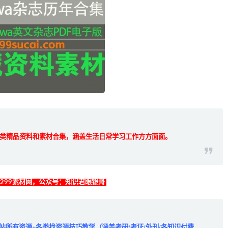
类精品资料和素材合集，涵盖生活日常学习工作方方面面。
找299素材网，公众号：知识君眼镜哥
全站所有资源+各类找资源技巧教学（涵盖考研/考证/外刊/各知识付费