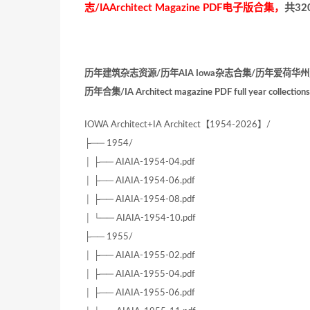
志/IAArchitect Magazine PDF电子版合集，
共32
历年建筑杂志资源/历年AIA Iowa杂志合集/历年爱荷华州建筑
历年合集/IA Architect magazine PDF full year collections
IOWA Architect+IA Architect【1954-2026】/
├── 1954/
│ ├── AIAIA-1954-04.pdf
│ ├── AIAIA-1954-06.pdf
│ ├── AIAIA-1954-08.pdf
│ └── AIAIA-1954-10.pdf
├── 1955/
│ ├── AIAIA-1955-02.pdf
│ ├── AIAIA-1955-04.pdf
│ ├── AIAIA-1955-06.pdf