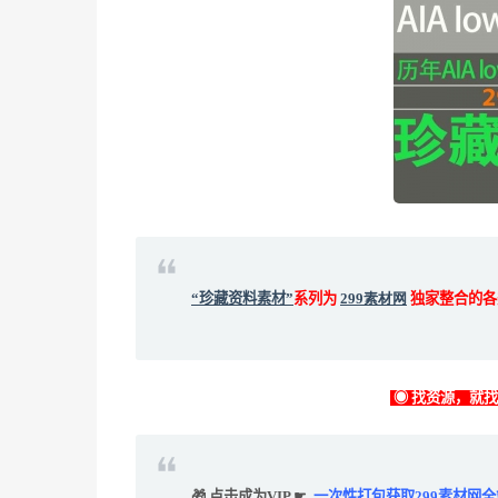
“珍藏资料素材”
系列为
299素材网
独家整合的各
◉ 找资源，就
🎁 点击成为VIP ☛
一次性打包获取299素材网