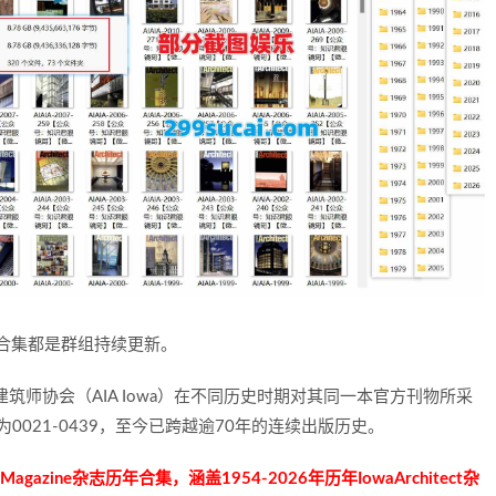
年合集都是群组持续更新。
t》是爱荷华州建筑师协会（AIA Iowa）在不同历史时期对其同一本官方刊物所采
为0021-0439，至今已跨越逾70年的连续出版历史。
azine杂志历年合集，涵盖1954-2026年历年IowaArchitect杂