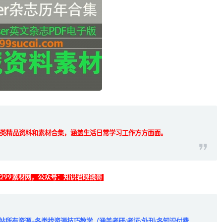
类精品资料和素材合集，涵盖生活日常学习工作方方面面。
找299素材网，公众号：知识君眼镜哥
全站所有资源+各类找资源技巧教学（涵盖考研/考证/外刊/各知识付费