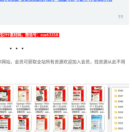
299素材网，微信号：xue63358
享网站，会员可获取全站所有资源欢迎加入会员，找资源从此不用