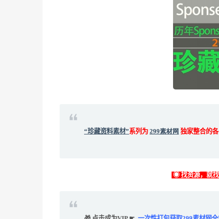
“珍藏资料素材”
系列为
299素材网
独家整合的各
◉ 找资源，就
🎁 点击成为VIP ☛
一次性打包获取299素材网