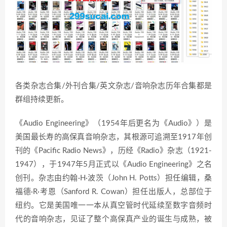
各类杂志合集/外刊合集/英文杂志/音响杂志历年合集都是
群组持续更新。
《Audio Engineering》（1954年后更名为《Audio》）是
美国最长寿的高保真音响杂志，其根源可追溯至1917年创
刊的《Pacific Radio News》，历经《Radio》杂志（1921-
1947），于1947年5月正式以《Audio Engineering》之名
创刊。杂志由约翰·H·波茨（John H. Potts）担任编辑，桑
福德·R·考恩（Sanford R. Cowan）担任出版人，总部位于
纽约。它是美国唯一一本从真空管时代延续至数字音频时
代的音响杂志，见证了整个高保真产业的诞生与成熟，被