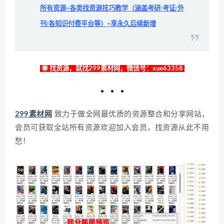
所有资源+各类找资源技巧教学（涵盖考研/考证/外
刊/各知识付费平台等）+享永久后续新增
◉ 找资源，就找299素材网，微信号：xue63358
299素材网
致力于做全网最优质的资源整合和分享网站，
会员可获取全站所有资源欢迎加入会员，找资源从此不用
愁！