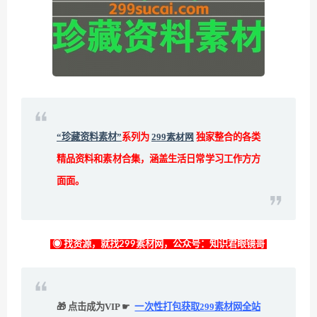
“珍藏资料素材”
系列为
299素材网
独家整合的各类
精品资料和素材合集，涵盖生活日常学习工作方方
面面。
◉ 找资源，就找299素材网，公众号：知识君眼镜哥
🎁 点击成为VIP ☛
一次性打包获取299素材网全站