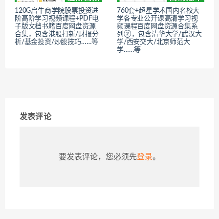
120G启牛商学院股票投资进
760套+超星学术国内名校大
阶高阶学习视频课程+PDF电
学各专业公开课高清学习视
子版文档书籍百度网盘资源
频课程百度网盘资源合集系
合集，包含港股打新/财报分
列②，包含清华大学/武汉大
析/基金投资/炒股技巧……等
学/西安交大/北京师范大
学……等
发表评论
要发表评论，您必须先
登录
。