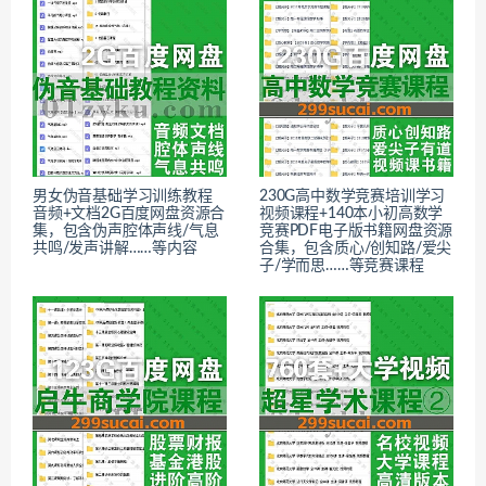
男女伪音基础学习训练教程
230G高中数学竞赛培训学习
音频+文档2G百度网盘资源合
视频课程+140本小初高数学
集，包含伪声腔体声线/气息
竞赛PDF电子版书籍网盘资源
共鸣/发声讲解……等内容
合集，包含质心/创知路/爱尖
子/学而思……等竞赛课程