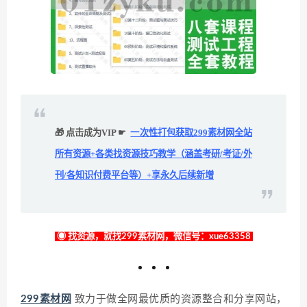
🎁 点击成为VIP ☛
一次性打包获取299素材网全站
所有资源+各类找资源技巧教学（涵盖考研/考证/外
刊/各知识付费平台等）+享永久后续新增
◉ 找资源，就找299素材网，微信号：xue63358
299素材网
致力于做全网最优质的资源整合和分享网站，