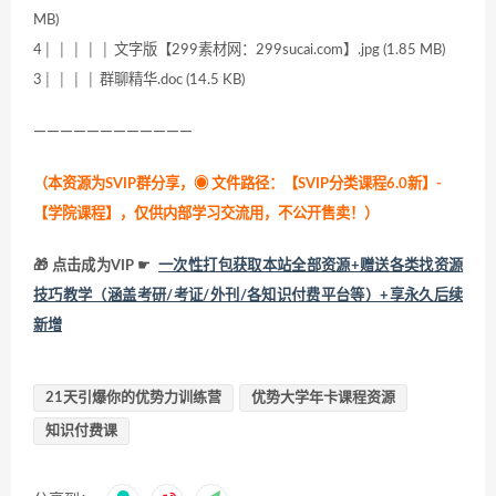
MB)
4│ │ │ │ │ 文字版【299素材网：299sucai.com】.jpg (1.85 MB)
3│ │ │ │ 群聊精华.doc (14.5 KB)
————————————
（本资源为SVIP群分享，
◉ 文件路径：【SVIP分类课程6.0新】-
【学院课程】，仅供内部学习交流用，不公开售卖！
）
🎁 点击成为VIP ☛
一次性打包获取本站全部资源+赠送各类找资源
技巧教学（涵盖考研/考证/外刊/各知识付费平台等）+享永久后续
新增
21天引爆你的优势力训练营
优势大学年卡课程资源
知识付费课