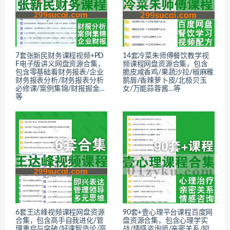
7套张新民财务课程视频+PD
14套冷菜朱师傅餐饮教学视
F电子版讲义网盘资源合集，
频课程网盘资源合集，包含
包含零基础看财务报表/企业
脆皮咸香鸡/果蔬沙拉/椒麻雁
财务报表分析/财务报表分析
鹅唇/香辣萝卜皮/北极贝玉
必修课/案例集锦/财报掘金…
女/万能蒜蓉酱…等
等
6套王达峰视频课程网盘资源
90套+壹心理平台课程百度网
合集，包含高手自我进化/管
盘资源合集，包含心理学实
理重启与突破/好课智造论/高
战/情感咨询师/亲密关系/抑