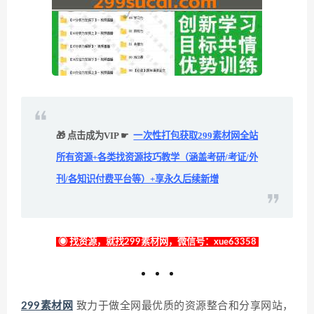
🎁 点击成为VIP ☛
一次性打包获取299素材网全站
所有资源+各类找资源技巧教学（涵盖考研/考证/外
刊/各知识付费平台等）+享永久后续新增
◉ 找资源，就找299素材网，微信号：xue63358
299素材网
致力于做全网最优质的资源整合和分享网站，