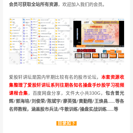
会员可获取全站所有资源
，欢迎加入我们的会员。
爱股轩讲坛是国内早期比较有名的股市论坛，
本套资源收
集整理了爱股轩讲坛系列往期各知名操盘手炒股学习视频
课程合集
，百度网盘分享，文件大小共330G，
包含曾光
辉/郭海培/刘俊荣/陈斌宇/廖英强/黄勤翔/王焕昌……等各
名师教程，涵盖股市兵法/牛散训练/操盘实战训练……等
目录如下