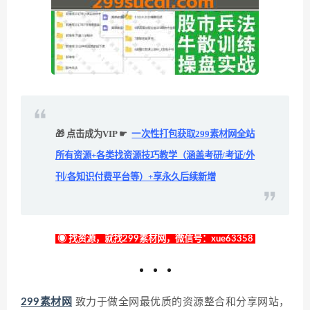
🎁 点击成为VIP ☛
一次性打包获取299素材网全站
所有资源+各类找资源技巧教学（涵盖考研/考证/外
刊/各知识付费平台等）+享永久后续新增
◉ 找资源，就找299素材网，微信号：xue63358
299素材网
致力于做全网最优质的资源整合和分享网站，