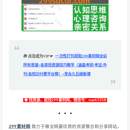
🎁 点击成为VIP ☛
一次性打包获取299素材网全站
所有资源+各类找资源技巧教学（涵盖考研/考证/外
刊/各知识付费平台等）+享永久后续新增
◉ 找资源，就找299素材网，微信号：xue63358
299素材网
致力于做全网最优质的资源整合和分享网站，