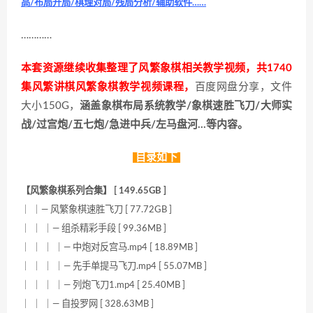
高/布局开局/棋理对局/残局分析/辅助软件……
…………
本套资源继续收集整理了风繁象棋相关教学视频，共1740
集风繁讲棋风繁象棋教学视频课程，
百度网盘分享，文件
大小150G，
涵盖象棋布局系统教学/象棋速胜飞刀/大师实
战/过宫炮/五七炮/急进中兵/左马盘河…等内容。
目录如下
【风繁象棋系列合集】 [ 149.65GB ]
｜ ｜— 风繁象棋速胜飞刀 [ 77.72GB ]
｜ ｜ ｜— 组杀精彩手段 [ 99.36MB ]
｜ ｜ ｜ ｜— 中炮对反宫马.mp4 [ 18.89MB ]
｜ ｜ ｜ ｜— 先手单提马飞刀.mp4 [ 55.07MB ]
｜ ｜ ｜ ｜— 列炮飞刀1.mp4 [ 25.40MB ]
｜ ｜ ｜— 自投罗网 [ 328.63MB ]