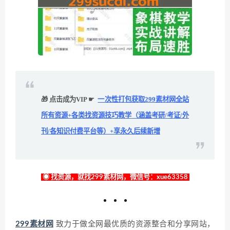
🎁 点击成为VIP ☛
一次性打包获取299素材网全站
所有资源+各类找资源技巧教学（涵盖考研/考证/外
刊/各知识付费平台等）+享永久后续新增
◉ 找资源，就找299素材网，微信号：xue63358
299素材网
致力于做全网最优质的资源整合和分享网站，