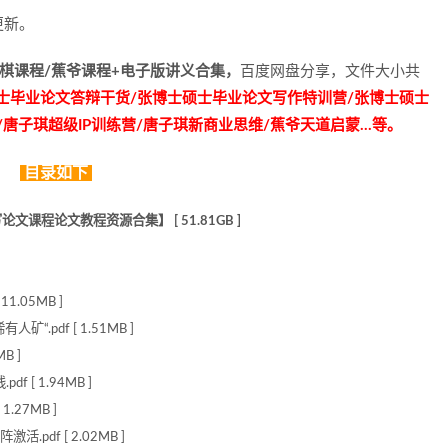
更新。
棋课程/蕉爷课程+电子版讲义合集，
百度网盘分享，文件大小共
士毕业论文答辩干货/张博士硕士毕业论文写作特训营/张博士硕士
唐子琪超级IP训练营/唐子琪新商业思维/蕉爷天道启蒙…等。
目录如下
程论文教程资源合集】 [ 51.81GB ]
.05MB ]
.pdf [ 1.51MB ]
B ]
 [ 1.94MB ]
.27MB ]
pdf [ 2.02MB ]