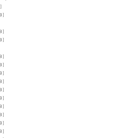
]
 ]
 ]
 ]
 ]
 ]
 ]
 ]
 ]
 ]
 ]
 ]
 ]
 ]