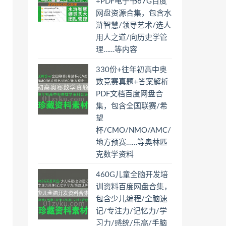
+PDF电子书67G百度
网盘资源合集，包含水
浒智慧/领导艺术/选人
用人之道/向历史学管
理……等内容
330份+往年初高中奥
数竞赛真题+答案解析
PDF文档百度网盘合
集，包含全国联赛/希
望
杯/CMO/NMO/AMC/
地方预赛……等奥林匹
克数学资料
460G儿童全脑开发培
训资料百度网盘合集，
包含少儿编程/全脑速
记/专注力/记忆力/学
习力/感统/乐高/手脑