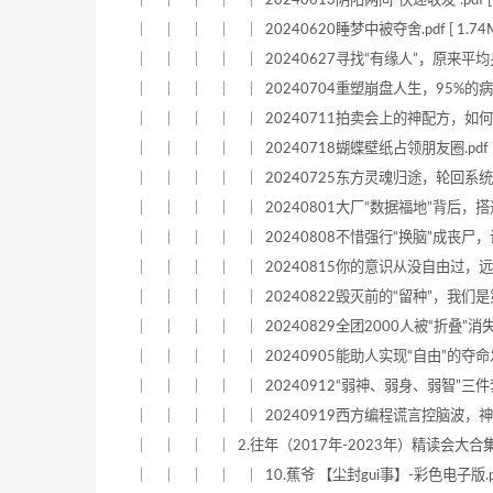
｜ ｜ ｜ ｜ ｜ 20240613阴阳两间“快递收发”.pdf [ 1
｜ ｜ ｜ ｜ ｜ 20240620睡梦中被夺舍.pdf [ 1.74M
｜ ｜ ｜ ｜ ｜ 20240627寻找“有缘人”，原来平均身高3米
｜ ｜ ｜ ｜ ｜ 20240704重塑崩盘人生，95%的病都是由“
｜ ｜ ｜ ｜ ｜ 20240711拍卖会上的神配方，如何激活“第
｜ ｜ ｜ ｜ ｜ 20240718蝴蝶壁纸占领朋友圈.pdf [ 1
｜ ｜ ｜ ｜ ｜ 20240725东方灵魂归途，轮回系统新机制怎
｜ ｜ ｜ ｜ ｜ 20240801大厂“数据福地”背后，搭通天地
｜ ｜ ｜ ｜ ｜ 20240808不惜强行“换脑”成丧尸，谁将世
｜ ｜ ｜ ｜ ｜ 20240815你的意识从没自由过，远古病毒入
｜ ｜ ｜ ｜ ｜ 20240822毁灭前的“留种”，我们是第几代“建
｜ ｜ ｜ ｜ ｜ 20240829全团2000人被“折叠”消失，有
｜ ｜ ｜ ｜ ｜ 20240905能助人实现“自由”的夺命发明，
｜ ｜ ｜ ｜ ｜ 20240912“弱神、弱身、弱智”三件套改造
｜ ｜ ｜ ｜ ｜ 20240919西方编程谎言控脑波，神族亡灵
｜ ｜ ｜ ｜ 2.往年（2017年-2023年）精读会大合集 VI
｜ ｜ ｜ ｜ ｜ 10.蕉爷 【尘封gui事】-彩色电子版.pdf [