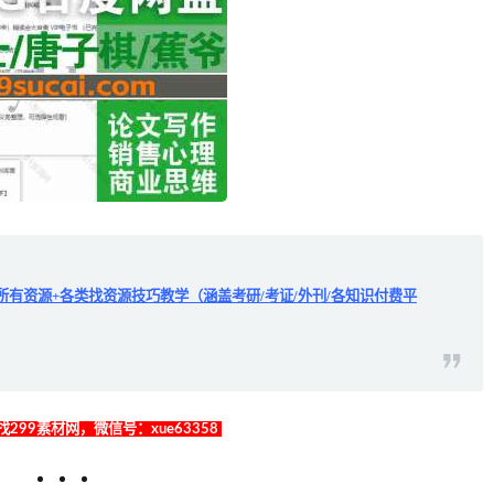
所有资源+各类找资源技巧教学（涵盖考研/考证/外刊/各知识付费平
299素材网，微信号：xue63358