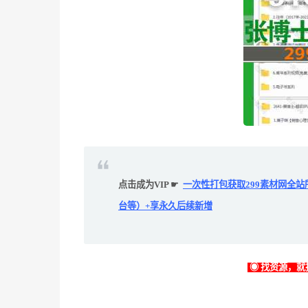
点击成为VIP ☛
一次性打包获取299素材网全站
台等）+享永久后续新增
◉ 找资源，就找