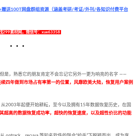
赠送100T网盘群组资源（涵盖考研/考证/外刊/各知识付费平台
299素材网，微信号：xue63358
，但是，熟悉它的朋友肯定不会忘记它另外一更为响亮的名字 ——
连续四年做到市场占有率第一的位置，风靡欧美大陆，恢复用户案例
very 产品，从2003年起便开始耕耘，至今以及拥有15年数据恢复历史，在国
verit 凭借其超高的数据恢复成功率，超快的恢复速度，以及超性价比的功能
从 ontrack、recuva 等知名软件的联合“绞杀”下脱颖而出，成为享