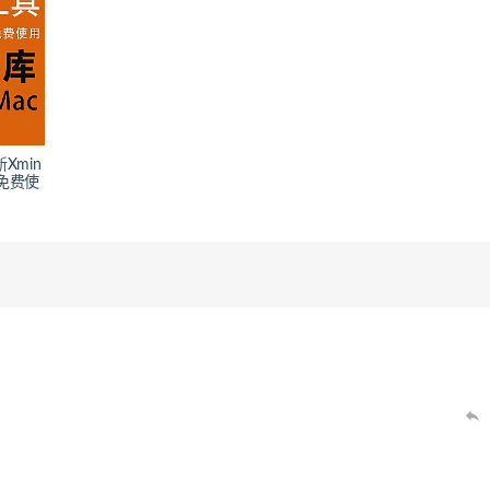
Xmin
免费使
）