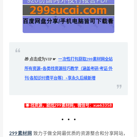
🎁 点击成为VIP ☛
一次性打包获取299素材网全站
所有资源+各类找资源技巧教学（涵盖考研/考证/外
刊/各知识付费平台等）+享永久后续新增
◉ 找资源，就找299素材网，微信号：xue63358
299素材网
致力于做全网最优质的资源整合和分享网站，