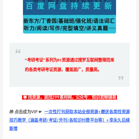
“考研考证”系列为
01
资源通过搜罗互联网整理而来
的各类考研考证资源，覆盖面广，质量高。
◉ 找资源，就找299素材网，公众号：知识君眼镜哥
🎁 点击成为VIP ☛
一次性打包获取本站全部资源+赠送各类找资源
技巧教学（涵盖考研/考证/外刊/各知识付费平台等）+享永久后续
新增