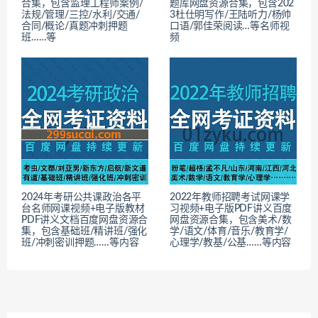
合集，包含监理工程师案例/
题库网盘资源合集，包含202
法规/管理/三控/水利/交通/
3杜仕明写作/王陆听力/杨帅
合同/概论/真题冲刺押题
口语/郭佳荣阅读…等名师视
班……等
频
2024年考研公共课政治各平
2022年教师招聘考试网课学
台名师网课视频+电子版教材
习视频+电子版PDF讲义百度
PDF讲义文档百度网盘资源合
网盘资源合集，包含美术/数
集，包含基础班/精讲班/强化
学/语文/体育/音乐/教育学/
班/冲刺密训押题……等内容
心理学/教基/公基……等内容