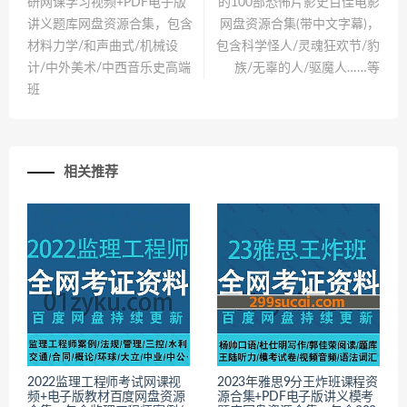
研网课学习视频+PDF电子版
的100部恐怖片影史百佳电影
讲义题库网盘资源合集，包含
网盘资源合集(带中文字幕)，
材料力学/和声曲式/机械设
包含科学怪人/灵魂狂欢节/豹
计/中外美术/中西音乐史高端
族/无辜的人/驱魔人……等
班
相关推荐
2022监理工程师考试网课视
2023年雅思9分王炸班课程资
频+电子版教材百度网盘资源
源合集+PDF电子版讲义模考