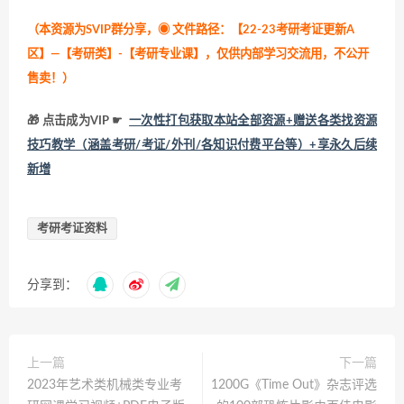
（本资源为SVIP群分享，
◉ 文件路径：【22-23考研考证更新A
区】—【考研类】-【考研专业课】，仅供内部学习交流用，不公开
售卖！
）
🎁 点击成为VIP ☛
一次性打包获取本站全部资源+赠送各类找资源
技巧教学（涵盖考研/考证/外刊/各知识付费平台等）+享永久后续
新增
考研考证资料
分享到：
上一篇
下一篇
2023年艺术类机械类专业考
1200G《Time Out》杂志评选