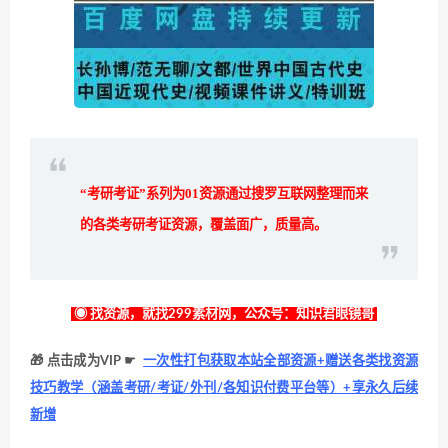
“考研考证”系列为
01
资源通过搜罗互联网整理而来
的各类考研考证资源，覆盖面广，质量高。
◉ 找资源，就找299素材网，公众号：知识君眼镜哥
🎁 点击成为VIP ☛
一次性打包获取本站全部资源+赠送各类找资源
技巧教学（涵盖考研/考证/外刊/各知识付费平台等）+享永久后续
新增