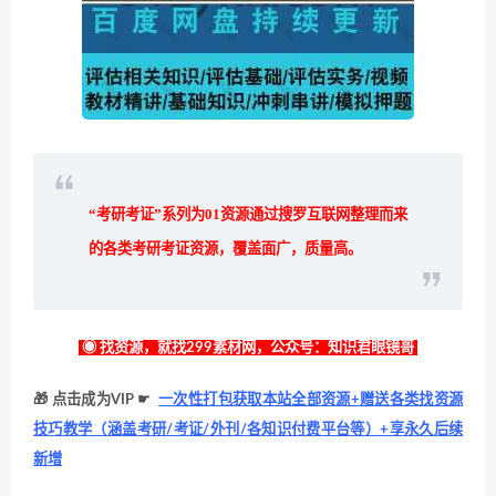
“考研考证”系列为
01
资源通过搜罗互联网整理而来
的各类考研考证资源，覆盖面广，质量高。
◉ 找资源，就找299素材网，公众号：知识君眼镜哥
🎁 点击成为VIP ☛
一次性打包获取本站全部资源+赠送各类找资源
技巧教学（涵盖考研/考证/外刊/各知识付费平台等）+享永久后续
新增