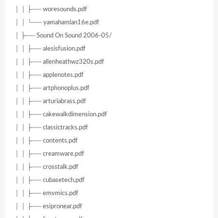
│ │ ├── woresounds.pdf
│ │ └── yamahamlan16e.pdf
│ ├── Sound On Sound 2006-05/
│ │ ├── alesisfusion.pdf
│ │ ├── allenheathwz320s.pdf
│ │ ├── applenotes.pdf
│ │ ├── artphonoplus.pdf
│ │ ├── arturiabrass.pdf
│ │ ├── cakewalkdimension.pdf
│ │ ├── classictracks.pdf
│ │ ├── contents.pdf
│ │ ├── creamware.pdf
│ │ ├── crosstalk.pdf
│ │ ├── cubasetech.pdf
│ │ ├── emvmics.pdf
│ │ ├── esipronear.pdf