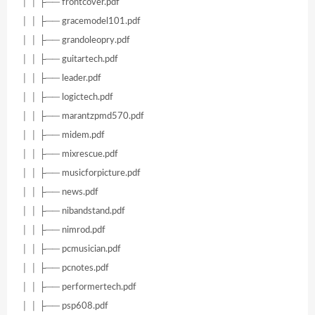
│ │ ├── frontcover.pdf
│ │ ├── gracemodel101.pdf
│ │ ├── grandoleopry.pdf
│ │ ├── guitartech.pdf
│ │ ├── leader.pdf
│ │ ├── logictech.pdf
│ │ ├── marantzpmd570.pdf
│ │ ├── midem.pdf
│ │ ├── mixrescue.pdf
│ │ ├── musicforpicture.pdf
│ │ ├── news.pdf
│ │ ├── nibandstand.pdf
│ │ ├── nimrod.pdf
│ │ ├── pcmusician.pdf
│ │ ├── pcnotes.pdf
│ │ ├── performertech.pdf
│ │ ├── psp608.pdf