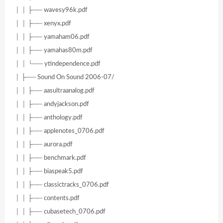
│ │ ├── wavesy96k.pdf
│ │ ├── xenyx.pdf
│ │ ├── yamaham06.pdf
│ │ ├── yamahas80m.pdf
│ │ └── ytindependence.pdf
│ ├── Sound On Sound 2006-07/
│ │ ├── aasultraanalog.pdf
│ │ ├── andyjackson.pdf
│ │ ├── anthology.pdf
│ │ ├── applenotes_0706.pdf
│ │ ├── aurora.pdf
│ │ ├── benchmark.pdf
│ │ ├── biaspeak5.pdf
│ │ ├── classictracks_0706.pdf
│ │ ├── contents.pdf
│ │ ├── cubasetech_0706.pdf