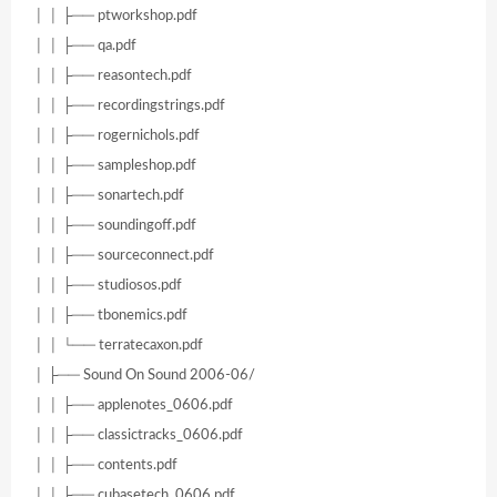
│ │ ├── ptworkshop.pdf
│ │ ├── qa.pdf
│ │ ├── reasontech.pdf
│ │ ├── recordingstrings.pdf
│ │ ├── rogernichols.pdf
│ │ ├── sampleshop.pdf
│ │ ├── sonartech.pdf
│ │ ├── soundingoff.pdf
│ │ ├── sourceconnect.pdf
│ │ ├── studiosos.pdf
│ │ ├── tbonemics.pdf
│ │ └── terratecaxon.pdf
│ ├── Sound On Sound 2006-06/
│ │ ├── applenotes_0606.pdf
│ │ ├── classictracks_0606.pdf
│ │ ├── contents.pdf
│ │ ├── cubasetech_0606.pdf