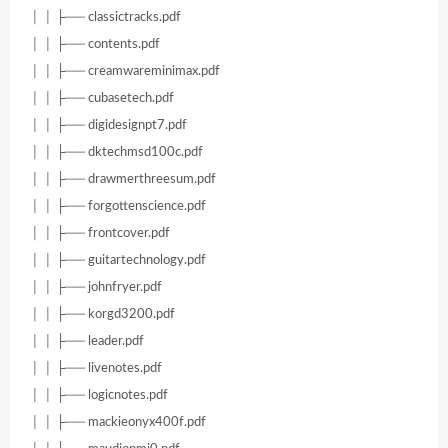
│ │ ├── classictracks.pdf
│ │ ├── contents.pdf
│ │ ├── creamwareminimax.pdf
│ │ ├── cubasetech.pdf
│ │ ├── digidesignpt7.pdf
│ │ ├── dktechmsd100c.pdf
│ │ ├── drawmerthreesum.pdf
│ │ ├── forgottenscience.pdf
│ │ ├── frontcover.pdf
│ │ ├── guitartechnology.pdf
│ │ ├── johnfryer.pdf
│ │ ├── korgd3200.pdf
│ │ ├── leader.pdf
│ │ ├── livenotes.pdf
│ │ ├── logicnotes.pdf
│ │ ├── mackieonyx400f.pdf