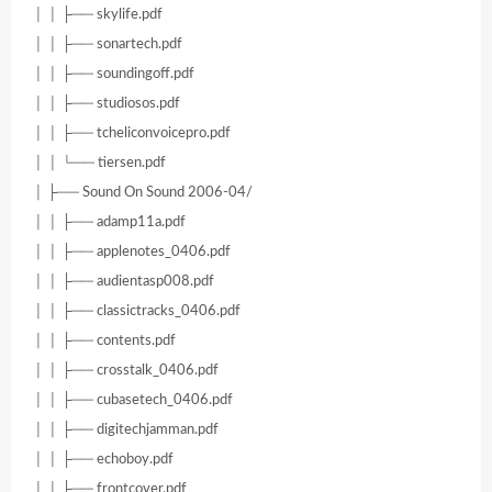
│ │ ├── skylife.pdf
│ │ ├── sonartech.pdf
│ │ ├── soundingoff.pdf
│ │ ├── studiosos.pdf
│ │ ├── tcheliconvoicepro.pdf
│ │ └── tiersen.pdf
│ ├── Sound On Sound 2006-04/
│ │ ├── adamp11a.pdf
│ │ ├── applenotes_0406.pdf
│ │ ├── audientasp008.pdf
│ │ ├── classictracks_0406.pdf
│ │ ├── contents.pdf
│ │ ├── crosstalk_0406.pdf
│ │ ├── cubasetech_0406.pdf
│ │ ├── digitechjamman.pdf
│ │ ├── echoboy.pdf
│ │ ├── frontcover.pdf