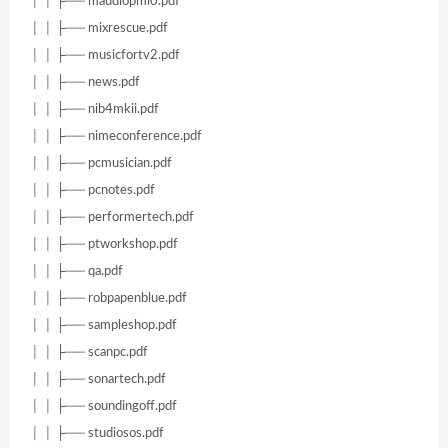
│ │ ├── maudiopmi0.pdf
│ │ ├── mixrescue.pdf
│ │ ├── musicfortv2.pdf
│ │ ├── news.pdf
│ │ ├── nib4mkii.pdf
│ │ ├── nimeconference.pdf
│ │ ├── pcmusician.pdf
│ │ ├── pcnotes.pdf
│ │ ├── performertech.pdf
│ │ ├── ptworkshop.pdf
│ │ ├── qa.pdf
│ │ ├── robpapenblue.pdf
│ │ ├── sampleshop.pdf
│ │ ├── scanpc.pdf
│ │ ├── sonartech.pdf
│ │ ├── soundingoff.pdf
│ │ ├── studiosos.pdf