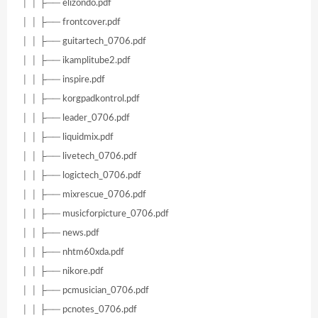
│ │ ├── elizondo.pdf
│ │ ├── frontcover.pdf
│ │ ├── guitartech_0706.pdf
│ │ ├── ikamplitube2.pdf
│ │ ├── inspire.pdf
│ │ ├── korgpadkontrol.pdf
│ │ ├── leader_0706.pdf
│ │ ├── liquidmix.pdf
│ │ ├── livetech_0706.pdf
│ │ ├── logictech_0706.pdf
│ │ ├── mixrescue_0706.pdf
│ │ ├── musicforpicture_0706.pdf
│ │ ├── news.pdf
│ │ ├── nhtm60xda.pdf
│ │ ├── nikore.pdf
│ │ ├── pcmusician_0706.pdf
│ │ ├── pcnotes_0706.pdf