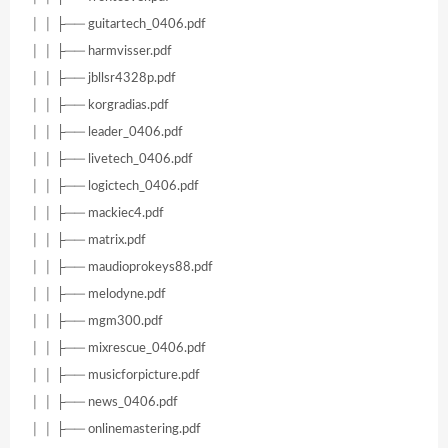
│ │ ├── guitartech_0406.pdf
│ │ ├── harmvisser.pdf
│ │ ├── jbllsr4328p.pdf
│ │ ├── korgradias.pdf
│ │ ├── leader_0406.pdf
│ │ ├── livetech_0406.pdf
│ │ ├── logictech_0406.pdf
│ │ ├── mackiec4.pdf
│ │ ├── matrix.pdf
│ │ ├── maudioprokeys88.pdf
│ │ ├── melodyne.pdf
│ │ ├── mgm300.pdf
│ │ ├── mixrescue_0406.pdf
│ │ ├── musicforpicture.pdf
│ │ ├── news_0406.pdf
│ │ ├── onlinemastering.pdf