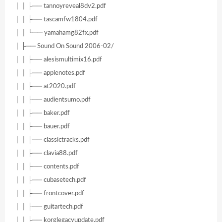
│ │ ├── tannoyreveal8dv2.pdf
│ │ ├── tascamfw1804.pdf
│ │ └── yamahamg82fx.pdf
│ ├── Sound On Sound 2006-02/
│ │ ├── alesismultimix16.pdf
│ │ ├── applenotes.pdf
│ │ ├── at2020.pdf
│ │ ├── audientsumo.pdf
│ │ ├── baker.pdf
│ │ ├── bauer.pdf
│ │ ├── classictracks.pdf
│ │ ├── clavia88.pdf
│ │ ├── contents.pdf
│ │ ├── cubasetech.pdf
│ │ ├── frontcover.pdf
│ │ ├── guitartech.pdf
│ │ ├── korglegacyupdate.pdf