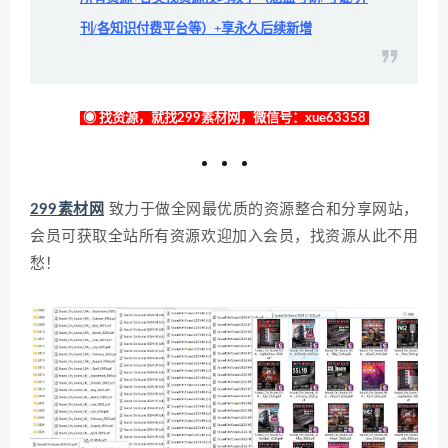
刊/各知识付费平台等）+享永久后续新增
◉ 找资源，就找299素材网，微信号：xue63358
299素材网
致力于做全网最优质的资源整合和分享网站，
会员可获取全站所有资源欢迎加入会员，找资源从此不用
愁！