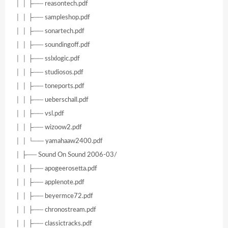
│ │ ├── reasontech.pdf
│ │ ├── sampleshop.pdf
│ │ ├── sonartech.pdf
│ │ ├── soundingoff.pdf
│ │ ├── sslxlogic.pdf
│ │ ├── studiosos.pdf
│ │ ├── toneports.pdf
│ │ ├── ueberschall.pdf
│ │ ├── vsl.pdf
│ │ ├── wizoow2.pdf
│ │ └── yamahaaw2400.pdf
│ ├── Sound On Sound 2006-03/
│ │ ├── apogeerosetta.pdf
│ │ ├── applenote.pdf
│ │ ├── beyermce72.pdf
│ │ ├── chronostream.pdf
│ │ ├── classictracks.pdf