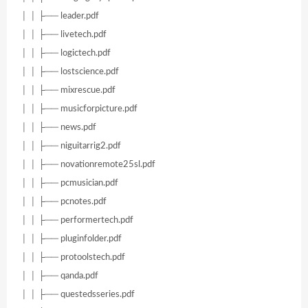
│ │ ├── leader.pdf
│ │ ├── livetech.pdf
│ │ ├── logictech.pdf
│ │ ├── lostscience.pdf
│ │ ├── mixrescue.pdf
│ │ ├── musicforpicture.pdf
│ │ ├── news.pdf
│ │ ├── niguitarrig2.pdf
│ │ ├── novationremote25sl.pdf
│ │ ├── pcmusician.pdf
│ │ ├── pcnotes.pdf
│ │ ├── performertech.pdf
│ │ ├── pluginfolder.pdf
│ │ ├── protoolstech.pdf
│ │ ├── qanda.pdf
│ │ ├── questedsseries.pdf