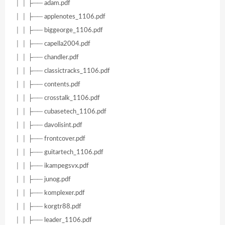
│ │ ├── adam.pdf
│ │ ├── applenotes_1106.pdf
│ │ ├── biggeorge_1106.pdf
│ │ ├── capella2004.pdf
│ │ ├── chandler.pdf
│ │ ├── classictracks_1106.pdf
│ │ ├── contents.pdf
│ │ ├── crosstalk_1106.pdf
│ │ ├── cubasetech_1106.pdf
│ │ ├── davolisint.pdf
│ │ ├── frontcover.pdf
│ │ ├── guitartech_1106.pdf
│ │ ├── ikampegsvx.pdf
│ │ ├── junog.pdf
│ │ ├── komplexer.pdf
│ │ ├── korgtr88.pdf
│ │ ├── leader_1106.pdf