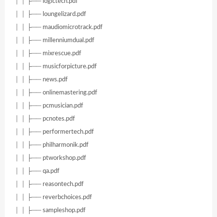
│ │ ├── logictech.pdf
│ │ ├── loungelizard.pdf
│ │ ├── maudiomicrotrack.pdf
│ │ ├── millenniumdual.pdf
│ │ ├── mixrescue.pdf
│ │ ├── musicforpicture.pdf
│ │ ├── news.pdf
│ │ ├── onlinemastering.pdf
│ │ ├── pcmusician.pdf
│ │ ├── pcnotes.pdf
│ │ ├── performertech.pdf
│ │ ├── philharmonik.pdf
│ │ ├── ptworkshop.pdf
│ │ ├── qa.pdf
│ │ ├── reasontech.pdf
│ │ ├── reverbchoices.pdf
│ │ ├── sampleshop.pdf