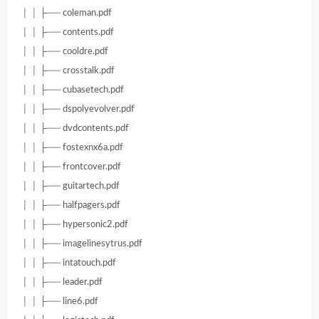
│ │ ├── coleman.pdf
│ │ ├── contents.pdf
│ │ ├── cooldre.pdf
│ │ ├── crosstalk.pdf
│ │ ├── cubasetech.pdf
│ │ ├── dspolyevolver.pdf
│ │ ├── dvdcontents.pdf
│ │ ├── fostexnx6a.pdf
│ │ ├── frontcover.pdf
│ │ ├── guitartech.pdf
│ │ ├── halfpagers.pdf
│ │ ├── hypersonic2.pdf
│ │ ├── imagelinesytrus.pdf
│ │ ├── intatouch.pdf
│ │ ├── leader.pdf
│ │ ├── line6.pdf