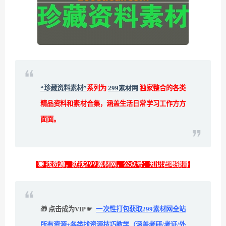
“珍藏资料素材”
系列为
299素材网
独家整合的各类
精品资料和素材合集，涵盖生活日常学习工作方方
面面。
◉ 找资源，就找299素材网，公众号：知识君眼镜哥
🎁 点击成为VIP ☛
一次性打包获取299素材网全站
所有资源+各类找资源技巧教学（涵盖考研/考证/外