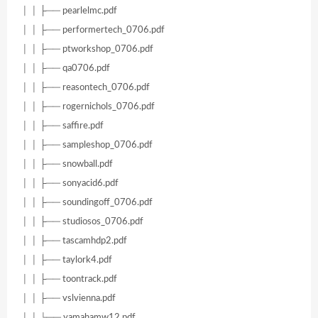
│ │ ├── pearlelmc.pdf
│ │ ├── performertech_0706.pdf
│ │ ├── ptworkshop_0706.pdf
│ │ ├── qa0706.pdf
│ │ ├── reasontech_0706.pdf
│ │ ├── rogernichols_0706.pdf
│ │ ├── saffire.pdf
│ │ ├── sampleshop_0706.pdf
│ │ ├── snowball.pdf
│ │ ├── sonyacid6.pdf
│ │ ├── soundingoff_0706.pdf
│ │ ├── studiosos_0706.pdf
│ │ ├── tascamhdp2.pdf
│ │ ├── taylork4.pdf
│ │ ├── toontrack.pdf
│ │ ├── vslvienna.pdf
│ │ └── yamahamw12.pdf