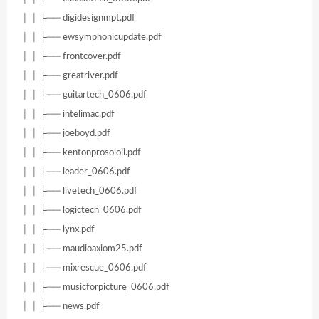
│ │ ├── digidesignmpt.pdf
│ │ ├── ewsymphonicupdate.pdf
│ │ ├── frontcover.pdf
│ │ ├── greatriver.pdf
│ │ ├── guitartech_0606.pdf
│ │ ├── intelimac.pdf
│ │ ├── joeboyd.pdf
│ │ ├── kentonprosoloii.pdf
│ │ ├── leader_0606.pdf
│ │ ├── livetech_0606.pdf
│ │ ├── logictech_0606.pdf
│ │ ├── lynx.pdf
│ │ ├── maudioaxiom25.pdf
│ │ ├── mixrescue_0606.pdf
│ │ ├── musicforpicture_0606.pdf
│ │ ├── news.pdf