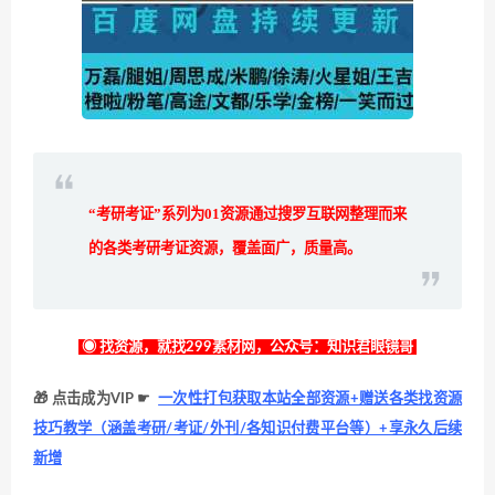
“考研考证”系列为
01
资源通过搜罗互联网整理而来
的各类考研考证资源，覆盖面广，质量高。
◉ 找资源，就找299素材网，公众号：知识君眼镜哥
🎁 点击成为VIP ☛
一次性打包获取本站全部资源+赠送各类找资源
技巧教学（涵盖考研/考证/外刊/各知识付费平台等）+享永久后续
新增