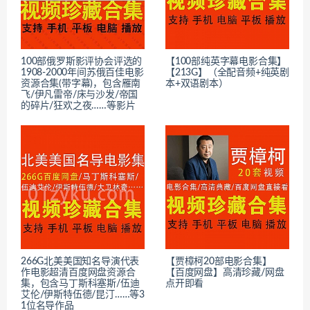
100部俄罗斯影评协会评选的
【100部纯英字幕电影合集】
1908-2000年间苏俄百佳电影
【213G】（全配音频+纯英剧
资源合集(带字幕)，包含雁南
本+双语剧本）
飞/伊凡雷帝/床与沙发/帝国
的碎片/狂欢之夜……等影片
266G北美美国知名导演代表
【贾樟柯20部电影合集】
作电影超清百度网盘资源合
【百度网盘】高清珍藏/网盘
集，包含马丁斯科塞斯/伍迪
点开即看
艾伦/伊斯特伍德/昆汀……等3
1位名导作品