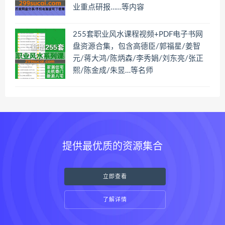
业重点研报……等内容
255套职业风水课程视频+PDF电子书网
盘资源合集，包含高德臣/郭福星/姜智
元/蒋大鸿/陈炳森/李秀娟/刘东亮/张正
熙/陈金成/朱昱…等名师
提供最优质的资源集合
立即查看
了解详情