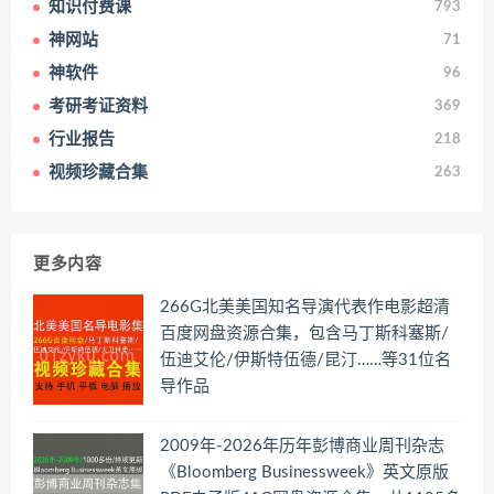
知识付费课
793
神网站
71
神软件
96
考研考证资料
369
行业报告
218
视频珍藏合集
263
更多内容
266G北美美国知名导演代表作电影超清
百度网盘资源合集，包含马丁斯科塞斯/
伍迪艾伦/伊斯特伍德/昆汀……等31位名
导作品
2009年-2026年历年彭博商业周刊杂志
《Bloomberg Businessweek》英文原版