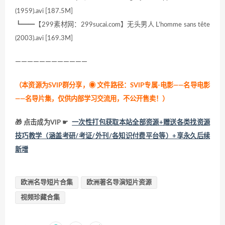
(1959).avi [187.5M]
┗━━【299素材网：299sucai.com】无头男人 L’homme sans tête
(2003).avi [169.3M]
————————————
（本资源为SVIP群分享，
◉ 文件路径：SVIP专属-电影——名导电影
——名导片集，仅供内部学习交流用，不公开售卖！
）
🎁 点击成为VIP ☛
一次性打包获取本站全部资源+赠送各类找资源
技巧教学（涵盖考研/考证/外刊/各知识付费平台等）+享永久后续
新增
欧洲名导短片合集
欧洲著名导演短片资源
视频珍藏合集