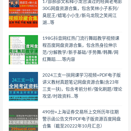
17部郝邵文和释小龙合演过的经典老电影
30G网盘资源合集，包含笑林小子系列/
臭屁王/蜡笔小小生/新乌龙院之笑闹江
湖…等
198G抖音网红热门流行舞蹈教学视频课
程百度网盘资源合集，包含热身拉伸示
范/分解教学/新手基础/手势舞/韩舞/网
红舞蹈……等内容
2024三支一扶网课学习视频+PDF电子版
讲义教材真题笔记网盘资源合集(含23年
三支一扶)，包含考前分析/强化刷题/理论
攻坚/时政资料…等
490份+上海证券交易所上交所历年往期
警示函公告文件PDF电子版资源百度网盘
合集（截至20222年10月汇总）