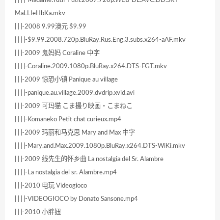
MaLLIeHbKa.mkv
| | |-2008 9.99澳元 $9.99
| | | |-$9.99.2008.720p.BluRay.Rus.Eng.3.subs.x264-aAF.mkv
| | |-2009 鬼妈妈 Coraline 中字
| | | |-Coraline.2009.1080p.BluRay.x264.DTS-FGT.mkv
| | |-2009 惊恐小镇 Panique au village
| | | |-panique.au.village.2009.dvdrip.xvid.avi
| | |-2009 可玛猫 こま撮り映画・こまねこ
| | | |-Komaneko Petit chat curieux.mp4
| | |-2009 玛丽和马克思 Mary and Max 中字
| | | |-Mary.and.Max.2009.1080p.BluRay.x264.DTS-WiKi.mkv
| | |-2009 线先生的怀乡曲 La nostalgia del Sr. Alambre
| | | |-La nostalgia del sr. Alambre.mp4
| | |-2010 电玩 Videogioco
| | | |-VIDEOGIOCO by Donato Sansone.mp4
| | |-2010 小胖妞