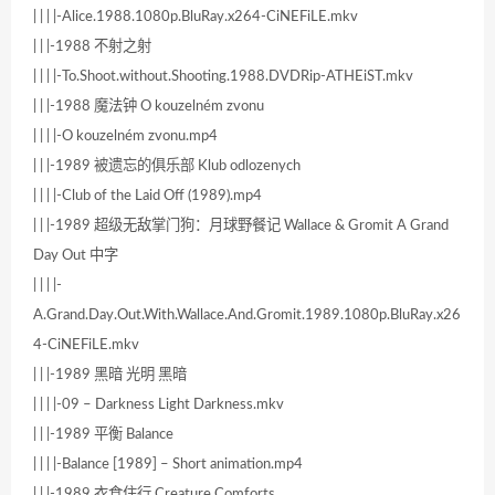
| | | |-Alice.1988.1080p.BluRay.x264-CiNEFiLE.mkv
| | |-1988 不射之射
| | | |-To.Shoot.without.Shooting.1988.DVDRip-ATHEiST.mkv
| | |-1988 魔法钟 O kouzelném zvonu
| | | |-O kouzelném zvonu.mp4
| | |-1989 被遗忘的俱乐部 Klub odlozenych
| | | |-Club of the Laid Off (1989).mp4
| | |-1989 超级无敌掌门狗：月球野餐记 Wallace & Gromit A Grand
Day Out 中字
| | | |-
A.Grand.Day.Out.With.Wallace.And.Gromit.1989.1080p.BluRay.x26
4-CiNEFiLE.mkv
| | |-1989 黑暗 光明 黑暗
| | | |-09 – Darkness Light Darkness.mkv
| | |-1989 平衡 Balance
| | | |-Balance [1989] – Short animation.mp4
| | |-1989 衣食住行 Creature Comforts