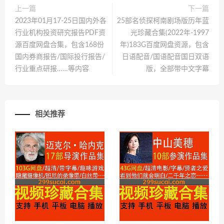
上一篇
下一篇
2023年01月17-25日国内外各
25部名侦探柯南剧场版历年蓝
行业机构投资研究报告PDF资
光珍藏合集(2022年-1997
源百度网盘合集，包含168份
年)183G百度网盘资源，包含
国内券商报告/国际投行报告/
日语配音/国语配音国日双语
行业重点研报……等内容
版，全部带中文字幕
相关推荐