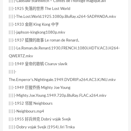
| | | |-Ladislaw Starewitch – Contes de l’horloge magique.avi
| | |-1925 失落的世界 The Lost World
| | | |-The.Lost.World.1925.1080p.BluRay.x264-SADPANDA.mkv
| | |-1933 金刚 King Kong 中字
| | | |-japhson-kingkong1080p.mkv
| | |-1937 狐狸的故事 Le roman de Renard、
| | | |-Le.Roman.de.Renard.1930.FRENCH.1080i.HDTV.AC3.H264-
QWERTZ.mkv
| | |-1949 皇帝的歌鸲 Cisaruv slavík
| | | |-
The.Emperor’s.Nightingale.1949.DVDRIP.x264.AC3.KJNU.mkv
| | |-1949 巨猩乔扬 Mighty Joe Young
| | | |-Mighty.Joe.Young.1949.720p.BluRay.FLAC.x264.mkv
| | |-1952 邻居 Neighbours
| | | |-Neighbours.mp4
| | |-1955 好兵帅克 Dobrý voják Svejk
| | | |-Dobry vojak Svejk (1954) Jiri Trnka