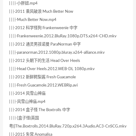
| | | |-小胖妞.mp4
| | |-2011 乘风破浪 Much Better Now
| | | |-Much Better Now.mp4
| | |-2012 科学怪狗 Frankenweenie 中字
| | | |-Frankenweenie.2012.BluRay.1080p.DTS.x264-CHD.mkv
| | |-2012 通灵男孩诺曼 ParaNorman 中字
| | | |-paranorman.2012.1080p.bluray.x264-alliance.mkv
| | |-2012 头朝下的生活 Head Over Heels
| | | |-Head Over Heels.2012.WEB-DL 1080p.mkv
| | |-2012 新鲜鳄梨酱 Fresh Guacamole
| | | |-Fresh Guacamole.2012.WEBRip.avi
| | |-2014 风雪山神庙
| | | |-风雪山神庙.mp4
| | |-2014 盒子怪 The Boxtrolls 中字
| | | |-[盒子怪(英国
粤)]The.Boxtrolls.2014.BluRay.720p.x264.3Audio.AC3-CnSCG.mkv
| | |-2015 失常 Anomalisa