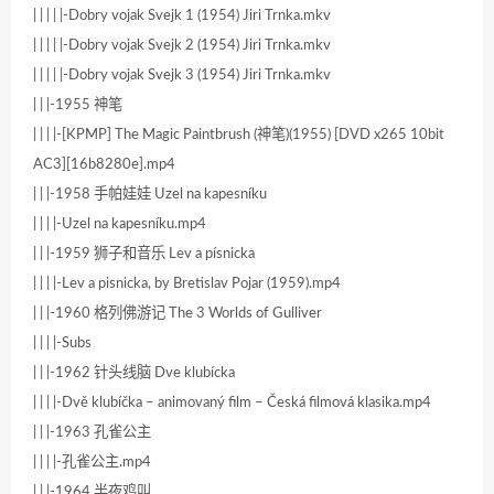
| | | | |-Dobry vojak Svejk 1 (1954) Jiri Trnka.mkv
| | | | |-Dobry vojak Svejk 2 (1954) Jiri Trnka.mkv
| | | | |-Dobry vojak Svejk 3 (1954) Jiri Trnka.mkv
| | |-1955 神笔
| | | |-[KPMP] The Magic Paintbrush (神笔)(1955) [DVD x265 10bit
AC3][16b8280e].mp4
| | |-1958 手帕娃娃 Uzel na kapesníku
| | | |-Uzel na kapesníku.mp4
| | |-1959 狮子和音乐 Lev a písnicka
| | | |-Lev a pisnicka, by Bretislav Pojar (1959).mp4
| | |-1960 格列佛游记 The 3 Worlds of Gulliver
| | | |-Subs
| | |-1962 针头线脑 Dve klubícka
| | | |-Dvě klubíčka – animovaný film – Česká filmová klasika.mp4
| | |-1963 孔雀公主
| | | |-孔雀公主.mp4
| | |-1964 半夜鸡叫