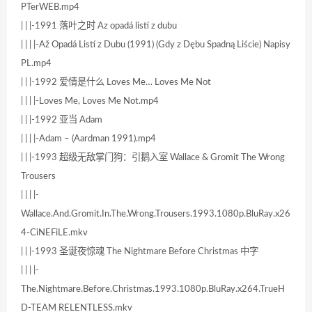
PTerWEB.mp4
| | |-1991 落叶之时 Az opadá listí z dubu
| | | |-Až Opadá Listí z Dubu (1991) (Gdy z Dębu Spadną Liście) Napisy
PL.mp4
| | |-1992 爱情是什么 Loves Me… Loves Me Not
| | | |-Loves Me, Loves Me Not.mp4
| | |-1992 亚当 Adam
| | | |-Adam – (Aardman 1991).mp4
| | |-1993 超级无敌掌门狗：引鹅入室 Wallace & Gromit The Wrong
Trousers
| | | |-
Wallace.And.Gromit.In.The.Wrong.Trousers.1993.1080p.BluRay.x26
4-CiNEFiLE.mkv
| | |-1993 圣诞夜惊魂 The Nightmare Before Christmas 中字
| | | |-
The.Nightmare.Before.Christmas.1993.1080p.BluRay.x264.TrueH
D-TEAM RELENTLESS.mkv