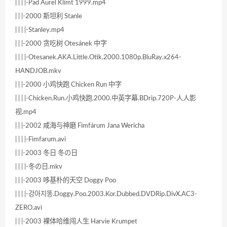
| | | |-Pad Aurel Klimt 1999.mp4
| | |-2000 斯坦利 Stanle
| | | |-Stanley.mp4
| | |-2000 贪吃树 Otesánek 中字
| | | |-Otesanek.AKA.Little.Otik.2000.1080p.BluRay.x264-
HANDJOB.mkv
| | |-2000 小鸡快跑 Chicken Run 中字
| | | |-Chicken.Run.小鸡快跑.2000.中英字幕.BDrip.720P-人人影
视.mp4
| | |-2002 咸海与神磨 Fimfárum Jana Wericha
| | | |-Fimfarum.avi
| | |-2003 冬日 冬の日
| | | |-冬の日.mkv
| | |-2003 哆基朴的天空 Doggy Poo
| | | |-강아지똥.Doggy.Poo.2003.Kor.Dubbed.DVDRip.DivX.AC3-
ZERO.avi
| | |-2003 裸体哈维闯人生 Harvie Krumpet