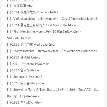
| | | |-半夜鸡叫.mkv
| | |-1964 毛线的故事 Vlněná Pohádka
| | | |-Vlněná pohádka – animovaný film – Česká filmová klasika.mp4
| | |-1964 最先登上月球的人 First Men in the Moon
| | | |-First.Men.in.the.Moon.1964.1080p.BluRay.x264-
SADPANDA.mkv
| | |-1965 蓝色围裙 Modrá zástěrka
| | | |-Modrá zástěrka – animovaný film – Česká filmová klasika.mp4
| | |-1966 其他 Et Cetera
| | | |-05 – Et Cetera 1966.mkv
| | |-1966 雪人 Sněhulák
| | | |-Snehulak (1966).mp4
| | |-1968 故事会 Storytime
| | | |-Storytime (Terry Gilliam Shorts 1968) – h264 – Eng AAC – Sub
Ita Eng – Orgazmo.mkv
| | |-1968 羊毛球 Клубок