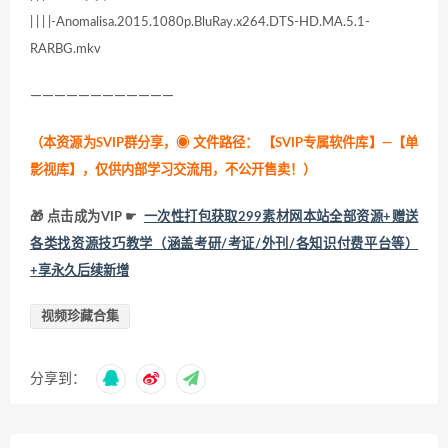
| | | |-Anomalisa.2015.1080p.BluRay.x264.DTS-HD.MA.5.1-
RARBG.mkv
————————————
（本资源为SVIP群分享，
◉ 文件路径：
【SVIP专属软件库】
—【单
影视库】，仅供内部学习交流用，不公开售卖！
）
🎁 点击成为VIP ☛
一次性打包获取299素材网本站全部资源+赠送
各类找资源技巧教学（涵盖考研/考证/外刊/各知识付费平台等）
+享永久后续新增
视频珍藏合集
分享到：