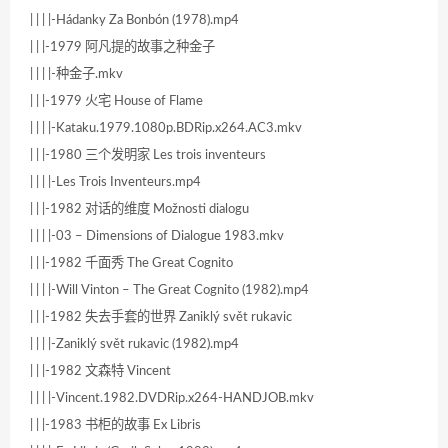
| | | |-Hádanky Za Bonbón (1978).mp4
| | |-1979 阿凡提的故事之种金子
| | | |-种金子.mkv
| | |-1979 火宅 House of Flame
| | | |-Kataku.1979.1080p.BDRip.x264.AC3.mkv
| | |-1980 三个发明家 Les trois inventeurs
| | | |-Les Trois Inventeurs.mp4
| | |-1982 对话的维度 Možnosti dialogu
| | | |-03 – Dimensions of Dialogue 1983.mkv
| | |-1982 千面秀 The Great Cognito
| | | |-Will Vinton – The Great Cognito (1982).mp4
| | |-1982 失去手套的世界 Zaniklý svět rukavic
| | | |-Zaniklý svět rukavic (1982).mp4
| | |-1982 文森特 Vincent
| | | |-Vincent.1982.DVDRip.x264-HANDJOB.mkv
| | |-1983 书柜的故事 Ex Libris