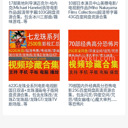
17部奥地利导演迈克尔·哈内
10部日本演员中山美穗电影/
克(Michael Haneke)执导电影
电视剧作品(Miho Nakayama
作品(超清带字幕)103G网盘资
Films Collections)超清带字幕
源合集，包含冰川三部曲/趣
43G百度网盘资源合集
味游戏…等
622G龙珠全系列电影电视剧
70部国内外经典高分恐怖电
国日双语+龙珠漫画电子版网
影25G百度网盘高清资源合
盘资源合集，包含龙珠改/龙
集，包含闪灵/异度空间/咒
珠Z/龙珠超/龙珠GT/龙珠TV
怨/倩女幽魂/心魔大审判……
剧场版…等
等恐怖片