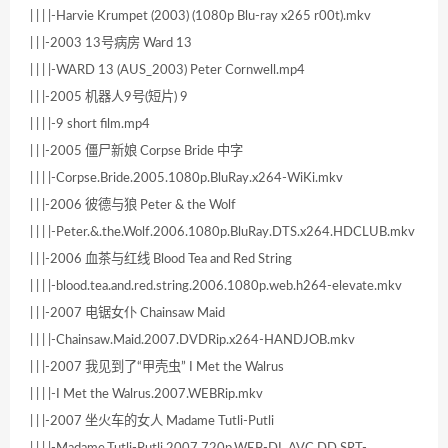
| | | |-Harvie Krumpet (2003) (1080p Blu-ray x265 r00t).mkv
| | |-2003 13号病房 Ward 13
| | | |-WARD 13 (AUS_2003) Peter Cornwell.mp4
| | |-2005 机器人9号(短片) 9
| | | |-9 short film.mp4
| | |-2005 僵尸新娘 Corpse Bride 中字
| | | |-Corpse.Bride.2005.1080p.BluRay.x264-WiKi.mkv
| | |-2006 彼德与狼 Peter & the Wolf
| | | |-Peter.&.the.Wolf.2006.1080p.BluRay.DTS.x264.HDCLUB.mkv
| | |-2006 血茶与红线 Blood Tea and Red String
| | | |-blood.tea.and.red.string.2006.1080p.web.h264-elevate.mkv
| | |-2007 电锯女仆 Chainsaw Maid
| | | |-Chainsaw.Maid.2007.DVDRip.x264-HANDJOB.mkv
| | |-2007 我见到了“甲壳虫” I Met the Walrus
| | | |-I Met the Walrus.2007.WEBRip.mkv
| | |-2007 坐火车的女人 Madame Tutli-Putli
| | | |-Madame.Tutli-Putli.2007.720p.WEB-DL.AVC.DD.SRT-