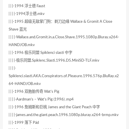
| | |-1994 浮士德 Faust
| | | |-1994浮士德.mkv
| | |-1995 超级无敌掌门狗：剃刀边缘 Wallace & Gromit A Close
Shave 蓝光
| | | |-Wallace.and.Gromit.in.a.Close.Shave.1995.1080p.Bluray.x264-
HANDJOB.mkv
| | |-1996 极乐同盟 Spiklenci slasti 中字
| | | |-极乐同盟.Spiklenc.Slasti.1996.D5.MiniSD-TLF.mkv
| | | |-
Spiklenci.slasti.AKA.Conspirators.of.Pleasure.1996.576p.BluRay.x2
64-HANDJOB.mkv
| | |-1996 双胞胎传奇 Wat’s Pig
| | | |-Aardman’s – Wat’s Pig (1996) .mp4
| | |-1996 詹姆斯和巨桃 James and the Giant Peach 中字
| | | |-james.and.the.giant.peach.1996.1080p.bluray.x264-brmp.mkv
| | |-1999 落下 Pád