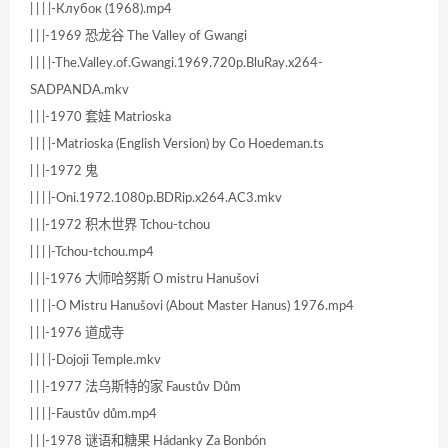
| | | |-Клубок (1968).mp4
| | |-1969 恐龙谷 The Valley of Gwangi
| | | |-The.Valley.of.Gwangi.1969.720p.BluRay.x264-
SADPANDA.mkv
| | |-1970 套娃 Matrioska
| | | |-Matrioska (English Version) by Co Hoedeman.ts
| | |-1972 鬼
| | | |-Oni.1972.1080p.BDRip.x264.AC3.mkv
| | |-1972 积木世界 Tchou-tchou
| | | |-Tchou-tchou.mp4
| | |-1976 大师哈努斯 O mistru Hanušovi
| | | |-O Mistru Hanušovi (About Master Hanus) 1976.mp4
| | |-1976 道成寺
| | | |-Dojoji Temple.mkv
| | |-1977 法乌斯特的家 Faustův Dům
| | | |-Faustův dům.mp4
| | |-1978 谜语和糖果 Hádanky Za Bonbón