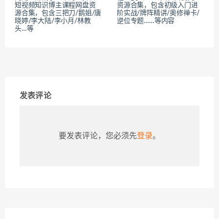
短视频知识博主课程网盘资
资源合集，包含初级入门进
源合集，包含三把刀/鹅姐/唐
阶实战/牌阵精讲/奥修禅卡/
晓婷/李大陆/李小月/林教
逆位专题……等内容
头…等
发表评论
要发表评论，您必须先
登录
。