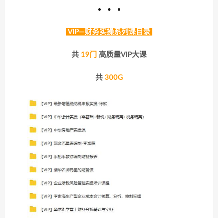
VIP—财务实操系列课目录
共
19门
高质量VIP大课
共
300G