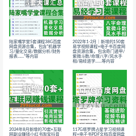
陆家嘴学堂5套课程38G百度
2022年1-2月｜新增的150套
网盘资源合集，包含“机器学
易学视频课程+电子书百度网
习/量化交易/数据分析/财务
盘资源合集，包含奇门遁甲/
报表……“等内容
紫微斗数/命理八字/风水手
相/易经道学……等内容
2024年8月新增的70套+互联
117G塔罗牌占星学习视频课
网副业赚钱小红书淘宝抖音
程+电子书PDF文档百度网盘