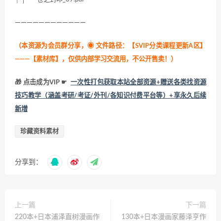
————————————
（本资源为会员群分享，
◉ 文件路径：【SVIP分类课程更新A区】
———【素材库】，仅供内部学习交流用，不公开售卖！
）
🎁 点击成为VIP ☛
一次性打包获取本站全部资源+赠送各类找资源
技巧教学（涵盖考研/考证/外刊/各知识付费平台等）+享永久后续
新增
珍藏资料素材
分享到：
上一篇
下一篇
220本+日本浦泽直树漫画作
130本+日本漫画家藤泽亨作