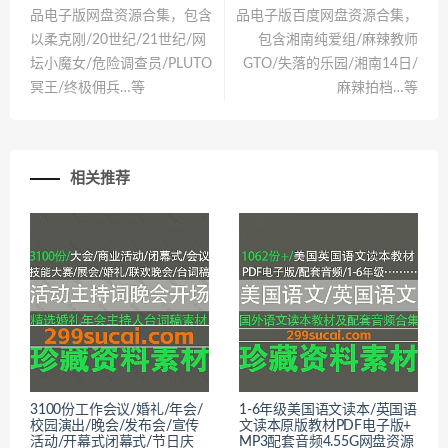
品电子版网盘资源合集，包含
品电子版百度网盘资源合集，
以柔克刚/20世纪/21世纪/网
包含湘南纯爱组/麻辣教师
坛小魔女/危险调查员/PLUTO
GTO/失落的乐园/湘南14日/
冥王/终极佣兵…等
麻辣拍档…等
相关推荐
3100份工作会议/婚礼/年会/
1-6年级美国语文读本/英国语
校园演出/晚会/发布会/宣传
文读本原版教材PDF电子版+
活动/开幕式闭幕式/节日庆
MP3配套音频4.55G网盘资源