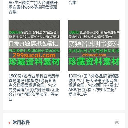
典/生日聚会主持人台词稿开
合集
场白素材word模板网盘资源
合集
1500份+各专业学科自考历年
1300份+国内外各品牌变频器
真题笔记+模拟卷+必背知识
说明书/手册大全电子版网盘
点文档网盘资源合集，包含
资源合集，包含西门子/富士/
商务英语/人力资源管理/企业
ABB/日立/松下/安川/三菱/
会计/文学概论/民法学…等专
爱迪生…等
业
常用软件
90